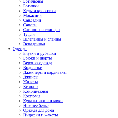
Ботильоны
Ботинки
Кеды и кроссовки
Мокасины
Сандалии
Сапоги
Слипоны и слиперы
Туфли
Шлепанцы и сланцы
Эспадрильи
Одежда
Блузки и рубашки
Брюки и шорты
Верхняя одежда
Водолазки
Джемперы и кардиганы
Джинсы
Жилеты
Кимоно
Комбинезоны
Костюмы
Купальники и плавки
Нижнее белье
Одежда для дома
Пиджаки и жакеты