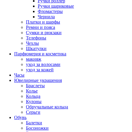
Ручки роллер
Ручки шариковые
Фломастеры
Чернила
Платки и шарфы
Ремни и пояса
Сумки и рюкзаки
Телефоны
Чехлы
Шкатулки
Парфюмерия и косметика
макияж
уход за волосами
уход за кожей
Часы
Ювелирные украшения
Браслеты
Колье
Кольца
Кулоны
Обручальные кольца
Серьги
Обувь
Балетки
Босоножки