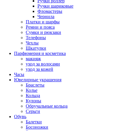
Ручки роллер
Ручки шариковые
Фломастеры
Чернила
Платки и шарфы
Ремни и пояса
Сумки и рюкзаки
Телефоны
Чехлы
Шкатулки
Парфюмерия и косметика
макияж
уход за волосами
уход за кожей
Часы
Ювелирные украшения
Браслеты
Колье
Кольца
Кулоны
Обручальные кольца
Серьги
Обувь
Балетки
Босоножки