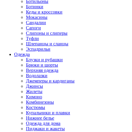
Ботильоны
Ботинки
Кеды и кроссовки
Мокасины
Сандалии
Сапоги
Слипоны и слиперы
Туфли
Шлепанцы и сланцы
Эспадрильи
Одежда
Блузки и рубашки
Брюки и шорты
Верхняя одежда
Водолазки
Джемперы и кардиганы
Джинсы
Жилеты
Кимоно
Комбинезоны
Костюмы
Купальники и плавки
Нижнее белье
Одежда для дома
Пиджаки и жакеты