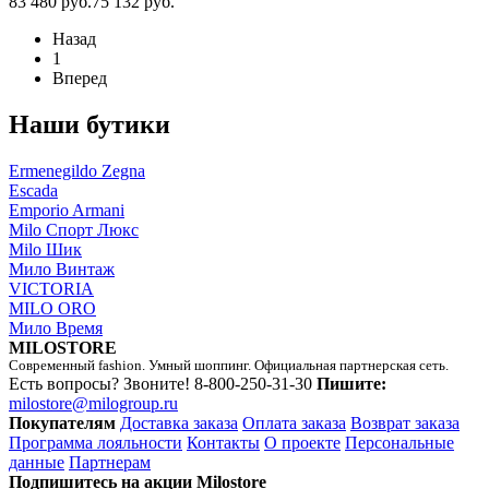
83 480 руб.
75 132 руб.
Назад
1
Вперед
Наши бутики
Ermenegildo Zegna
Escada
Emporio Armani
Milo Спорт Люкс
Milo Шик
Мило Винтаж
VICTORIA
MILO ORO
Мило Время
MILOSTORE
Современный fashion. Умный шоппинг. Официальная партнерская сеть.
Есть вопросы? Звоните!
8-800-250-31-30
Пишите:
milostore@milogroup.ru
Покупателям
Доставка заказа
Оплата заказа
Возврат заказа
Программа лояльности
Контакты
О проекте
Персональные
данные
Партнерам
Подпишитесь на акции Milostore