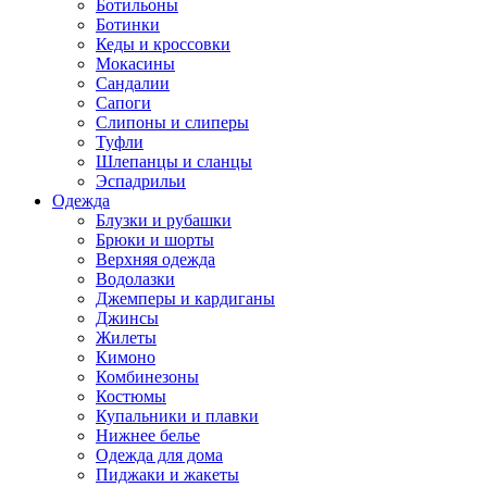
Ботильоны
Ботинки
Кеды и кроссовки
Мокасины
Сандалии
Сапоги
Слипоны и слиперы
Туфли
Шлепанцы и сланцы
Эспадрильи
Одежда
Блузки и рубашки
Брюки и шорты
Верхняя одежда
Водолазки
Джемперы и кардиганы
Джинсы
Жилеты
Кимоно
Комбинезоны
Костюмы
Купальники и плавки
Нижнее белье
Одежда для дома
Пиджаки и жакеты