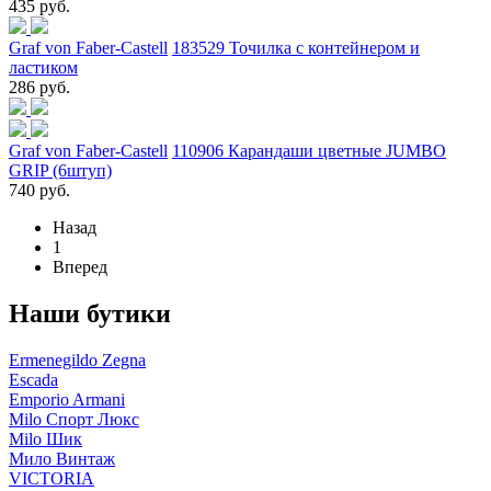
435 руб.
Graf von Faber-Castell
183529 Точилка с контейнером и
ластиком
286 руб.
Graf von Faber-Castell
110906 Карандаши цветные JUMBO
GRIP (6штуп)
740 руб.
Назад
1
Вперед
Наши бутики
Ermenegildo Zegna
Escada
Emporio Armani
Milo Спорт Люкс
Milo Шик
Мило Винтаж
VICTORIA