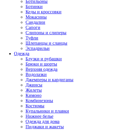
Ботильоны
Ботинки
Кеды и кроссовки
Мокасины
Сандалии
Сапоги
Слипоны и слиперы
Туфли
Шлепанцы и сланцы
Эспадрильи
Одежда
Блузки и рубашки
Брюки и шорты
Верхняя одежда
Водолазки
Джемперы и кардиганы
Джинсы
Жилеты
Кимоно
Комбинезоны
Костюмы
Купальники и плавки
Нижнее белье
Одежда для дома
Пиджаки и жакеты