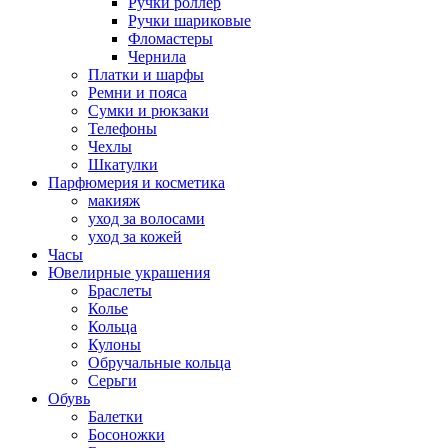
Ручки роллер
Ручки шариковые
Фломастеры
Чернила
Платки и шарфы
Ремни и пояса
Сумки и рюкзаки
Телефоны
Чехлы
Шкатулки
Парфюмерия и косметика
макияж
уход за волосами
уход за кожей
Часы
Ювелирные украшения
Браслеты
Колье
Кольца
Кулоны
Обручальные кольца
Серьги
Обувь
Балетки
Босоножки