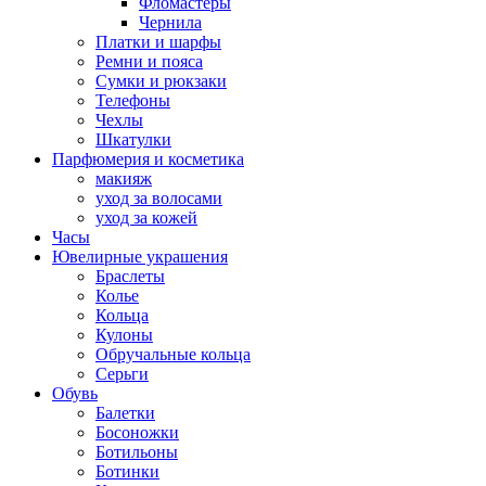
Фломастеры
Чернила
Платки и шарфы
Ремни и пояса
Сумки и рюкзаки
Телефоны
Чехлы
Шкатулки
Парфюмерия и косметика
макияж
уход за волосами
уход за кожей
Часы
Ювелирные украшения
Браслеты
Колье
Кольца
Кулоны
Обручальные кольца
Серьги
Обувь
Балетки
Босоножки
Ботильоны
Ботинки