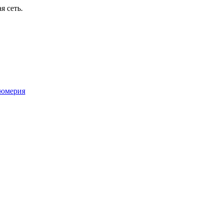
я сеть.
юмерия