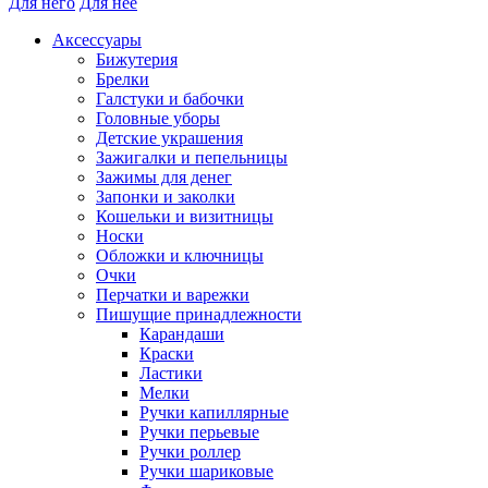
Для него
Для нее
Аксессуары
Бижутерия
Брелки
Галстуки и бабочки
Головные уборы
Детские украшения
Зажигалки и пепельницы
Зажимы для денег
Запонки и заколки
Кошельки и визитницы
Носки
Обложки и ключницы
Очки
Перчатки и варежки
Пишущие принадлежности
Карандаши
Краски
Ластики
Мелки
Ручки капиллярные
Ручки перьевые
Ручки роллер
Ручки шариковые