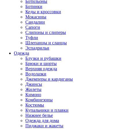
Ботильоны
Ботинки
Кеды и кроссовки
Мокасины
Сандалии
Сапоги
Слипоны и слиперы
Туфли
Шлепанцы и сланцы
Эспадрильи
Одежда
Блузки и рубашки
Брюки и шорты
Верхняя одежда
Водолазки
Джемперы и кардиганы
Джинсы
Жилеты
Кимоно
Комбинезоны
Костюмы
Купальники и плавки
Нижнее белье
Одежда для дома
Пиджаки и жакеты