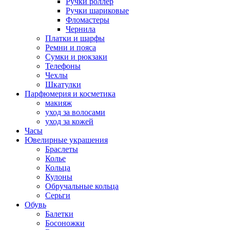
Ручки роллер
Ручки шариковые
Фломастеры
Чернила
Платки и шарфы
Ремни и пояса
Сумки и рюкзаки
Телефоны
Чехлы
Шкатулки
Парфюмерия и косметика
макияж
уход за волосами
уход за кожей
Часы
Ювелирные украшения
Браслеты
Колье
Кольца
Кулоны
Обручальные кольца
Серьги
Обувь
Балетки
Босоножки