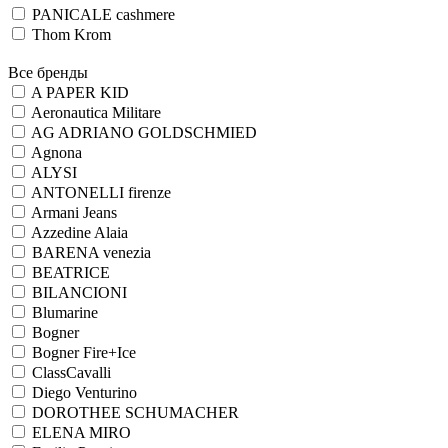
PANICALE cashmere
Thom Krom
Все бренды
A PAPER KID
Aeronautica Militare
AG ADRIANO GOLDSCHMIED
Agnona
ALYSI
ANTONELLI firenze
Armani Jeans
Azzedine Alaia
BARENA venezia
BEATRICE
BILANCIONI
Blumarine
Bogner
Bogner Fire+Ice
ClassCavalli
Diego Venturino
DOROTHEE SCHUMACHER
ELENA MIRO