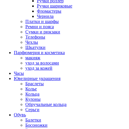
Ручки роллер
Ручки шариковые
Фломастеры
Чернила
Платки и шарфы
Ремни и пояса
Сумки и рюкзаки
Телефоны
Чехлы
Шкатулки
Парфюмерия и косметика
макияж
уход за волосами
уход за кожей
Часы
Ювелирные украшения
Браслеты
Колье
Кольца
Кулоны
Обручальные кольца
Серьги
Обувь
Балетки
Босоножки