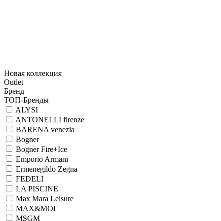
Новая коллекция
Outlet
Бренд
ТОП-Бренды
ALYSI
ANTONELLI firenze
BARENA venezia
Bogner
Bogner Fire+Ice
Emporio Armani
Ermenegildo Zegna
FEDELI
LA PISCINE
Max Mara Leisure
MAX&MOI
MSGM