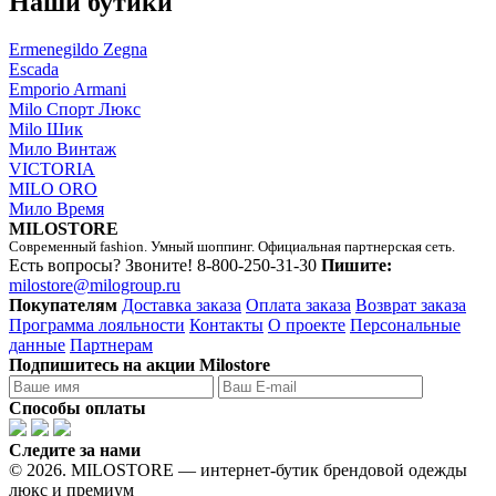
Наши бутики
Ermenegildo Zegna
Escada
Emporio Armani
Milo Спорт Люкс
Milo Шик
Мило Винтаж
VICTORIA
MILO ORO
Мило Время
MILOSTORE
Современный fashion. Умный шоппинг. Официальная партнерская сеть.
Есть вопросы? Звоните!
8-800-250-31-30
Пишите:
milostore@milogroup.ru
Покупателям
Доставка заказа
Оплата заказа
Возврат заказа
Программа лояльности
Контакты
О проекте
Персональные
данные
Партнерам
Подпишитесь на акции Milostore
Способы оплаты
Следите за нами
© 2026. MILOSTORE — интернет-бутик брендовой одежды
люкс и премиум