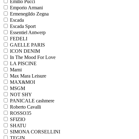
Emilio Pucci
Emporio Armani
Ermenegildo Zegna
Escada
Escada Sport
Essentiel Antwerp
FEDELI
GAELLE PARIS
ICON DENIM
In The Mood For Love
LA PISCINE
Marni
Max Mara Leisure
MAX&MOI
MSGM
NOT SHY
PANICALE cashmere
Roberto Cavalli
ROSSO35
SFIZIO
SHATU
SIMONA CORSELLINI
TEGIN