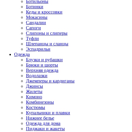
Ботильоны
Ботинки
Кеды и кроссовки
Мокасины
Сандалии
Сапоги
Слипоны и слиперы
Туфли
Шлепанцы и сланцы
Эспадрильи
Одежда
Блузки и рубашки
Брюки и шорты
Верхняя одежда
Водолазки
Джемперы и кардиганы
Джинсы
Жилеты
Кимоно
Комбинезоны
Костюмы
Купальники и плавки
Нижнее белье
Одежда для дома
Пиджаки и жакеты