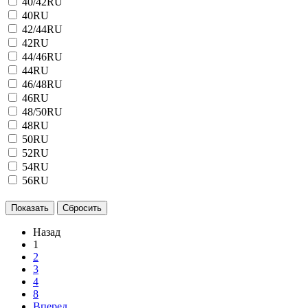
40/42RU
40RU
42/44RU
42RU
44/46RU
44RU
46/48RU
46RU
48/50RU
48RU
50RU
52RU
54RU
56RU
Назад
1
2
3
4
8
Вперед