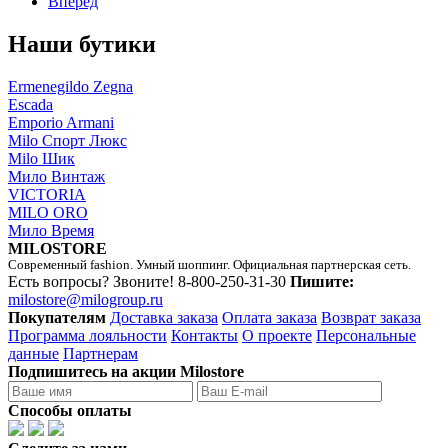
Вперед
Наши бутики
Ermenegildo Zegna
Escada
Emporio Armani
Milo Спорт Люкс
Milo Шик
Мило Винтаж
VICTORIA
MILO ORO
Мило Время
MILOSTORE
Современный fashion. Умный шоппинг. Официальная партнерская сеть.
Есть вопросы? Звоните!
8-800-250-31-30
Пишите:
milostore@milogroup.ru
Покупателям
Доставка заказа
Оплата заказа
Возврат заказа
Программа лояльности
Контакты
О проекте
Персональные
данные
Партнерам
Подпишитесь на акции Milostore
Способы оплаты