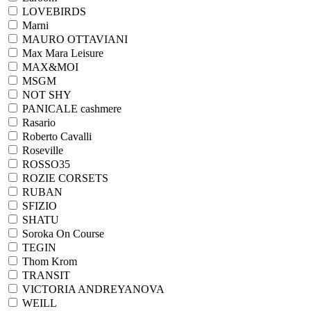
LOVEBIRDS
Marni
MAURO OTTAVIANI
Max Mara Leisure
MAX&MOI
MSGM
NOT SHY
PANICALE cashmere
Rasario
Roberto Cavalli
Roseville
ROSSO35
ROZIE CORSETS
RUBAN
SFIZIO
SHATU
Soroka On Course
TEGIN
Thom Krom
TRANSIT
VICTORIA ANDREYANOVA
WEILL