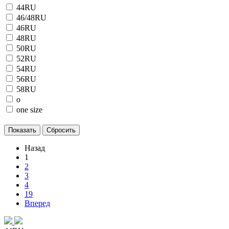
44RU
46/48RU
46RU
48RU
50RU
52RU
54RU
56RU
58RU
o
one size
Назад
1
2
3
4
19
Вперед