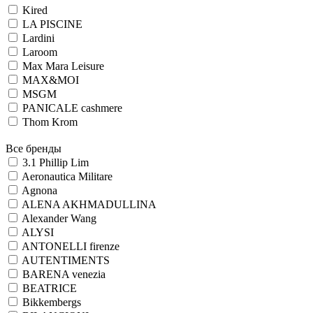
Kired
LA PISCINE
Lardini
Laroom
Max Mara Leisure
MAX&MOI
MSGM
PANICALE cashmere
Thom Krom
Все бренды
3.1 Phillip Lim
Aeronautica Militare
Agnona
ALENA AKHMADULLINA
Alexander Wang
ALYSI
ANTONELLI firenze
AUTENTIMENTS
BARENA venezia
BEATRICE
Bikkembergs