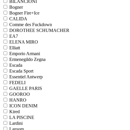
BILANCIONI
Bogner
Bogner Fire+Ice
CALIDA
Comme des Fuckdown
DOROTHEE SCHUMACHER
EA7
ELENA MIRO
Elliatt
Emporio Armani
Ermenegildo Zegna
Escada
Escada Sport
Essentiel Antwerp
FEDELI
GAELLE PARIS
GOOROO
HANRO
ICON DENIM
Kired
LA PISCINE
Lardini
Laroom