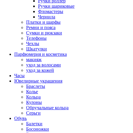
Ручки роллер
Ручки шариковые
Фломастеры
Чернила
Платки и шарфы
Ремни и пояса
Сумки и рюкзаки
Телефоны
Чехлы
Шкатулки
Парфюмерия и косметика
макияж
уход за волосами
уход за кожей
Часы
Ювелирные украшения
Браслеты
Колье
Кольца
Кулоны
Обручальные кольца
Серьги
Обувь
Балетки
Босоножки