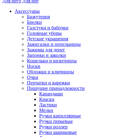
Для него
Для нее
Аксессуары
Бижутерия
Брелки
Галстуки и бабочки
Головные уборы
Детские украшения
Зажигалки и пепельницы
Зажимы для денег
Запонки и заколки
Кошельки и визитницы
Носки
Обложки и ключницы
Очки
Перчатки и варежки
Пишущие принадлежности
Карандаши
Краски
Ластики
Мелки
Ручки капиллярные
Ручки перьевые
Ручки роллер
Ручки шариковые