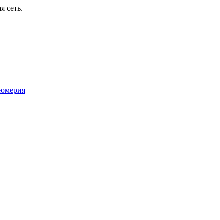
я сеть.
юмерия