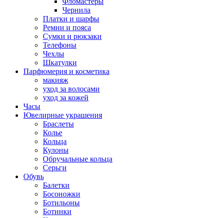
Фломастеры
Чернила
Платки и шарфы
Ремни и пояса
Сумки и рюкзаки
Телефоны
Чехлы
Шкатулки
Парфюмерия и косметика
макияж
уход за волосами
уход за кожей
Часы
Ювелирные украшения
Браслеты
Колье
Кольца
Кулоны
Обручальные кольца
Серьги
Обувь
Балетки
Босоножки
Ботильоны
Ботинки