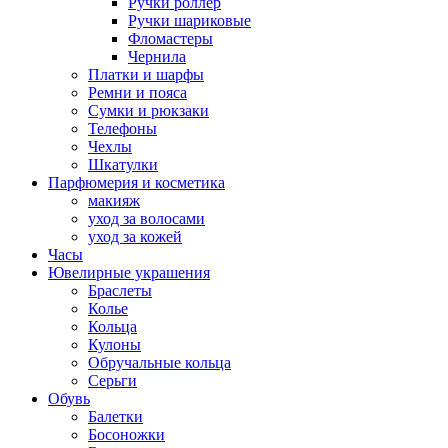
Ручки роллер
Ручки шариковые
Фломастеры
Чернила
Платки и шарфы
Ремни и пояса
Сумки и рюкзаки
Телефоны
Чехлы
Шкатулки
Парфюмерия и косметика
макияж
уход за волосами
уход за кожей
Часы
Ювелирные украшения
Браслеты
Колье
Кольца
Кулоны
Обручальные кольца
Серьги
Обувь
Балетки
Босоножки