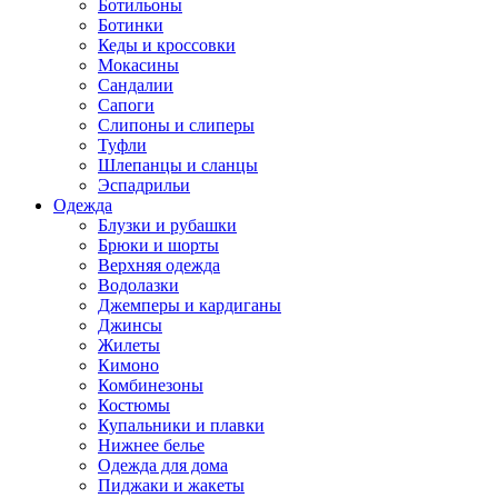
Ботильоны
Ботинки
Кеды и кроссовки
Мокасины
Сандалии
Сапоги
Слипоны и слиперы
Туфли
Шлепанцы и сланцы
Эспадрильи
Одежда
Блузки и рубашки
Брюки и шорты
Верхняя одежда
Водолазки
Джемперы и кардиганы
Джинсы
Жилеты
Кимоно
Комбинезоны
Костюмы
Купальники и плавки
Нижнее белье
Одежда для дома
Пиджаки и жакеты