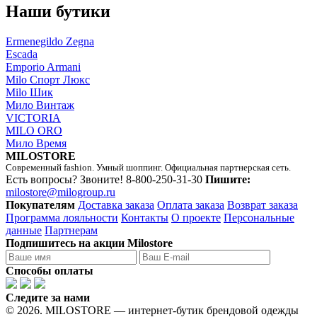
Наши бутики
Ermenegildo Zegna
Escada
Emporio Armani
Milo Спорт Люкс
Milo Шик
Мило Винтаж
VICTORIA
MILO ORO
Мило Время
MILOSTORE
Современный fashion. Умный шоппинг. Официальная партнерская сеть.
Есть вопросы? Звоните!
8-800-250-31-30
Пишите:
milostore@milogroup.ru
Покупателям
Доставка заказа
Оплата заказа
Возврат заказа
Программа лояльности
Контакты
О проекте
Персональные
данные
Партнерам
Подпишитесь на акции Milostore
Способы оплаты
Следите за нами
© 2026. MILOSTORE — интернет-бутик брендовой одежды