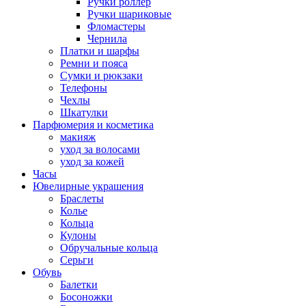
Ручки роллер
Ручки шариковые
Фломастеры
Чернила
Платки и шарфы
Ремни и пояса
Сумки и рюкзаки
Телефоны
Чехлы
Шкатулки
Парфюмерия и косметика
макияж
уход за волосами
уход за кожей
Часы
Ювелирные украшения
Браслеты
Колье
Кольца
Кулоны
Обручальные кольца
Серьги
Обувь
Балетки
Босоножки