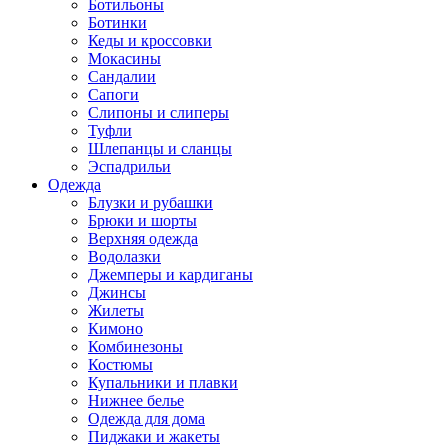
Ботильоны
Ботинки
Кеды и кроссовки
Мокасины
Сандалии
Сапоги
Слипоны и слиперы
Туфли
Шлепанцы и сланцы
Эспадрильи
Одежда
Блузки и рубашки
Брюки и шорты
Верхняя одежда
Водолазки
Джемперы и кардиганы
Джинсы
Жилеты
Кимоно
Комбинезоны
Костюмы
Купальники и плавки
Нижнее белье
Одежда для дома
Пиджаки и жакеты