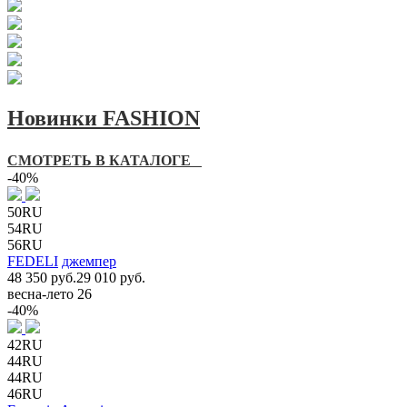
Новинки FASHION
СМОТРЕТЬ В КАТАЛОГЕ
-40%
50RU
54RU
56RU
FEDELI
джемпер
48 350 руб.
29 010 руб.
весна-лето 26
-40%
42RU
44RU
44RU
46RU