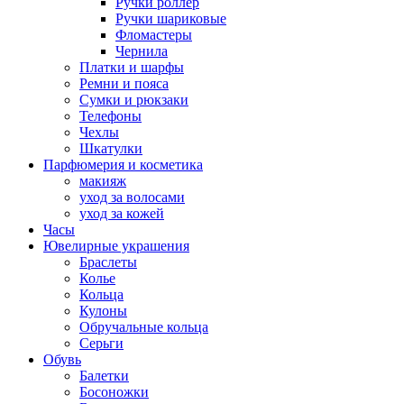
Ручки роллер
Ручки шариковые
Фломастеры
Чернила
Платки и шарфы
Ремни и пояса
Сумки и рюкзаки
Телефоны
Чехлы
Шкатулки
Парфюмерия и косметика
макияж
уход за волосами
уход за кожей
Часы
Ювелирные украшения
Браслеты
Колье
Кольца
Кулоны
Обручальные кольца
Серьги
Обувь
Балетки
Босоножки