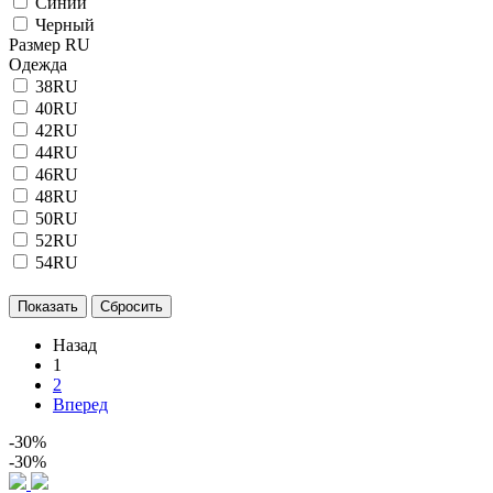
Синий
Черный
Размер RU
Одежда
38RU
40RU
42RU
44RU
46RU
48RU
50RU
52RU
54RU
Назад
1
2
Вперед
-30%
-30%