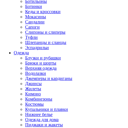
Ботильоны
Ботинки
Кеды и кроссовки
Мокасины
Сандалии
Сапоги
Слипоны и слиперы
Туфли
Шлепанцы и сланцы
Эспадрильи
Одежда
Блузки и рубашки
Брюки и шорты
Верхняя одежда
Водолазки
Джемперы и кардиганы
Джинсы
Жилеты
Кимоно
Комбинезоны
Костюмы
Купальники и плавки
Нижнее белье
Одежда для дома
Пиджаки и жакеты