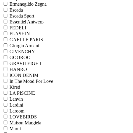
Ermenegildo Zegna
Escada
Escada Sport
Essentiel Antwerp
FEDELI
FLASHIN
GAELLE PARIS
Giorgio Armani
GIVENCHY
GOOROO
GRAVITEIGHT
HANRO
ICON DENIM
In The Mood For Love
Kired
LA PISCINE
Lanvin
Lardini
Laroom
LOVEBIRDS
Maison Margiela
Marni