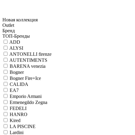
Новая коллекция
Outlet
Бренд
ТОП-Бренды
ADD
ALYSI
ANTONELLI firenze
AUTENTIMENTS
BARENA venezia
Bogner
Bogner Fire+Ice
CALIDA
EA7
Emporio Armani
Ermenegildo Zegna
FEDELI
HANRO
Kired
LA PISCINE
Lardini