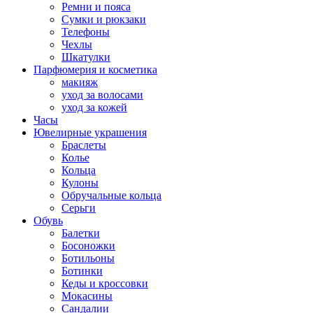
Ремни и пояса
Сумки и рюкзаки
Телефоны
Чехлы
Шкатулки
Парфюмерия и косметика
макияж
уход за волосами
уход за кожей
Часы
Ювелирные украшения
Браслеты
Колье
Кольца
Кулоны
Обручальные кольца
Серьги
Обувь
Балетки
Босоножки
Ботильоны
Ботинки
Кеды и кроссовки
Мокасины
Сандалии