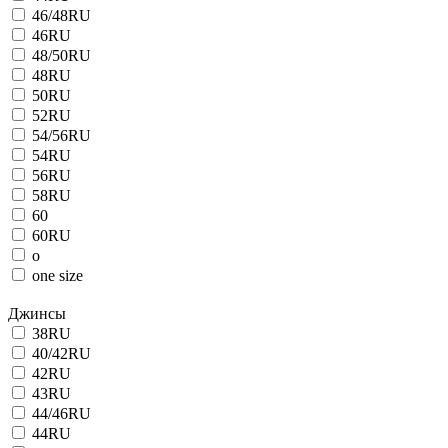
46/48RU
46RU
48/50RU
48RU
50RU
52RU
54/56RU
54RU
56RU
58RU
60
60RU
o
one size
Джинсы
38RU
40/42RU
42RU
43RU
44/46RU
44RU