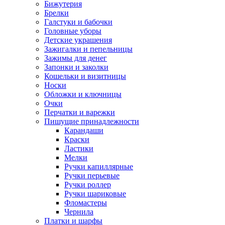
Бижутерия
Брелки
Галстуки и бабочки
Головные уборы
Детские украшения
Зажигалки и пепельницы
Зажимы для денег
Запонки и заколки
Кошельки и визитницы
Носки
Обложки и ключницы
Очки
Перчатки и варежки
Пишущие принадлежности
Карандаши
Краски
Ластики
Мелки
Ручки капиллярные
Ручки перьевые
Ручки роллер
Ручки шариковые
Фломастеры
Чернила
Платки и шарфы