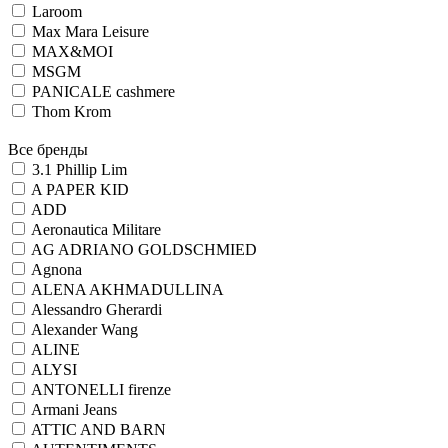
Laroom
Max Mara Leisure
MAX&MOI
MSGM
PANICALE cashmere
Thom Krom
Все бренды
3.1 Phillip Lim
A PAPER KID
ADD
Aeronautica Militare
AG ADRIANO GOLDSCHMIED
Agnona
ALENA AKHMADULLINA
Alessandro Gherardi
Alexander Wang
ALINE
ALYSI
ANTONELLI firenze
Armani Jeans
ATTIC AND BARN