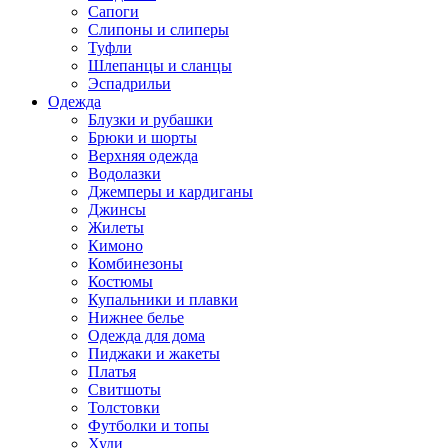
Сапоги
Слипоны и слиперы
Туфли
Шлепанцы и сланцы
Эспадрильи
Одежда
Блузки и рубашки
Брюки и шорты
Верхняя одежда
Водолазки
Джемперы и кардиганы
Джинсы
Жилеты
Кимоно
Комбинезоны
Костюмы
Купальники и плавки
Нижнее белье
Одежда для дома
Пиджаки и жакеты
Платья
Свитшоты
Толстовки
Футболки и топы
Худи