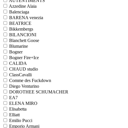
AUTENTIMENTS
Azzedine Alaia
Balenciaga
BARENA venezia
BEATRICE
Bikkembergs
BILANCIONI
Blanchett Goose
Blumarine
Bogner
Bogner Fire+Ice
CALIDA
CHAUD studio
ClassCavalli
Comme des Fuckdown
Diego Venturino
DOROTHEE SCHUMACHER
EA7
ELENA MIRO
Elisabetta
Elliatt
Emilio Pucci
Emporio Armani