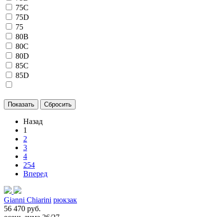
75C
75D
75
80B
80C
80D
85C
85D
Назад
1
2
3
4
254
Вперед
Gianni Chiarini
рюкзак
56 470 руб.