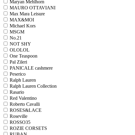
Maryan Mehlhorn
MAURO OTTAVIANI
Max Mara Leisure
MAX&MOI
Michael Kors
MSGM
No.21
NOT SHY
OLOLOL
One Teaspoon
Pal Zileri
PANICALE cashmere
Peserico
Ralph Lauren
Ralph Lаuren Collection
Rasario
Red Valentino
Roberto Cavalli
ROSES&LACE
Roseville
ROSSO35
ROZIE CORSETS
RUBAN