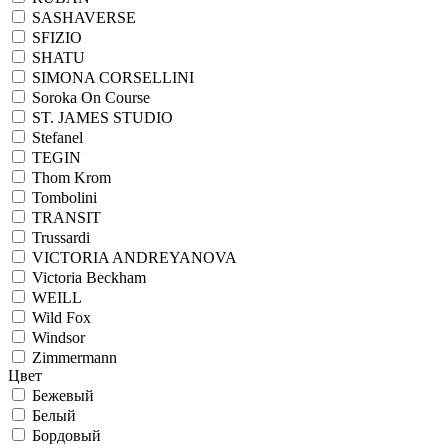
SASHAVERSE
SFIZIO
SHATU
SIMONA CORSELLINI
Soroka On Course
ST. JAMES STUDIO
Stefanel
TEGIN
Thom Krom
Tombolini
TRANSIT
Trussardi
VICTORIA ANDREYANOVA
Victoria Beckham
WEILL
Wild Fox
Windsor
Zimmermann
Цвет
Бежевый
Белый
Бордовый