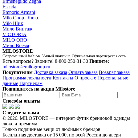
Ermenegildo Zegna
Escada
Emporio Armani
Milo Спорт Люкс
Milo Шик
Мило Винтаж
VICTORIA
MILO ORO
Мило Время
MILOSTORE
Современный fashion. Умный шоппинг. Официальная партнерская сеть.
Есть вопросы? Звоните!
8-800-250-31-30
Пишите:
milostore@milogroup.ru
Покупателям
Доставка заказа
Оплата заказа
Возврат заказа
Программа лояльности
Контакты
О проекте
Персональные
данные
Партнерам
Подпишитесь на акции Milostore
Способы оплаты
Следите за нами
© 2026. MILOSTORE — интернет-бутик брендовой одежды
люкс и премиум
Только подлинные вещи от любимых брендов
Бесплатная доставка от 15 000, по всей России до двери