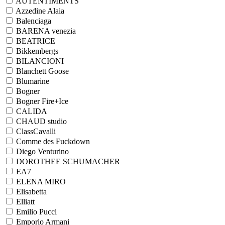
AUTENTIMENTS
Azzedine Alaia
Balenciaga
BARENA venezia
BEATRICE
Bikkembergs
BILANCIONI
Blanchett Goose
Blumarine
Bogner
Bogner Fire+Ice
CALIDA
CHAUD studio
ClassCavalli
Comme des Fuckdown
Diego Venturino
DOROTHEE SCHUMACHER
EA7
ELENA MIRO
Elisabetta
Elliatt
Emilio Pucci
Emporio Armani