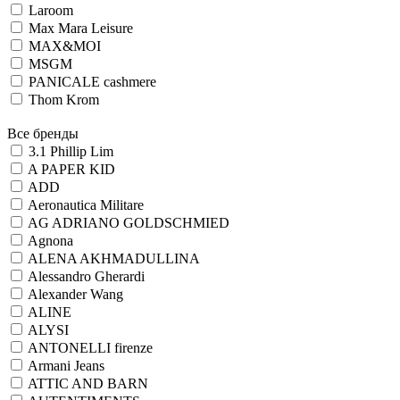
Laroom
Max Mara Leisure
MAX&MOI
MSGM
PANICALE cashmere
Thom Krom
Все бренды
3.1 Phillip Lim
A PAPER KID
ADD
Aeronautica Militare
AG ADRIANO GOLDSCHMIED
Agnona
ALENA AKHMADULLINA
Alessandro Gherardi
Alexander Wang
ALINE
ALYSI
ANTONELLI firenze
Armani Jeans
ATTIC AND BARN