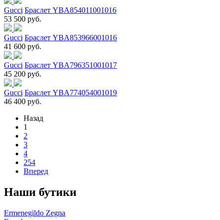
Gucci
Браслет YBA854011001016
53 500 руб.
Gucci
Браслет YBA853966001016
41 600 руб.
Gucci
Браслет YBA796351001017
45 200 руб.
Gucci
Браслет YBA774054001019
46 400 руб.
Назад
1
2
3
4
254
Вперед
Наши бутики
Ermenegildo Zegna