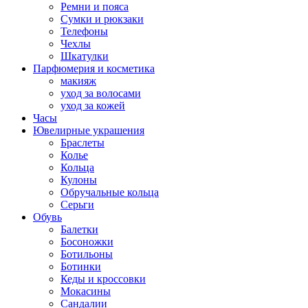
Ремни и пояса
Сумки и рюкзаки
Телефоны
Чехлы
Шкатулки
Парфюмерия и косметика
макияж
уход за волосами
уход за кожей
Часы
Ювелирные украшения
Браслеты
Колье
Кольца
Кулоны
Обручальные кольца
Серьги
Обувь
Балетки
Босоножки
Ботильоны
Ботинки
Кеды и кроссовки
Мокасины
Сандалии