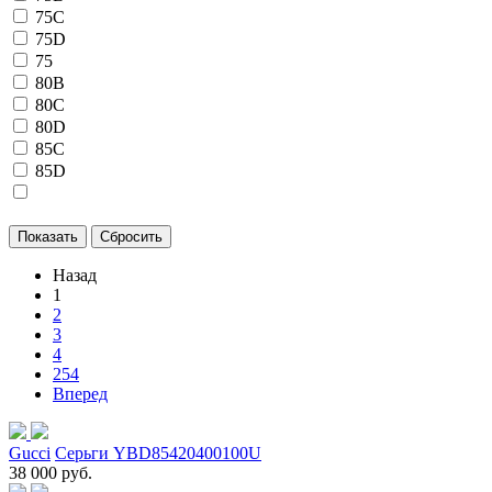
75C
75D
75
80B
80C
80D
85C
85D
Назад
1
2
3
4
254
Вперед
Gucci
Серьги YBD85420400100U
38 000 руб.