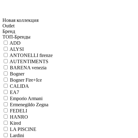
Новая коллекция
Outlet
Бренд
ТОП-Бренды
ADD
ALYSI
ANTONELLI firenze
AUTENTIMENTS
BARENA venezia
Bogner
Bogner Fire+Ice
CALIDA
EA7
Emporio Armani
Ermenegildo Zegna
FEDELI
HANRO
Kired
LA PISCINE
Lardini