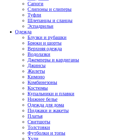
Сапоги
Слипоны и слиперы
Туфли
Шлепанцы и сланцы
Эспадрильи
Одежда
Блузки и рубашки
Брюки и шорты
Верхняя одежда
Водолазки
Джемперы и кардиганы
Джинсы
Жилеты
Кимоно
Комбинезоны
Костюмы
Купальники и плавки
Нижнее белье
Одежда для дома
Пиджаки и жакеты
Платья
Свитшоты
Толстовки
Футболки и топы
Худи