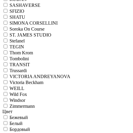
SASHAVERSE
SFIZIO
SHATU
SIMONA CORSELLINI
Soroka On Course
ST. JAMES STUDIO
Stefanel
TEGIN
Thom Krom
Tombolini
TRANSIT
Trussardi
VICTORIA ANDREYANOVA
Victoria Beckham
WEILL
Wild Fox
Windsor
Zimmermann
Цвет
Бежевый
Белый
Бордовый