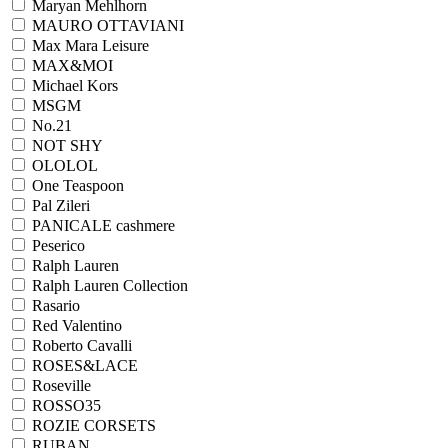
Maryan Mehlhorn
MAURO OTTAVIANI
Max Mara Leisure
MAX&MOI
Michael Kors
MSGM
No.21
NOT SHY
OLOLOL
One Teaspoon
Pal Zileri
PANICALE cashmere
Peserico
Ralph Lauren
Ralph Lаuren Collection
Rasario
Red Valentino
Roberto Cavalli
ROSES&LACE
Roseville
ROSSO35
ROZIE CORSETS
RUBAN