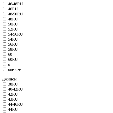
46/48RU
46RU
48/50RU
48RU
50RU
52RU
54/56RU
54RU
56RU
58RU
60
60RU
o
one size
Джинсы
38RU
40/42RU
42RU
43RU
44/46RU
44RU