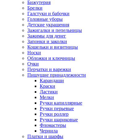
Бижутерия
Брелки
Галстуки и бабочки
Головные уборы
Детские украшения
Зажигалки и пепельницы
Зажимы для денег
Запонки и заколки
Кошельки и визитницы
Носки
Обложки и ключницы
Очки
Перчатки и варежки
Пишущие принадлежности
Карандаши
Краски
Ластики
Мелки
Ручки капиллярные
Ручки перьевые
Ручки роллер
Ручки шариковые
Фломастеры
Чернила
Платки и шарфы