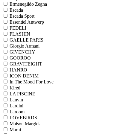
Ermenegildo Zegna
Escada
Escada Sport
Essentiel Antwerp
FEDELI
FLASHIN
GAELLE PARIS
Giorgio Armani
GIVENCHY
GOOROO
GRAVITEIGHT
HANRO
ICON DENIM
In The Mood For Love
Kired
LA PISCINE
Lanvin
Lardini
Laroom
LOVEBIRDS
Maison Margiela
Marni