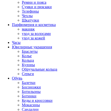
Ремни и пояса
Сумки и рюкзаки
Телефоны
Чехлы
Шкатулки
Парфюмерия и косметика
макияж
уход за волосами
уход за кожей
Часы
Ювелирные украшения
Браслеты
Колье
Кольца
Кулоны
Обручальные кольца
Серьги
Обувь
Балетки
Босоножки
Ботильоны
Ботинки
Кеды и кроссовки
Мокасины
Сандалии