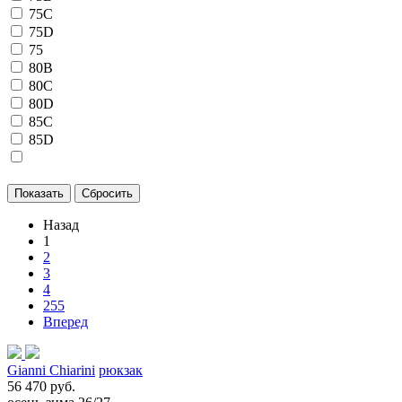
75C
75D
75
80B
80C
80D
85C
85D
Назад
1
2
3
4
255
Вперед
Gianni Chiarini
рюкзак
56 470 руб.