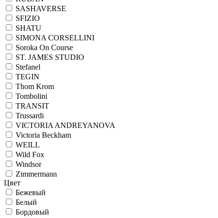
SASHAVERSE
SFIZIO
SHATU
SIMONA CORSELLINI
Soroka On Course
ST. JAMES STUDIO
Stefanel
TEGIN
Thom Krom
Tombolini
TRANSIT
Trussardi
VICTORIA ANDREYANOVA
Victoria Beckham
WEILL
Wild Fox
Windsor
Zimmermann
Цвет
Бежевый
Белый
Бордовый