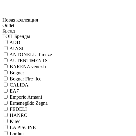
Новая коллекция
Outlet
Бренд
ТОП-Бренды
ADD
ALYSI
ANTONELLI firenze
AUTENTIMENTS
BARENA venezia
Bogner
Bogner Fire+Ice
CALIDA
EA7
Emporio Armani
Ermenegildo Zegna
FEDELI
HANRO
Kired
LA PISCINE
Lardini