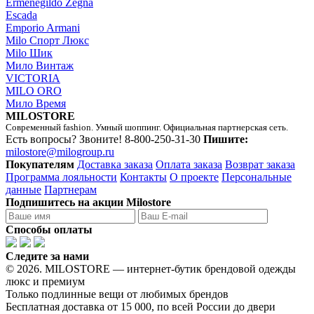
Ermenegildo Zegna
Escada
Emporio Armani
Milo Спорт Люкс
Milo Шик
Мило Винтаж
VICTORIA
MILO ORO
Мило Время
MILOSTORE
Современный fashion. Умный шоппинг. Официальная партнерская сеть.
Есть вопросы? Звоните!
8-800-250-31-30
Пишите:
milostore@milogroup.ru
Покупателям
Доставка заказа
Оплата заказа
Возврат заказа
Программа лояльности
Контакты
О проекте
Персональные
данные
Партнерам
Подпишитесь на акции Milostore
Способы оплаты
Следите за нами
© 2026. MILOSTORE — интернет-бутик брендовой одежды
люкс и премиум
Только подлинные вещи от любимых брендов
Бесплатная доставка от 15 000, по всей России до двери