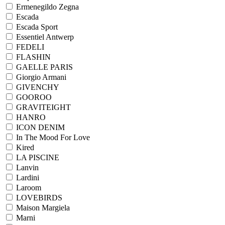
Ermenegildo Zegna
Escada
Escada Sport
Essentiel Antwerp
FEDELI
FLASHIN
GAELLE PARIS
Giorgio Armani
GIVENCHY
GOOROO
GRAVITEIGHT
HANRO
ICON DENIM
In The Mood For Love
Kired
LA PISCINE
Lanvin
Lardini
Laroom
LOVEBIRDS
Maison Margiela
Marni