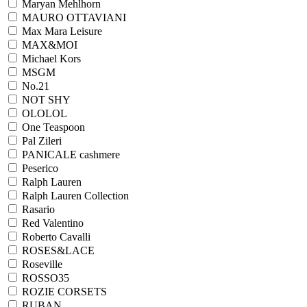
Maryan Mehlhorn
MAURO OTTAVIANI
Max Mara Leisure
MAX&MOI
Michael Kors
MSGM
No.21
NOT SHY
OLOLOL
One Teaspoon
Pal Zileri
PANICALE cashmere
Peserico
Ralph Lauren
Ralph Lаuren Collection
Rasario
Red Valentino
Roberto Cavalli
ROSES&LACE
Roseville
ROSSO35
ROZIE CORSETS
RUBAN