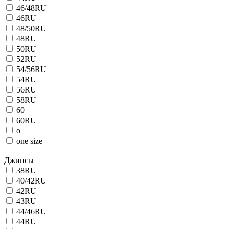
46/48RU
46RU
48/50RU
48RU
50RU
52RU
54/56RU
54RU
56RU
58RU
60
60RU
o
one size
Джинсы
38RU
40/42RU
42RU
43RU
44/46RU
44RU