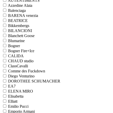
AUTENTIMENTS
Azzedine Alaia
Balenciaga
BARENA venezia
BEATRICE
Bikkembergs
BILANCIONI
Blanchett Goose
Blumarine
Bogner
Bogner Fire+Ice
CALIDA
CHAUD studio
ClassCavalli
Comme des Fuckdown
Diego Venturino
DOROTHEE SCHUMACHER
EA7
ELENA MIRO
Elisabetta
Elliatt
Emilio Pucci
Emporio Armani