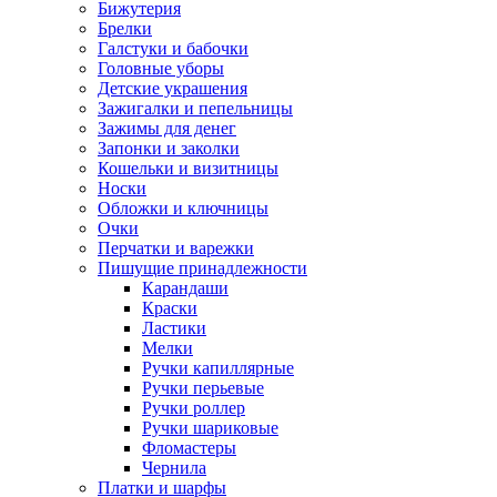
Бижутерия
Брелки
Галстуки и бабочки
Головные уборы
Детские украшения
Зажигалки и пепельницы
Зажимы для денег
Запонки и заколки
Кошельки и визитницы
Носки
Обложки и ключницы
Очки
Перчатки и варежки
Пишущие принадлежности
Карандаши
Краски
Ластики
Мелки
Ручки капиллярные
Ручки перьевые
Ручки роллер
Ручки шариковые
Фломастеры
Чернила
Платки и шарфы