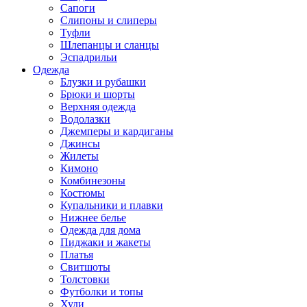
Сапоги
Слипоны и слиперы
Туфли
Шлепанцы и сланцы
Эспадрильи
Одежда
Блузки и рубашки
Брюки и шорты
Верхняя одежда
Водолазки
Джемперы и кардиганы
Джинсы
Жилеты
Кимоно
Комбинезоны
Костюмы
Купальники и плавки
Нижнее белье
Одежда для дома
Пиджаки и жакеты
Платья
Свитшоты
Толстовки
Футболки и топы
Худи