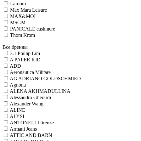
Laroom
Max Mara Leisure
MAX&MOI
MSGM
PANICALE cashmere
Thom Krom
Все бренды
3.1 Phillip Lim
A PAPER KID
ADD
Aeronautica Militare
AG ADRIANO GOLDSCHMIED
Agnona
ALENA AKHMADULLINA
Alessandro Gherardi
Alexander Wang
ALINE
ALYSI
ANTONELLI firenze
Armani Jeans
ATTIC AND BARN