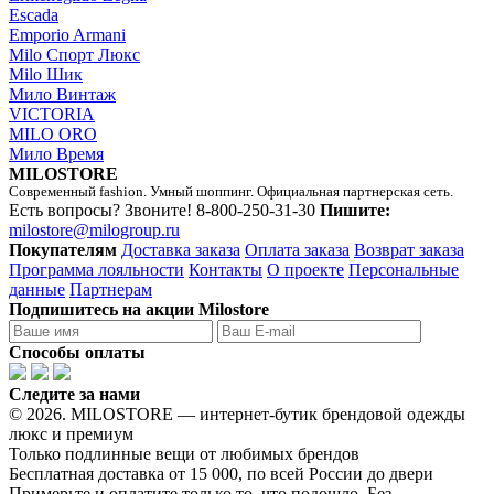
Escada
Emporio Armani
Milo Спорт Люкс
Milo Шик
Мило Винтаж
VICTORIA
MILO ORO
Мило Время
MILOSTORE
Современный fashion. Умный шоппинг. Официальная партнерская сеть.
Есть вопросы? Звоните!
8-800-250-31-30
Пишите:
milostore@milogroup.ru
Покупателям
Доставка заказа
Оплата заказа
Возврат заказа
Программа лояльности
Контакты
О проекте
Персональные
данные
Партнерам
Подпишитесь на акции Milostore
Способы оплаты
Следите за нами
© 2026. MILOSTORE — интернет-бутик брендовой одежды
люкс и премиум
Только подлинные вещи от любимых брендов
Бесплатная доставка от 15 000, по всей России до двери
Примерьте и оплатите только то, что подошло. Без