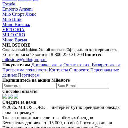
Escada
Emporio Armani
Milo Спорт Люкс
Milo Шик
Мило Винтаж
VICTORIA
MILO ORO
Мило Время
MILOSTORE
Современный fashion. Умный шоппинг. Официальная партнерская сеть.
Есть вопросы? Звоните!
8-800-250-31-30
Пишите:
milostore@milogroup.ru
Покупателям
Доставка заказа
Оплата заказа
Возврат заказа
Программа лояльности
Контакты
О проекте
Персональные
данные
Партнерам
Подпишитесь на акции Milostore
Способы оплаты
Следите за нами
© 2026. MILOSTORE — интернет-бутик брендовой одежды
люкс и премиум
Только подлинные вещи от любимых брендов
Бесплатная доставка от 15 000, по всей России до двери
Примерьте и оплатите только то, что подошло. Без