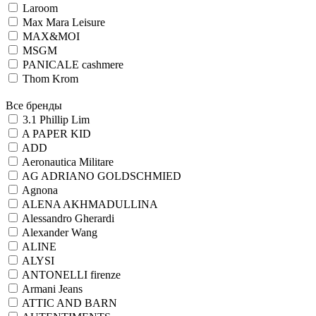
Laroom
Max Mara Leisure
MAX&MOI
MSGM
PANICALE cashmere
Thom Krom
Все бренды
3.1 Phillip Lim
A PAPER KID
ADD
Aeronautica Militare
AG ADRIANO GOLDSCHMIED
Agnona
ALENA AKHMADULLINA
Alessandro Gherardi
Alexander Wang
ALINE
ALYSI
ANTONELLI firenze
Armani Jeans
ATTIC AND BARN