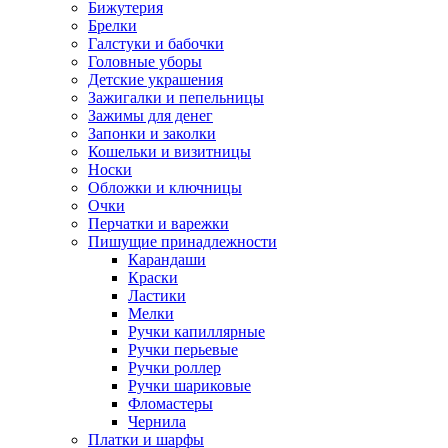
Бижутерия
Брелки
Галстуки и бабочки
Головные уборы
Детские украшения
Зажигалки и пепельницы
Зажимы для денег
Запонки и заколки
Кошельки и визитницы
Носки
Обложки и ключницы
Очки
Перчатки и варежки
Пишущие принадлежности
Карандаши
Краски
Ластики
Мелки
Ручки капиллярные
Ручки перьевые
Ручки роллер
Ручки шариковые
Фломастеры
Чернила
Платки и шарфы