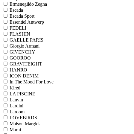
Ermenegildo Zegna
Escada
Escada Sport
Essentiel Antwerp
FEDELI
FLASHIN
GAELLE PARIS
Giorgio Armani
GIVENCHY
GOOROO
GRAVITEIGHT
HANRO
ICON DENIM
In The Mood For Love
Kired
LA PISCINE
Lanvin
Lardini
Laroom
LOVEBIRDS
Maison Margiela
Marni