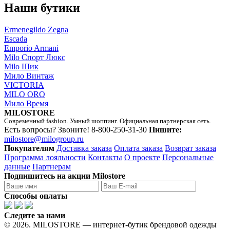
Наши бутики
Ermenegildo Zegna
Escada
Emporio Armani
Milo Спорт Люкс
Milo Шик
Мило Винтаж
VICTORIA
MILO ORO
Мило Время
MILOSTORE
Современный fashion. Умный шоппинг. Официальная партнерская сеть.
Есть вопросы? Звоните!
8-800-250-31-30
Пишите:
milostore@milogroup.ru
Покупателям
Доставка заказа
Оплата заказа
Возврат заказа
Программа лояльности
Контакты
О проекте
Персональные
данные
Партнерам
Подпишитесь на акции Milostore
Способы оплаты
Следите за нами
© 2026. MILOSTORE — интернет-бутик брендовой одежды