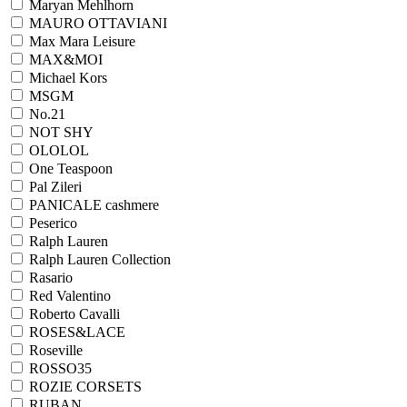
Maryan Mehlhorn
MAURO OTTAVIANI
Max Mara Leisure
MAX&MOI
Michael Kors
MSGM
No.21
NOT SHY
OLOLOL
One Teaspoon
Pal Zileri
PANICALE cashmere
Peserico
Ralph Lauren
Ralph Lаuren Collection
Rasario
Red Valentino
Roberto Cavalli
ROSES&LACE
Roseville
ROSSO35
ROZIE CORSETS
RUBAN