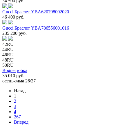
34 500 руб.
Gucci
Браслет YBA620798002020
46 400 руб.
Gucci
Браслет YBA786556001016
235 200 руб.
42RU
44RU
46RU
48RU
50RU
Bogner
юбка
35 010 руб.
осень-зима 26/27
Назад
1
2
3
4
267
Вперед