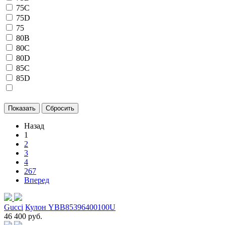
75C
75D
75
80B
80C
80D
85C
85D
Назад
1
2
3
4
267
Вперед
Gucci
Кулон YBB85396400100U
46 400 руб.