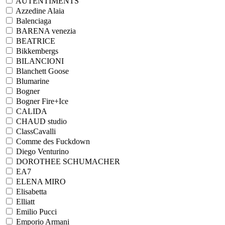
AUTENTIMENTS
Azzedine Alaia
Balenciaga
BARENA venezia
BEATRICE
Bikkembergs
BILANCIONI
Blanchett Goose
Blumarine
Bogner
Bogner Fire+Ice
CALIDA
CHAUD studio
ClassCavalli
Comme des Fuckdown
Diego Venturino
DOROTHEE SCHUMACHER
EA7
ELENA MIRO
Elisabetta
Elliatt
Emilio Pucci
Emporio Armani