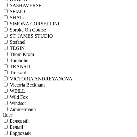
SASHAVERSE
SFIZIO
SHATU
SIMONA CORSELLINI
Soroka On Course
ST. JAMES STUDIO
Stefanel
TEGIN
Thom Krom
Tombolini
TRANSIT
Trussardi
VICTORIA ANDREYANOVA
Victoria Beckham
WEILL
Wild Fox
Windsor
Zimmermann
Цвет
Бежевый
Белый
Бордовый