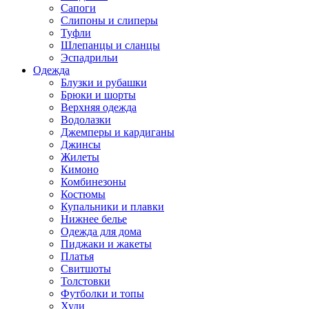
Сапоги
Слипоны и слиперы
Туфли
Шлепанцы и сланцы
Эспадрильи
Одежда
Блузки и рубашки
Брюки и шорты
Верхняя одежда
Водолазки
Джемперы и кардиганы
Джинсы
Жилеты
Кимоно
Комбинезоны
Костюмы
Купальники и плавки
Нижнее белье
Одежда для дома
Пиджаки и жакеты
Платья
Свитшоты
Толстовки
Футболки и топы
Худи