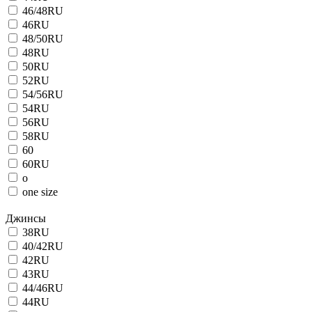
46/48RU
46RU
48/50RU
48RU
50RU
52RU
54/56RU
54RU
56RU
58RU
60
60RU
o
one size
Джинсы
38RU
40/42RU
42RU
43RU
44/46RU
44RU