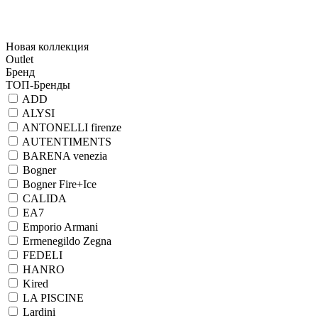
Новая коллекция
Outlet
Бренд
ТОП-Бренды
ADD
ALYSI
ANTONELLI firenze
AUTENTIMENTS
BARENA venezia
Bogner
Bogner Fire+Ice
CALIDA
EA7
Emporio Armani
Ermenegildo Zegna
FEDELI
HANRO
Kired
LA PISCINE
Lardini