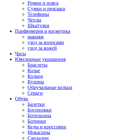
Ремни и пояса
Сумки и рюкзаки
Телефоны
Чехлы
Шкатулки
Парфюмерия и косметика
макияж
уход за волосами
уход за кожей
Часы
Ювелирные украшения
Браслеты
Колье
Кольца
Кулоны
Обручальные кольца
Серьги
Обувь
Балетки
Босоножки
Ботильоны
Ботинки
Кеды и кроссовки
Мокасины
Сандалии