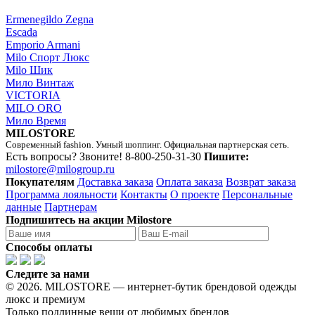
Ermenegildo Zegna
Escada
Emporio Armani
Milo Спорт Люкс
Milo Шик
Мило Винтаж
VICTORIA
MILO ORO
Мило Время
MILOSTORE
Современный fashion. Умный шоппинг. Официальная партнерская сеть.
Есть вопросы? Звоните!
8-800-250-31-30
Пишите:
milostore@milogroup.ru
Покупателям
Доставка заказа
Оплата заказа
Возврат заказа
Программа лояльности
Контакты
О проекте
Персональные
данные
Партнерам
Подпишитесь на акции Milostore
Способы оплаты
Следите за нами
© 2026. MILOSTORE — интернет-бутик брендовой одежды
люкс и премиум
Только подлинные вещи от любимых брендов