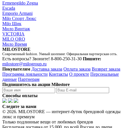
Ermenegildo Zegna
Escada
Emporio Armani
Milo Спорт Люкс
Milo Шик
Мило Винтаж
VICTORIA
MILO ORO
Мило Время
MILOSTORE
Современный fashion. Умный шоппинг. Официальная партнерская сеть.
Есть вопросы? Звоните!
8-800-250-31-30
Пишите:
milostore@milogroup.ru
Покупателям
Доставка заказа
Оплата заказа
Возврат заказа
Программа лояльности
Контакты
О проекте
Персональные
данные
Партнерам
Подпишитесь на акции Milostore
Способы оплаты
Следите за нами
© 2026. MILOSTORE — интернет-бутик брендовой одежды
люкс и премиум
Только подлинные вещи от любимых брендов
Бесплатная доставка от 15 000, по всей России до двери