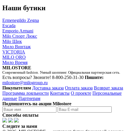
Наши бутики
Ermenegildo Zegna
Escada
Emporio Armani
Milo Спорт Люкс
Milo Шик
Мило Винтаж
VICTORIA
MILO ORO
Мило Время
MILOSTORE
Современный fashion. Умный шоппинг. Официальная партнерская сеть.
Есть вопросы? Звоните!
8-800-250-31-30
Пишите:
milostore@milogroup.ru
Покупателям
Доставка заказа
Оплата заказа
Возврат заказа
Программа лояльности
Контакты
О проекте
Персональные
данные
Партнерам
Подпишитесь на акции Milostore
Способы оплаты
Следите за нами