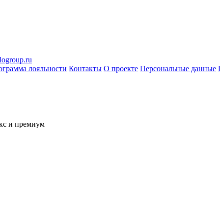
logroup.ru
ограмма лояльности
Контакты
О проекте
Персональные данные
кс и премиум