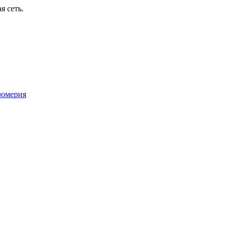
я сеть.
юмерия