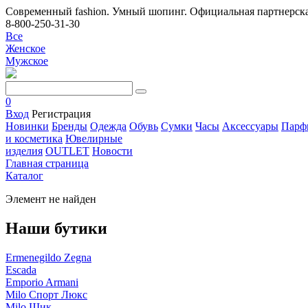
Современный fashion. Умный шопинг. Официальная партнерска
8-800-250-31-30
Все
Женское
Мужское
0
Вход
Регистрация
Новинки
Бренды
Одежда
Обувь
Сумки
Часы
Аксессуары
Парф
и косметика
Ювелирные
изделия
OUTLET
Новости
Главная страница
Каталог
Элемент не найден
Наши бутики
Ermenegildo Zegna
Escada
Emporio Armani
Milo Спорт Люкс
Milo Шик