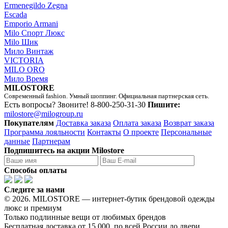
Ermenegildo Zegna
Escada
Emporio Armani
Milo Спорт Люкс
Milo Шик
Мило Винтаж
VICTORIA
MILO ORO
Мило Время
MILOSTORE
Современный fashion. Умный шоппинг. Официальная партнерская сеть.
Есть вопросы? Звоните!
8-800-250-31-30
Пишите:
milostore@milogroup.ru
Покупателям
Доставка заказа
Оплата заказа
Возврат заказа
Программа лояльности
Контакты
О проекте
Персональные
данные
Партнерам
Подпишитесь на акции Milostore
Способы оплаты
Следите за нами
© 2026. MILOSTORE — интернет-бутик брендовой одежды
люкс и премиум
Только подлинные вещи от любимых брендов
Бесплатная доставка от 15 000, по всей России до двери