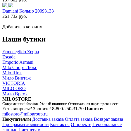
Damiani
Кольцо 20093133
261 732 руб.
Добавить в корзину
Наши бутики
Ermenegildo Zegna
Escada
Emporio Armani
Milo Спорт Люкс
Milo Шик
Мило Винтаж
VICTORIA
MILO ORO
Мило Время
MILOSTORE
Современный fashion. Умный шоппинг. Официальная партнерская сеть.
Есть вопросы? Звоните!
8-800-250-31-30
Пишите:
milostore@milogroup.ru
Покупателям
Доставка заказа
Оплата заказа
Возврат заказа
Программа лояльности
Контакты
О проекте
Персональные
данные
Партнерам