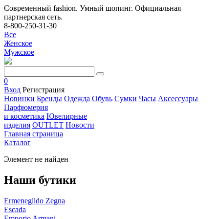
Современный fashion. Умный шопинг. Официальная
партнерская сеть.
8-800-250-31-30
Все
Женское
Мужское
0
Вход
Регистрация
Новинки
Бренды
Одежда
Обувь
Сумки
Часы
Аксессуары
Парфюмерия
и косметика
Ювелирные
изделия
OUTLET
Новости
Главная страница
Каталог
Элемент не найден
Наши бутики
Ermenegildo Zegna
Escada
Emporio Armani