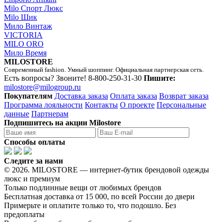
Milo Спорт Люкс
Milo Шик
Мило Винтаж
VICTORIA
MILO ORO
Мило Время
MILOSTORE
Современный fashion. Умный шоппинг. Официальная партнерская сеть.
Есть вопросы? Звоните!
8-800-250-31-30
Пишите:
milostore@milogroup.ru
Покупателям
Доставка заказа
Оплата заказа
Возврат заказа
Программа лояльности
Контакты
О проекте
Персональные
данные
Партнерам
Подпишитесь на акции Milostore
Способы оплаты
Следите за нами
© 2026. MILOSTORE — интернет-бутик брендовой одежды
люкс и премиум
Только подлинные вещи от любимых брендов
Бесплатная доставка от 15 000, по всей России до двери
Примерьте и оплатите только то, что подошло. Без
предоплаты