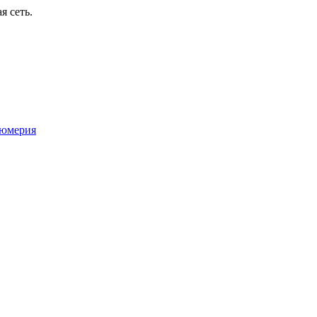
я сеть.
юмерия