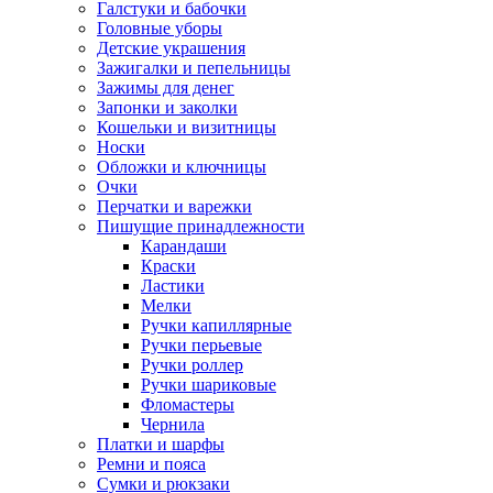
Галстуки и бабочки
Головные уборы
Детские украшения
Зажигалки и пепельницы
Зажимы для денег
Запонки и заколки
Кошельки и визитницы
Носки
Обложки и ключницы
Очки
Перчатки и варежки
Пишущие принадлежности
Карандаши
Краски
Ластики
Мелки
Ручки капиллярные
Ручки перьевые
Ручки роллер
Ручки шариковые
Фломастеры
Чернила
Платки и шарфы
Ремни и пояса
Сумки и рюкзаки