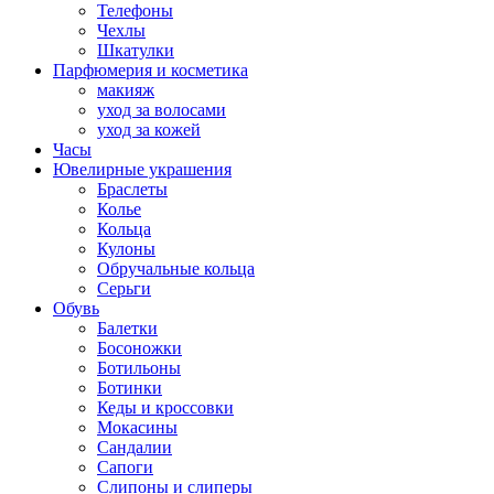
Телефоны
Чехлы
Шкатулки
Парфюмерия и косметика
макияж
уход за волосами
уход за кожей
Часы
Ювелирные украшения
Браслеты
Колье
Кольца
Кулоны
Обручальные кольца
Серьги
Обувь
Балетки
Босоножки
Ботильоны
Ботинки
Кеды и кроссовки
Мокасины
Сандалии
Сапоги
Слипоны и слиперы