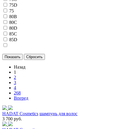
75D
75
80B
80C
80D
85C
85D
Назад
1
2
3
4
268
Вперед
HADAT Cosmetics
шампунь для волос
3 700 руб.