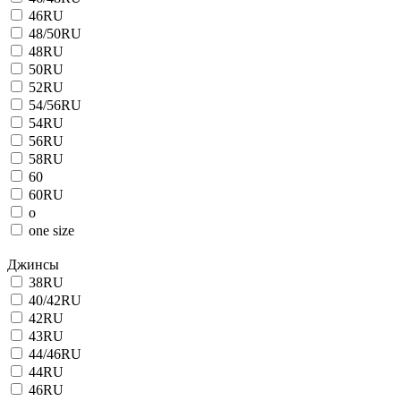
46RU
48/50RU
48RU
50RU
52RU
54/56RU
54RU
56RU
58RU
60
60RU
o
one size
Джинсы
38RU
40/42RU
42RU
43RU
44/46RU
44RU
46RU