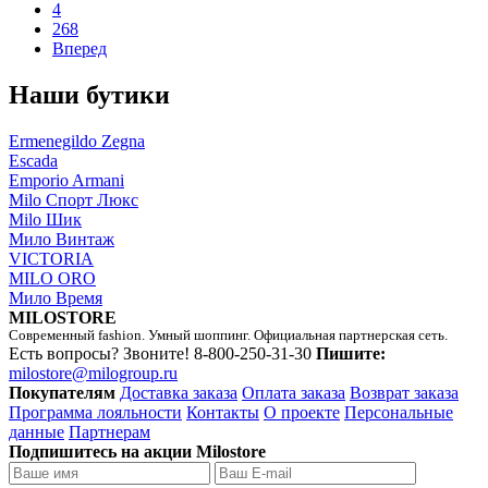
4
268
Вперед
Наши бутики
Ermenegildo Zegna
Escada
Emporio Armani
Milo Спорт Люкс
Milo Шик
Мило Винтаж
VICTORIA
MILO ORO
Мило Время
MILOSTORE
Современный fashion. Умный шоппинг. Официальная партнерская сеть.
Есть вопросы? Звоните!
8-800-250-31-30
Пишите:
milostore@milogroup.ru
Покупателям
Доставка заказа
Оплата заказа
Возврат заказа
Программа лояльности
Контакты
О проекте
Персональные
данные
Партнерам
Подпишитесь на акции Milostore