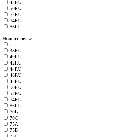
48RU
50RU
52RU
54RU
56RU
Нижнее белье
-
38RU
40RU
42RU
44RU
46RU
48RU
50RU
52RU
54RU
56RU
70B
70C
75A
75B
75C