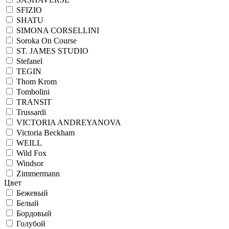
SFIZIO
SHATU
SIMONA CORSELLINI
Soroka On Course
ST. JAMES STUDIO
Stefanel
TEGIN
Thom Krom
Tombolini
TRANSIT
Trussardi
VICTORIA ANDREYANOVA
Victoria Beckham
WEILL
Wild Fox
Windsor
Zimmermann
Цвет
Бежевый
Белый
Бордовый
Голубой