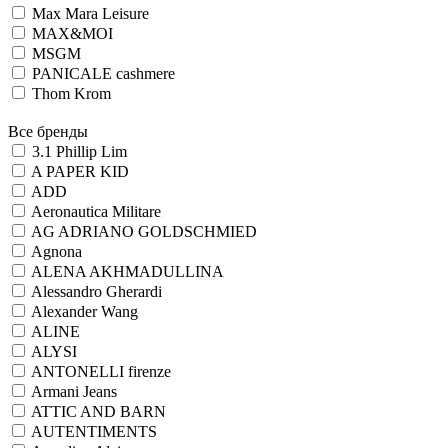
Max Mara Leisure
MAX&MOI
MSGM
PANICALE cashmere
Thom Krom
Все бренды
3.1 Phillip Lim
A PAPER KID
ADD
Aeronautica Militare
AG ADRIANO GOLDSCHMIED
Agnona
ALENA AKHMADULLINA
Alessandro Gherardi
Alexander Wang
ALINE
ALYSI
ANTONELLI firenze
Armani Jeans
ATTIC AND BARN
AUTENTIMENTS