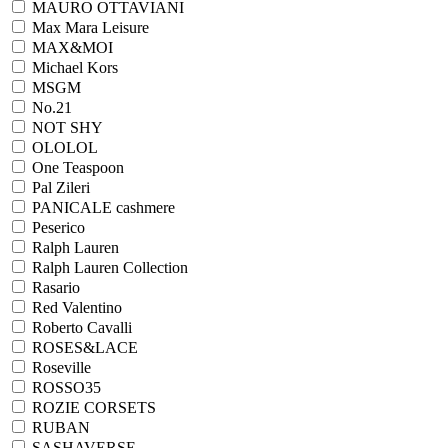
MAURO OTTAVIANI
Max Mara Leisure
MAX&MOI
Michael Kors
MSGM
No.21
NOT SHY
OLOLOL
One Teaspoon
Pal Zileri
PANICALE cashmere
Peserico
Ralph Lauren
Ralph Lаuren Collection
Rasario
Red Valentino
Roberto Cavalli
ROSES&LACE
Roseville
ROSSO35
ROZIE CORSETS
RUBAN
SASHAVERSE