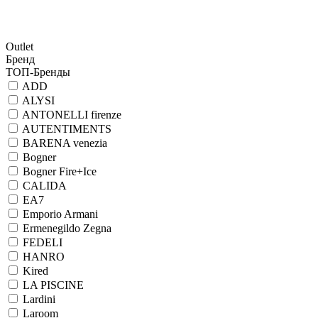
Outlet
Бренд
ТОП-Бренды
ADD
ALYSI
ANTONELLI firenze
AUTENTIMENTS
BARENA venezia
Bogner
Bogner Fire+Ice
CALIDA
EA7
Emporio Armani
Ermenegildo Zegna
FEDELI
HANRO
Kired
LA PISCINE
Lardini
Laroom