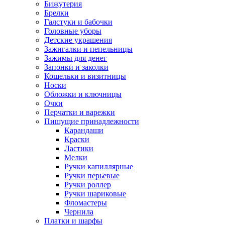
Бижутерия
Брелки
Галстуки и бабочки
Головные уборы
Детские украшения
Зажигалки и пепельницы
Зажимы для денег
Запонки и заколки
Кошельки и визитницы
Носки
Обложки и ключницы
Очки
Перчатки и варежки
Пишущие принадлежности
Карандаши
Краски
Ластики
Мелки
Ручки капиллярные
Ручки перьевые
Ручки роллер
Ручки шариковые
Фломастеры
Чернила
Платки и шарфы