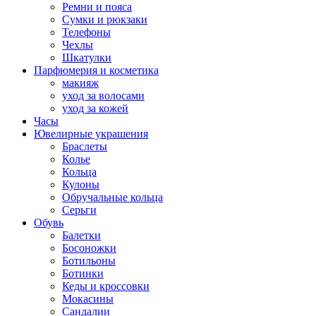
Ремни и пояса
Сумки и рюкзаки
Телефоны
Чехлы
Шкатулки
Парфюмерия и косметика
макияж
уход за волосами
уход за кожей
Часы
Ювелирные украшения
Браслеты
Колье
Кольца
Кулоны
Обручальные кольца
Серьги
Обувь
Балетки
Босоножки
Ботильоны
Ботинки
Кеды и кроссовки
Мокасины
Сандалии