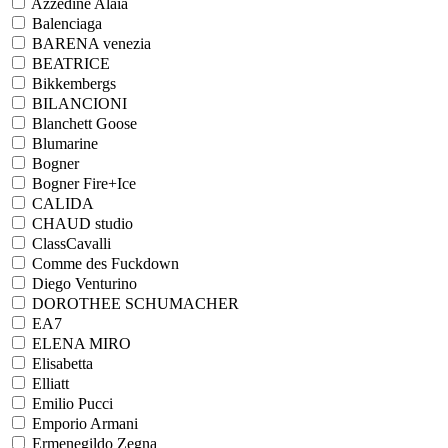
Azzedine Alaia
Balenciaga
BARENA venezia
BEATRICE
Bikkembergs
BILANCIONI
Blanchett Goose
Blumarine
Bogner
Bogner Fire+Ice
CALIDA
CHAUD studio
ClassCavalli
Comme des Fuckdown
Diego Venturino
DOROTHEE SCHUMACHER
EA7
ELENA MIRO
Elisabetta
Elliatt
Emilio Pucci
Emporio Armani
Ermenegildo Zegna