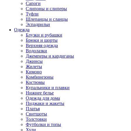
Сапоги
Слипоны и слиперы
Туфли
Шлепанцы и сланцы
Эспадрильи
Одежда
Блузки и рубашки
Брюки и шорты
Верхняя одежда
Водолазки
Джемперы и кардиганы
Джинсы
Жилеты
Кимоно
Комбинезоны
Костюмы
Купальники и плавки
Нижнее белье
Одежда для дома
Пиджаки и жакеты
Платья
Свитшоты
Толстовки
Футболки и топы
Худи