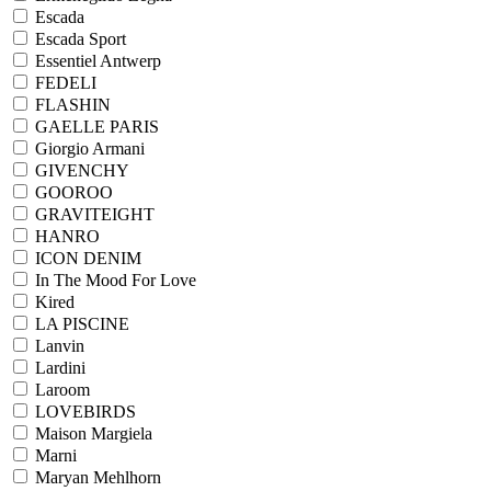
Escada
Escada Sport
Essentiel Antwerp
FEDELI
FLASHIN
GAELLE PARIS
Giorgio Armani
GIVENCHY
GOOROO
GRAVITEIGHT
HANRO
ICON DENIM
In The Mood For Love
Kired
LA PISCINE
Lanvin
Lardini
Laroom
LOVEBIRDS
Maison Margiela
Marni
Maryan Mehlhorn