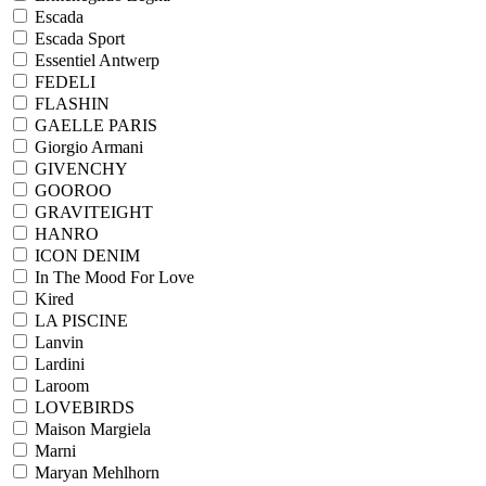
Escada
Escada Sport
Essentiel Antwerp
FEDELI
FLASHIN
GAELLE PARIS
Giorgio Armani
GIVENCHY
GOOROO
GRAVITEIGHT
HANRO
ICON DENIM
In The Mood For Love
Kired
LA PISCINE
Lanvin
Lardini
Laroom
LOVEBIRDS
Maison Margiela
Marni
Maryan Mehlhorn