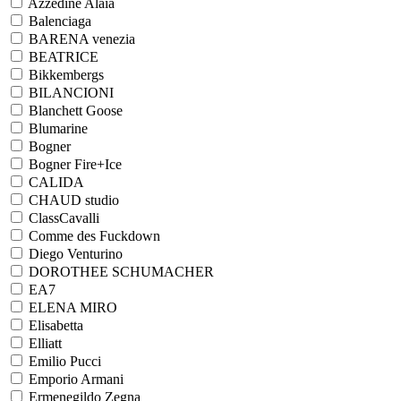
Azzedine Alaia
Balenciaga
BARENA venezia
BEATRICE
Bikkembergs
BILANCIONI
Blanchett Goose
Blumarine
Bogner
Bogner Fire+Ice
CALIDA
CHAUD studio
ClassCavalli
Comme des Fuckdown
Diego Venturino
DOROTHEE SCHUMACHER
EA7
ELENA MIRO
Elisabetta
Elliatt
Emilio Pucci
Emporio Armani
Ermenegildo Zegna