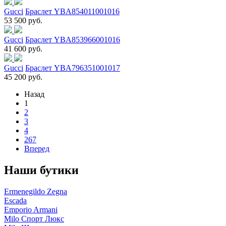
Gucci
Браслет YBA854011001016
53 500 руб.
Gucci
Браслет YBA853966001016
41 600 руб.
Gucci
Браслет YBA796351001017
45 200 руб.
Назад
1
2
3
4
267
Вперед
Наши бутики
Ermenegildo Zegna
Escada
Emporio Armani
Milo Спорт Люкс