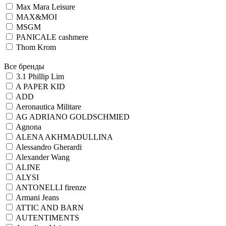
Max Mara Leisure
MAX&MOI
MSGM
PANICALE cashmere
Thom Krom
Все бренды
3.1 Phillip Lim
A PAPER KID
ADD
Aeronautica Militare
AG ADRIANO GOLDSCHMIED
Agnona
ALENA AKHMADULLINA
Alessandro Gherardi
Alexander Wang
ALINE
ALYSI
ANTONELLI firenze
Armani Jeans
ATTIC AND BARN
AUTENTIMENTS