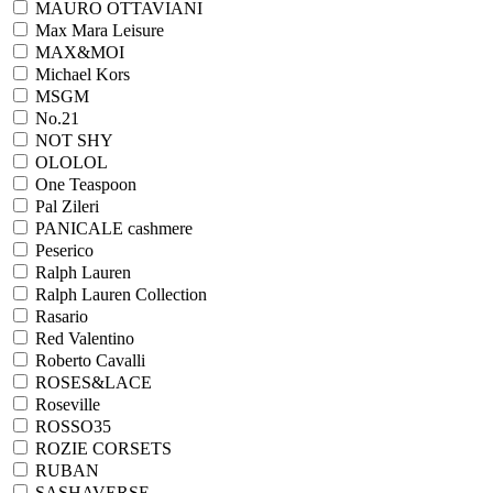
MAURO OTTAVIANI
Max Mara Leisure
MAX&MOI
Michael Kors
MSGM
No.21
NOT SHY
OLOLOL
One Teaspoon
Pal Zileri
PANICALE cashmere
Peserico
Ralph Lauren
Ralph Lаuren Collection
Rasario
Red Valentino
Roberto Cavalli
ROSES&LACE
Roseville
ROSSO35
ROZIE CORSETS
RUBAN
SASHAVERSE