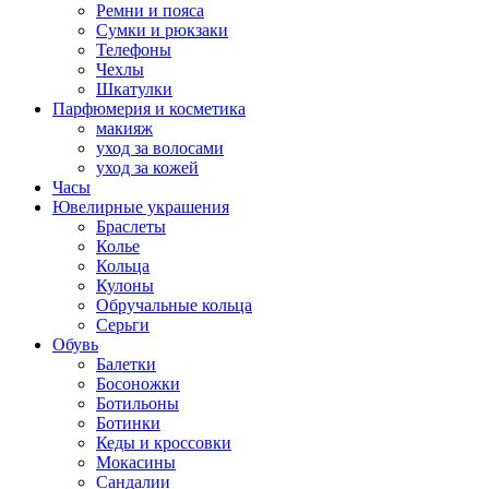
Ремни и пояса
Сумки и рюкзаки
Телефоны
Чехлы
Шкатулки
Парфюмерия и косметика
макияж
уход за волосами
уход за кожей
Часы
Ювелирные украшения
Браслеты
Колье
Кольца
Кулоны
Обручальные кольца
Серьги
Обувь
Балетки
Босоножки
Ботильоны
Ботинки
Кеды и кроссовки
Мокасины
Сандалии