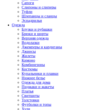
Сапоги
Слипоны и слиперы
Туфли
Шлепанцы и сланцы
Эспадрильи
Одежда
Блузки и рубашки
Брюки и шорты
Верхняя одежда
Водолазки
Джемперы и кардиганы
Джинсы
Жилеты
Кимоно
Комбинезоны
Костюмы
Купальники и плавки
Нижнее белье
Одежда для дома
Пиджаки и жакеты
Платья
Свитшоты
Толстовки
Футболки и топы
Худи