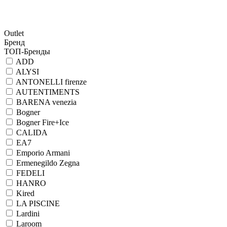
Outlet
Бренд
ТОП-Бренды
ADD
ALYSI
ANTONELLI firenze
AUTENTIMENTS
BARENA venezia
Bogner
Bogner Fire+Ice
CALIDA
EA7
Emporio Armani
Ermenegildo Zegna
FEDELI
HANRO
Kired
LA PISCINE
Lardini
Laroom