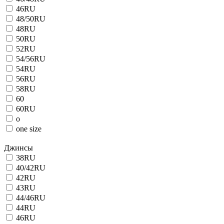
46RU
48/50RU
48RU
50RU
52RU
54/56RU
54RU
56RU
58RU
60
60RU
o
one size
Джинсы
38RU
40/42RU
42RU
43RU
44/46RU
44RU
46RU