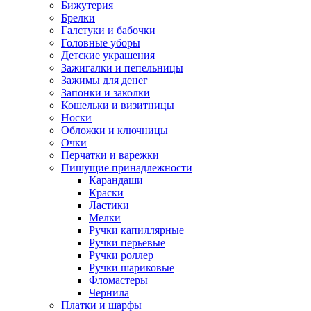
Бижутерия
Брелки
Галстуки и бабочки
Головные уборы
Детские украшения
Зажигалки и пепельницы
Зажимы для денег
Запонки и заколки
Кошельки и визитницы
Носки
Обложки и ключницы
Очки
Перчатки и варежки
Пишущие принадлежности
Карандаши
Краски
Ластики
Мелки
Ручки капиллярные
Ручки перьевые
Ручки роллер
Ручки шариковые
Фломастеры
Чернила
Платки и шарфы