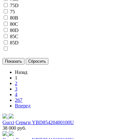
75D
75
80B
80C
80D
85C
85D
Назад
1
2
3
4
267
Вперед
Gucci
Серьги YBD85420400100U
38 000 руб.