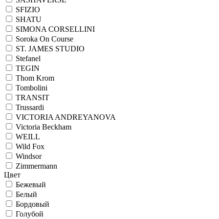
SFIZIO
SHATU
SIMONA CORSELLINI
Soroka On Course
ST. JAMES STUDIO
Stefanel
TEGIN
Thom Krom
Tombolini
TRANSIT
Trussardi
VICTORIA ANDREYANOVA
Victoria Beckham
WEILL
Wild Fox
Windsor
Zimmermann
Цвет
Бежевый
Белый
Бордовый
Голубой