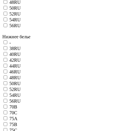
48RU
50RU
52RU
54RU
56RU
Нижнее белье
-
38RU
40RU
42RU
44RU
46RU
48RU
50RU
52RU
54RU
56RU
70B
70C
75A
75B
75C