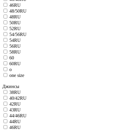
46RU
48/50RU
48RU
50RU
52RU
54/56RU
54RU
56RU
58RU
60
60RU
o
one size
Джинсы
38RU
40/42RU
42RU
43RU
44/46RU
44RU
46RU