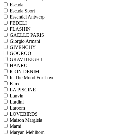
Escada
Escada Sport
Essentiel Antwerp
FEDELI
FLASHIN
GAELLE PARIS
Giorgio Armani
GIVENCHY
GOOROO
GRAVITEIGHT
HANRO
ICON DENIM
In The Mood For Love
Kired
LA PISCINE
Lanvin
Lardini
Laroom
LOVEBIRDS
Maison Margiela
Marni
Maryan Mehlhorn