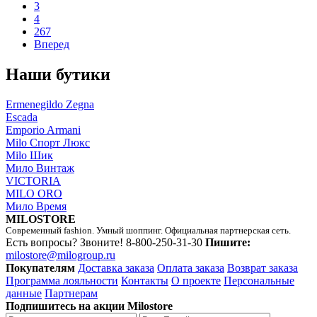
3
4
267
Вперед
Наши бутики
Ermenegildo Zegna
Escada
Emporio Armani
Milo Спорт Люкс
Milo Шик
Мило Винтаж
VICTORIA
MILO ORO
Мило Время
MILOSTORE
Современный fashion. Умный шоппинг. Официальная партнерская сеть.
Есть вопросы? Звоните!
8-800-250-31-30
Пишите:
milostore@milogroup.ru
Покупателям
Доставка заказа
Оплата заказа
Возврат заказа
Программа лояльности
Контакты
О проекте
Персональные
данные
Партнерам
Подпишитесь на акции Milostore