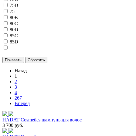
75D
75
80B
80C
80D
85C
85D
Назад
1
2
3
4
267
Вперед
HADAT Cosmetics
шампунь для волос
3 700 руб.