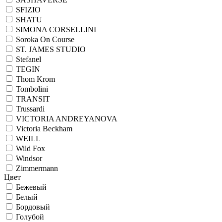
SFIZIO
SHATU
SIMONA CORSELLINI
Soroka On Course
ST. JAMES STUDIO
Stefanel
TEGIN
Thom Krom
Tombolini
TRANSIT
Trussardi
VICTORIA ANDREYANOVA
Victoria Beckham
WEILL
Wild Fox
Windsor
Zimmermann
Цвет
Бежевый
Белый
Бордовый
Голубой