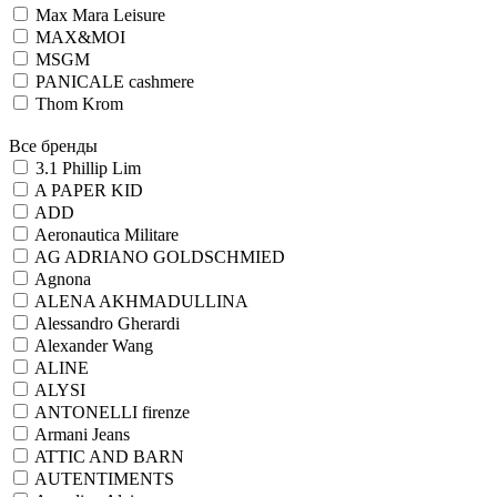
Max Mara Leisure
MAX&MOI
MSGM
PANICALE cashmere
Thom Krom
Все бренды
3.1 Phillip Lim
A PAPER KID
ADD
Aeronautica Militare
AG ADRIANO GOLDSCHMIED
Agnona
ALENA AKHMADULLINA
Alessandro Gherardi
Alexander Wang
ALINE
ALYSI
ANTONELLI firenze
Armani Jeans
ATTIC AND BARN
AUTENTIMENTS