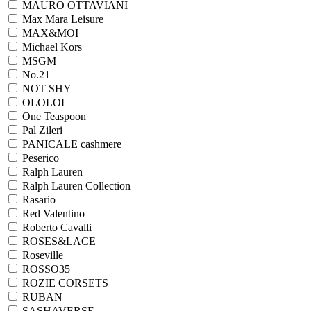
MAURO OTTAVIANI
Max Mara Leisure
MAX&MOI
Michael Kors
MSGM
No.21
NOT SHY
OLOLOL
One Teaspoon
Pal Zileri
PANICALE cashmere
Peserico
Ralph Lauren
Ralph Lаuren Collection
Rasario
Red Valentino
Roberto Cavalli
ROSES&LACE
Roseville
ROSSO35
ROZIE CORSETS
RUBAN
SASHAVERSE