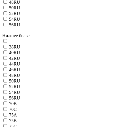
48RU
50RU
52RU
54RU
56RU
Нижнее белье
-
38RU
40RU
42RU
44RU
46RU
48RU
50RU
52RU
54RU
56RU
70B
70C
75A
75B
75C