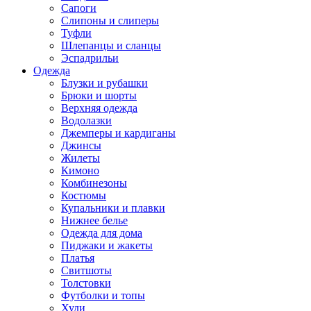
Сапоги
Слипоны и слиперы
Туфли
Шлепанцы и сланцы
Эспадрильи
Одежда
Блузки и рубашки
Брюки и шорты
Верхняя одежда
Водолазки
Джемперы и кардиганы
Джинсы
Жилеты
Кимоно
Комбинезоны
Костюмы
Купальники и плавки
Нижнее белье
Одежда для дома
Пиджаки и жакеты
Платья
Свитшоты
Толстовки
Футболки и топы
Худи