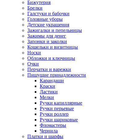
Бижутерия
Брелки
Галстуки и бабочки
Головные уборы
Детские украшения
Зажигалки и пепельницы
Зажимы для денег
Запонки и заколки
Кошельки и визитницы
Носки
Обложки и ключницы
Очки
Перчатки и варежки
Пишущие принадлежности
Карандаши
Краски
Ластики
Мелки
Ручки капиллярные
Ручки перьевые
Ручки роллер
Ручки шариковые
Фломастеры
Чернила
Платки и шарфы