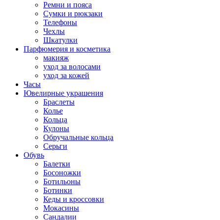
Ремни и пояса
Сумки и рюкзаки
Телефоны
Чехлы
Шкатулки
Парфюмерия и косметика
макияж
уход за волосами
уход за кожей
Часы
Ювелирные украшения
Браслеты
Колье
Кольца
Кулоны
Обручальные кольца
Серьги
Обувь
Балетки
Босоножки
Ботильоны
Ботинки
Кеды и кроссовки
Мокасины
Сандалии