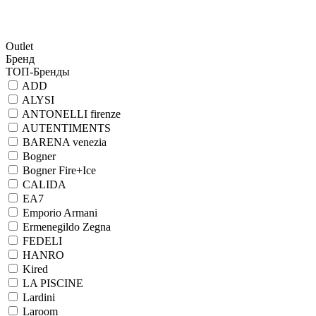
Outlet
Бренд
ТОП-Бренды
ADD
ALYSI
ANTONELLI firenze
AUTENTIMENTS
BARENA venezia
Bogner
Bogner Fire+Ice
CALIDA
EA7
Emporio Armani
Ermenegildo Zegna
FEDELI
HANRO
Kired
LA PISCINE
Lardini
Laroom