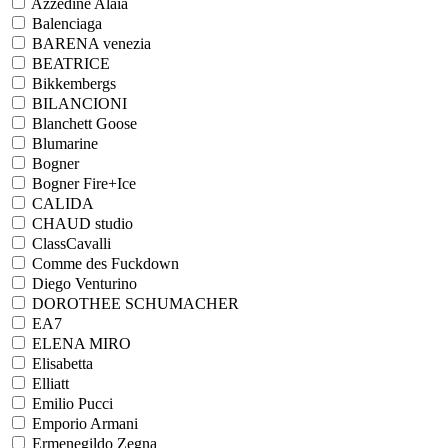
Azzedine Alaia
Balenciaga
BARENA venezia
BEATRICE
Bikkembergs
BILANCIONI
Blanchett Goose
Blumarine
Bogner
Bogner Fire+Ice
CALIDA
CHAUD studio
ClassCavalli
Comme des Fuckdown
Diego Venturino
DOROTHEE SCHUMACHER
EA7
ELENA MIRO
Elisabetta
Elliatt
Emilio Pucci
Emporio Armani
Ermenegildo Zegna