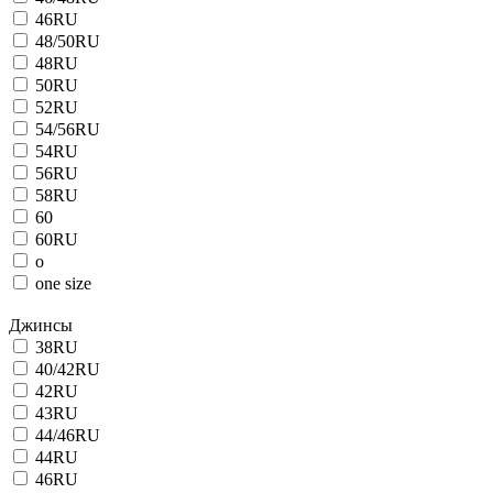
46RU
48/50RU
48RU
50RU
52RU
54/56RU
54RU
56RU
58RU
60
60RU
o
one size
Джинсы
38RU
40/42RU
42RU
43RU
44/46RU
44RU
46RU