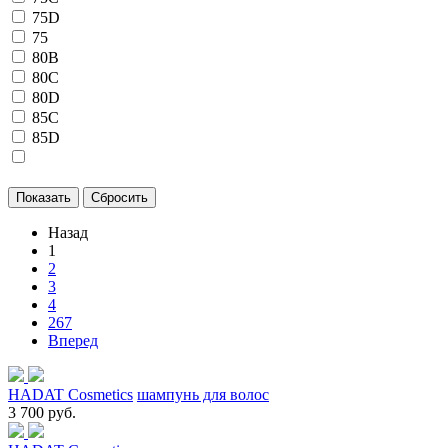
75D
75
80B
80C
80D
85C
85D
Назад
1
2
3
4
267
Вперед
HADAT Cosmetics
шампунь для волос
3 700 руб.