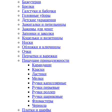
Бижутерия
Брелки
Галстуки и бабочки
Головные уборы
Детские украшения
Зажигалки и пепельницы
Зажимы для денег
Запонки и заколки
Кошельки и визитницы
Носки
Обложки и ключницы
Очки
Перчатки и варежки
Пишущие принадлежности
Карандаши
Краски
Ластики
Мелки
Ручки капиллярные
Ручки перьевые
Ручки роллер
Ручки шариковые
Фломастеры
Чернила
Платки и шарфы