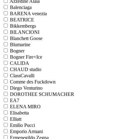
Azzedine Alaia
Balenciaga
BARENA venezia
BEATRICE
Bikkembergs
BILANCIONI
Blanchett Goose
Blumarine
Bogner
Bogner Fire+Ice
CALIDA
CHAUD studio
ClassCavalli
Comme des Fuckdown
Diego Venturino
DOROTHEE SCHUMACHER
EA7
ELENA MIRO
Elisabetta
Elliatt
Emilio Pucci
Emporio Armani
Ermenegildo Zegna