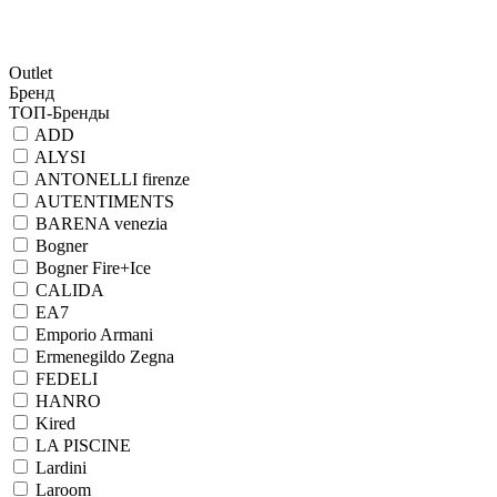
Outlet
Бренд
ТОП-Бренды
ADD
ALYSI
ANTONELLI firenze
AUTENTIMENTS
BARENA venezia
Bogner
Bogner Fire+Ice
CALIDA
EA7
Emporio Armani
Ermenegildo Zegna
FEDELI
HANRO
Kired
LA PISCINE
Lardini
Laroom