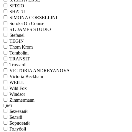
SFIZIO
SHATU
SIMONA CORSELLINI
Soroka On Course
ST. JAMES STUDIO
Stefanel
TEGIN
Thom Krom
Tombolini
TRANSIT
Trussardi
VICTORIA ANDREYANOVA
Victoria Beckham
WEILL
Wild Fox
Windsor
Zimmermann
Цвет
Бежевый
Белый
Бордовый
Голубой