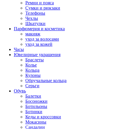
Ремни и пояса
Сумки и рюкзаки
Телефоны
Чехлы
Шкатулки
Парфюмерия и косметика
макияж
уход за волосами
уход за кожей
Часы
Ювелирные украшения
Браслеты
Колье
Кольца
Кулоны
Обручальные кольца
Серьги
Обувь
Балетки
Босоножки
Ботильоны
Ботинки
Кеды и кроссовки
Мокасины
Сандалии