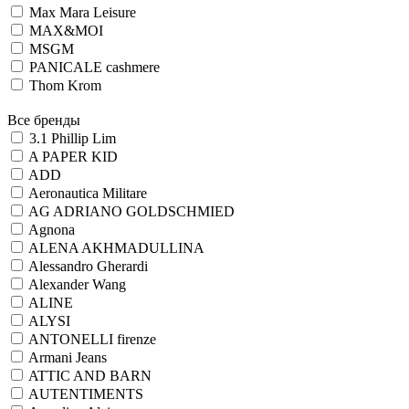
Max Mara Leisure
MAX&MOI
MSGM
PANICALE cashmere
Thom Krom
Все бренды
3.1 Phillip Lim
A PAPER KID
ADD
Aeronautica Militare
AG ADRIANO GOLDSCHMIED
Agnona
ALENA AKHMADULLINA
Alessandro Gherardi
Alexander Wang
ALINE
ALYSI
ANTONELLI firenze
Armani Jeans
ATTIC AND BARN
AUTENTIMENTS