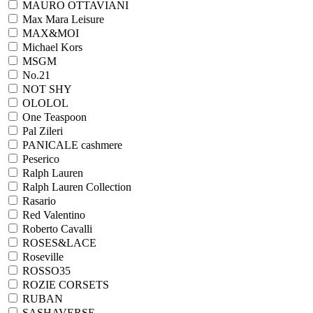
MAURO OTTAVIANI
Max Mara Leisure
MAX&MOI
Michael Kors
MSGM
No.21
NOT SHY
OLOLOL
One Teaspoon
Pal Zileri
PANICALE cashmere
Peserico
Ralph Lauren
Ralph Lаuren Collection
Rasario
Red Valentino
Roberto Cavalli
ROSES&LACE
Roseville
ROSSO35
ROZIE CORSETS
RUBAN
SASHAVERSE