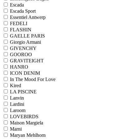
Escada
Escada Sport
Essentiel Antwerp
FEDELI
FLASHIN
GAELLE PARIS
Giorgio Armani
GIVENCHY
GOOROO
GRAVITEIGHT
HANRO
ICON DENIM
In The Mood For Love
Kired
LA PISCINE
Lanvin
Lardini
Laroom
LOVEBIRDS
Maison Margiela
Marni
Maryan Mehlhorn