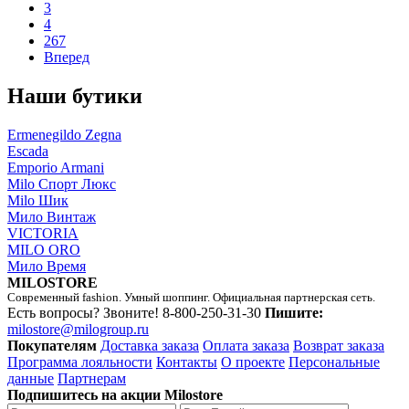
3
4
267
Вперед
Наши бутики
Ermenegildo Zegna
Escada
Emporio Armani
Milo Спорт Люкс
Milo Шик
Мило Винтаж
VICTORIA
MILO ORO
Мило Время
MILOSTORE
Современный fashion. Умный шоппинг. Официальная партнерская сеть.
Есть вопросы? Звоните!
8-800-250-31-30
Пишите:
milostore@milogroup.ru
Покупателям
Доставка заказа
Оплата заказа
Возврат заказа
Программа лояльности
Контакты
О проекте
Персональные
данные
Партнерам
Подпишитесь на акции Milostore