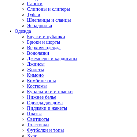
Сапоги
Слипоны и слиперы
Туфли
Шлепанцы и сланцы
Эспадрильи
Одежда
Блузки и рубашки
Брюки и шорты
Верхняя одежда
Водолазки
Джемперы и кардиганы
Джинсы
Жилеты
Кимоно
Комбинезоны
Костюмы
Купальники и плавки
Нижнее белье
Одежда для дома
Пиджаки и жакеты
Платья
Свитшоты
Толстовки
Футболки и топы
Худи