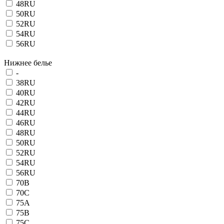
48RU
50RU
52RU
54RU
56RU
Нижнее белье
-
38RU
40RU
42RU
44RU
46RU
48RU
50RU
52RU
54RU
56RU
70B
70C
75A
75B
75C