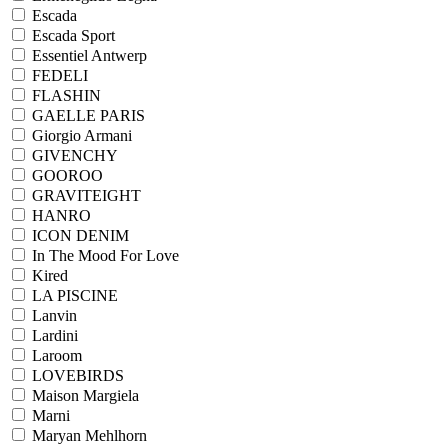
Escada
Escada Sport
Essentiel Antwerp
FEDELI
FLASHIN
GAELLE PARIS
Giorgio Armani
GIVENCHY
GOOROO
GRAVITEIGHT
HANRO
ICON DENIM
In The Mood For Love
Kired
LA PISCINE
Lanvin
Lardini
Laroom
LOVEBIRDS
Maison Margiela
Marni
Maryan Mehlhorn