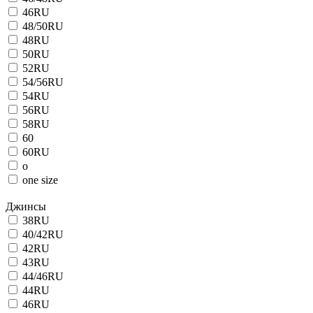
46RU
48/50RU
48RU
50RU
52RU
54/56RU
54RU
56RU
58RU
60
60RU
o
one size
Джинсы
38RU
40/42RU
42RU
43RU
44/46RU
44RU
46RU