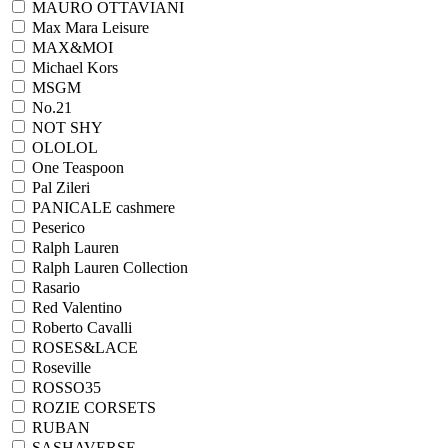
MAURO OTTAVIANI
Max Mara Leisure
MAX&MOI
Michael Kors
MSGM
No.21
NOT SHY
OLOLOL
One Teaspoon
Pal Zileri
PANICALE cashmere
Peserico
Ralph Lauren
Ralph Lаuren Collection
Rasario
Red Valentino
Roberto Cavalli
ROSES&LACE
Roseville
ROSSO35
ROZIE CORSETS
RUBAN
SASHAVERSE