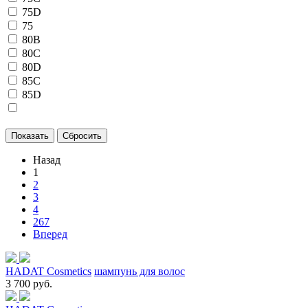
75D
75
80B
80C
80D
85C
85D
Назад
1
2
3
4
267
Вперед
HADAT Cosmetics
шампунь для волос
3 700 руб.