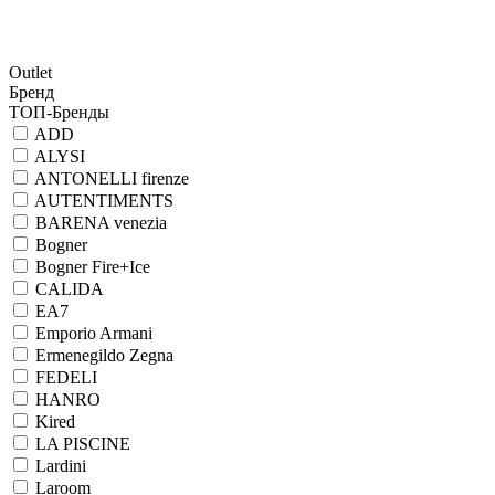
Outlet
Бренд
ТОП-Бренды
ADD
ALYSI
ANTONELLI firenze
AUTENTIMENTS
BARENA venezia
Bogner
Bogner Fire+Ice
CALIDA
EA7
Emporio Armani
Ermenegildo Zegna
FEDELI
HANRO
Kired
LA PISCINE
Lardini
Laroom