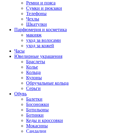
Ремни и пояса
Сумки и рюкзаки
Телефоны
Чехлы
Шкатулки
Парфюмерия и косметика
макияж
уход за волосами
уход за кожей
Часы
Ювелирные украшения
Браслеты
Колье
Кольца
Кулоны
Обручальные кольца
Серьги
Обувь
Балетки
Босоножки
Ботильоны
Ботинки
Кеды и кроссовки
Мокасины
Сандалии