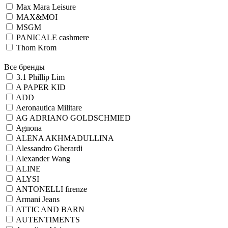
Max Mara Leisure
MAX&MOI
MSGM
PANICALE cashmere
Thom Krom
Все бренды
3.1 Phillip Lim
A PAPER KID
ADD
Aeronautica Militare
AG ADRIANO GOLDSCHMIED
Agnona
ALENA AKHMADULLINA
Alessandro Gherardi
Alexander Wang
ALINE
ALYSI
ANTONELLI firenze
Armani Jeans
ATTIC AND BARN
AUTENTIMENTS