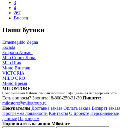
3
4
267
Вперед
Наши бутики
Ermenegildo Zegna
Escada
Emporio Armani
Milo Спорт Люкс
Milo Шик
Мило Винтаж
VICTORIA
MILO ORO
Мило Время
MILOSTORE
Современный fashion. Умный шоппинг. Официальная партнерская сеть.
Есть вопросы? Звоните!
8-800-250-31-30
Пишите:
milostore@milogroup.ru
Покупателям
Доставка заказа
Оплата заказа
Возврат заказа
Программа лояльности
Контакты
О проекте
Персональные
данные
Партнерам
Подпишитесь на акции Milostore