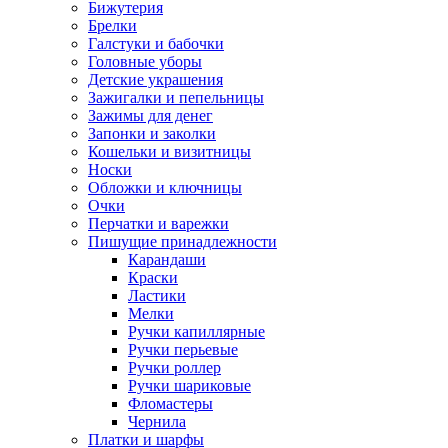
Бижутерия
Брелки
Галстуки и бабочки
Головные уборы
Детские украшения
Зажигалки и пепельницы
Зажимы для денег
Запонки и заколки
Кошельки и визитницы
Носки
Обложки и ключницы
Очки
Перчатки и варежки
Пишущие принадлежности
Карандаши
Краски
Ластики
Мелки
Ручки капиллярные
Ручки перьевые
Ручки роллер
Ручки шариковые
Фломастеры
Чернила
Платки и шарфы