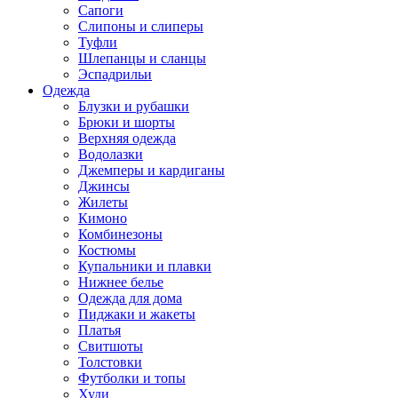
Сапоги
Слипоны и слиперы
Туфли
Шлепанцы и сланцы
Эспадрильи
Одежда
Блузки и рубашки
Брюки и шорты
Верхняя одежда
Водолазки
Джемперы и кардиганы
Джинсы
Жилеты
Кимоно
Комбинезоны
Костюмы
Купальники и плавки
Нижнее белье
Одежда для дома
Пиджаки и жакеты
Платья
Свитшоты
Толстовки
Футболки и топы
Худи