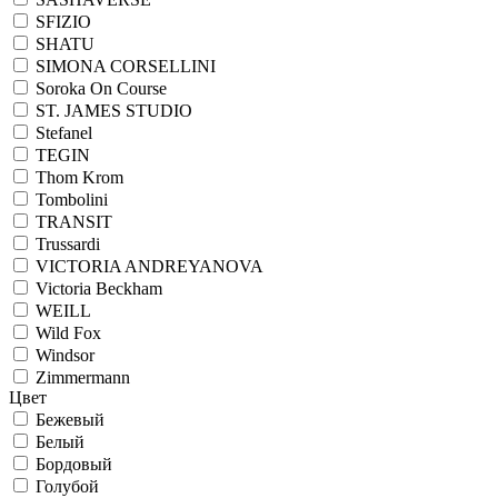
SFIZIO
SHATU
SIMONA CORSELLINI
Soroka On Course
ST. JAMES STUDIO
Stefanel
TEGIN
Thom Krom
Tombolini
TRANSIT
Trussardi
VICTORIA ANDREYANOVA
Victoria Beckham
WEILL
Wild Fox
Windsor
Zimmermann
Цвет
Бежевый
Белый
Бордовый
Голубой