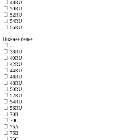
48RU
50RU
52RU
54RU
56RU
Нижнее белье
-
38RU
40RU
42RU
44RU
46RU
48RU
50RU
52RU
54RU
56RU
70B
70C
75A
75B
75C