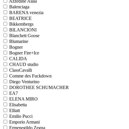
Azzedine Alaia
Balenciaga
BARENA venezia
BEATRICE
Bikkembergs
BILANCIONI
Blanchett Goose
Blumarine
Bogner
Bogner Fire+Ice
CALIDA
CHAUD studio
ClassCavalli
Comme des Fuckdown
Diego Venturino
DOROTHEE SCHUMACHER
EA7
ELENA MIRO
Elisabetta
Elliatt
Emilio Pucci
Emporio Armani
Ermenegildo Zegna