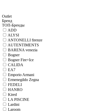
Outlet
Бренд
ТОП-Бренды
ADD
ALYSI
ANTONELLI firenze
AUTENTIMENTS
BARENA venezia
Bogner
Bogner Fire+Ice
CALIDA
EA7
Emporio Armani
Ermenegildo Zegna
FEDELI
HANRO
Kired
LA PISCINE
Lardini
Laroom