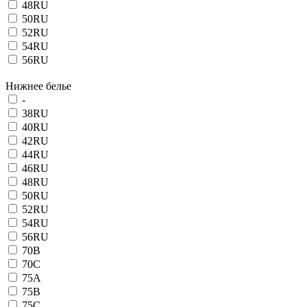
48RU
50RU
52RU
54RU
56RU
Нижнее белье
-
38RU
40RU
42RU
44RU
46RU
48RU
50RU
52RU
54RU
56RU
70B
70C
75A
75B
75C