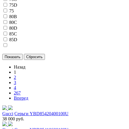
75D
75
80B
80C
80D
85C
85D
Назад
1
2
3
4
267
Вперед
Gucci
Серьги YBD85420400100U
38 000 руб.