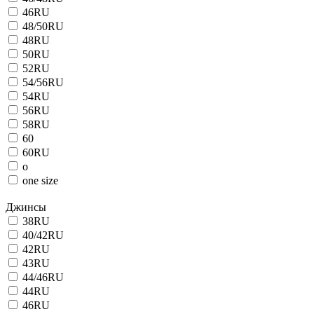
46RU
48/50RU
48RU
50RU
52RU
54/56RU
54RU
56RU
58RU
60
60RU
o
one size
Джинсы
38RU
40/42RU
42RU
43RU
44/46RU
44RU
46RU