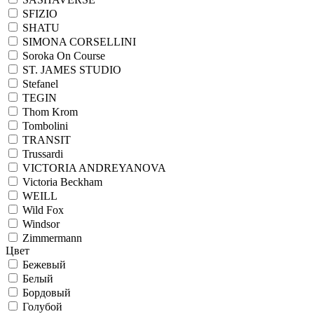
SFIZIO
SHATU
SIMONA CORSELLINI
Soroka On Course
ST. JAMES STUDIO
Stefanel
TEGIN
Thom Krom
Tombolini
TRANSIT
Trussardi
VICTORIA ANDREYANOVA
Victoria Beckham
WEILL
Wild Fox
Windsor
Zimmermann
Цвет
Бежевый
Белый
Бордовый
Голубой