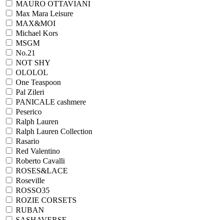
MAURO OTTAVIANI
Max Mara Leisure
MAX&MOI
Michael Kors
MSGM
No.21
NOT SHY
OLOLOL
One Teaspoon
Pal Zileri
PANICALE cashmere
Peserico
Ralph Lauren
Ralph Lаuren Collection
Rasario
Red Valentino
Roberto Cavalli
ROSES&LACE
Roseville
ROSSO35
ROZIE CORSETS
RUBAN
SASHAVERSE