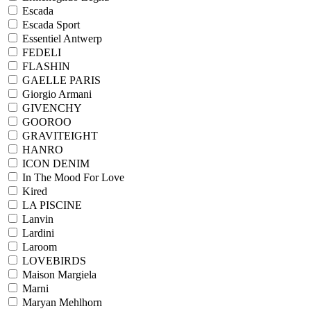
Escada
Escada Sport
Essentiel Antwerp
FEDELI
FLASHIN
GAELLE PARIS
Giorgio Armani
GIVENCHY
GOOROO
GRAVITEIGHT
HANRO
ICON DENIM
In The Mood For Love
Kired
LA PISCINE
Lanvin
Lardini
Laroom
LOVEBIRDS
Maison Margiela
Marni
Maryan Mehlhorn