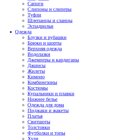
Сапоги
Слипоны и слиперы
Туфли
Шлепанцы и сланцы
Эспадрильи
Одежда
Блузки и рубашки
Брюки и шорты
Верхняя одежда
Водолазки
Джемперы и кардиганы
Джинсы
Жилеты
Кимоно
Комбинезоны
Костюмы
Купальники и плавки
Нижнее белье
Одежда для дома
Пиджаки и жакеты
Платья
Свитшоты
Толстовки
Футболки и топы
Худи