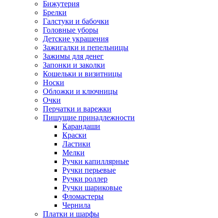
Бижутерия
Брелки
Галстуки и бабочки
Головные уборы
Детские украшения
Зажигалки и пепельницы
Зажимы для денег
Запонки и заколки
Кошельки и визитницы
Носки
Обложки и ключницы
Очки
Перчатки и варежки
Пишущие принадлежности
Карандаши
Краски
Ластики
Мелки
Ручки капиллярные
Ручки перьевые
Ручки роллер
Ручки шариковые
Фломастеры
Чернила
Платки и шарфы