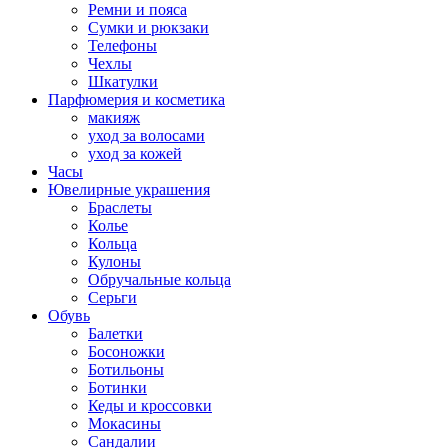
Ремни и пояса
Сумки и рюкзаки
Телефоны
Чехлы
Шкатулки
Парфюмерия и косметика
макияж
уход за волосами
уход за кожей
Часы
Ювелирные украшения
Браслеты
Колье
Кольца
Кулоны
Обручальные кольца
Серьги
Обувь
Балетки
Босоножки
Ботильоны
Ботинки
Кеды и кроссовки
Мокасины
Сандалии