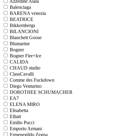
Azzedine Alaia
Balenciaga
BARENA venezia
BEATRICE
Bikkembergs
BILANCIONI
Blanchett Goose
Blumarine
Bogner
Bogner Fire+Ice
CALIDA
CHAUD studio
ClassCavalli
Comme des Fuckdown
Diego Venturino
DOROTHEE SCHUMACHER
EA7
ELENA MIRO
Elisabetta
Elliatt
Emilio Pucci
Emporio Armani
Ermenegildo Zegna