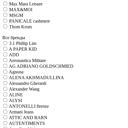
Max Mara Leisure
MAX&MOI
MSGM
PANICALE cashmere
Thom Krom
Все бренды
3.1 Phillip Lim
A PAPER KID
ADD
Aeronautica Militare
AG ADRIANO GOLDSCHMIED
Agnona
ALENA AKHMADULLINA
Alessandro Gherardi
Alexander Wang
ALINE
ALYSI
ANTONELLI firenze
Armani Jeans
ATTIC AND BARN
AUTENTIMENTS