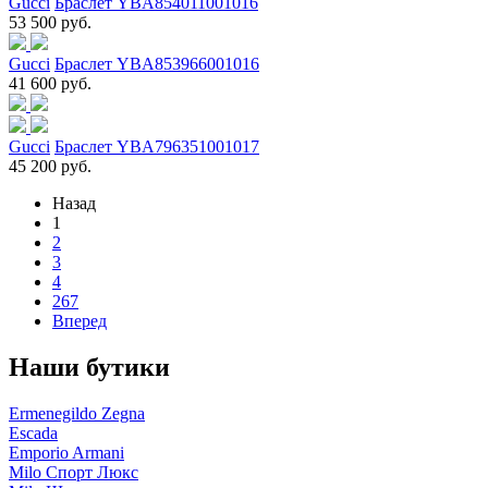
Gucci
Браслет YBA854011001016
53 500 руб.
Gucci
Браслет YBA853966001016
41 600 руб.
Gucci
Браслет YBA796351001017
45 200 руб.
Назад
1
2
3
4
267
Вперед
Наши бутики
Ermenegildo Zegna
Escada
Emporio Armani
Milo Спорт Люкс