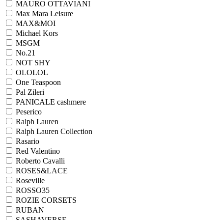
MAURO OTTAVIANI
Max Mara Leisure
MAX&MOI
Michael Kors
MSGM
No.21
NOT SHY
OLOLOL
One Teaspoon
Pal Zileri
PANICALE cashmere
Peserico
Ralph Lauren
Ralph Lаuren Collection
Rasario
Red Valentino
Roberto Cavalli
ROSES&LACE
Roseville
ROSSO35
ROZIE CORSETS
RUBAN
SASHAVERSE