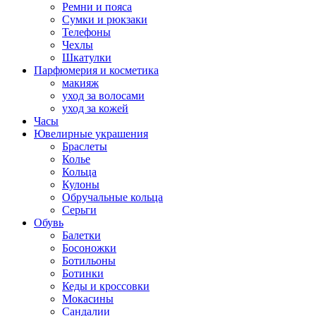
Ремни и пояса
Сумки и рюкзаки
Телефоны
Чехлы
Шкатулки
Парфюмерия и косметика
макияж
уход за волосами
уход за кожей
Часы
Ювелирные украшения
Браслеты
Колье
Кольца
Кулоны
Обручальные кольца
Серьги
Обувь
Балетки
Босоножки
Ботильоны
Ботинки
Кеды и кроссовки
Мокасины
Сандалии