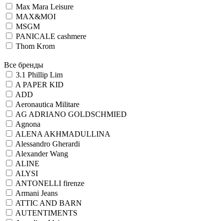
Max Mara Leisure
MAX&MOI
MSGM
PANICALE cashmere
Thom Krom
Все бренды
3.1 Phillip Lim
A PAPER KID
ADD
Aeronautica Militare
AG ADRIANO GOLDSCHMIED
Agnona
ALENA AKHMADULLINA
Alessandro Gherardi
Alexander Wang
ALINE
ALYSI
ANTONELLI firenze
Armani Jeans
ATTIC AND BARN
AUTENTIMENTS