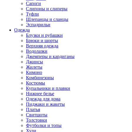
Сапоги
Слипоны и слиперы
Туфли
Шлепанцы и сланцы
Эспадрильи
Одежда
Блузки и рубашки
Брюки и шорты
Верхняя одежда
Водолазки
Джемперы и кардиганы
Джинсы
Жилеты
Кимоно
Комбинезоны
Костюмы
Купальники и плавки
Нижнее белье
Одежда для дома
Пиджаки и жакеты
Платья
Свитшоты
Толстовки
Футболки и топы
Худи