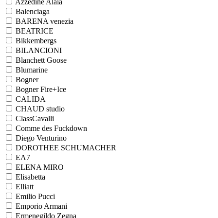
Azzedine Alaia
Balenciaga
BARENA venezia
BEATRICE
Bikkembergs
BILANCIONI
Blanchett Goose
Blumarine
Bogner
Bogner Fire+Ice
CALIDA
CHAUD studio
ClassCavalli
Comme des Fuckdown
Diego Venturino
DOROTHEE SCHUMACHER
EA7
ELENA MIRO
Elisabetta
Elliatt
Emilio Pucci
Emporio Armani
Ermenegildo Zegna