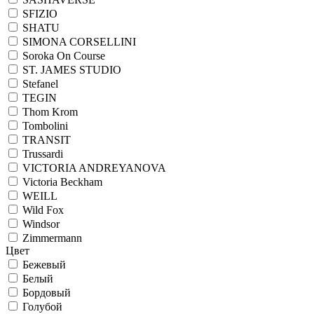
SFIZIO
SHATU
SIMONA CORSELLINI
Soroka On Course
ST. JAMES STUDIO
Stefanel
TEGIN
Thom Krom
Tombolini
TRANSIT
Trussardi
VICTORIA ANDREYANOVA
Victoria Beckham
WEILL
Wild Fox
Windsor
Zimmermann
Цвет
Бежевый
Белый
Бордовый
Голубой