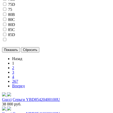
75D
75
80B
80C
80D
85C
85D
Назад
1
2
3
4
267
Вперед
Gucci
Серьги YBD85420400100U
38 000 руб.