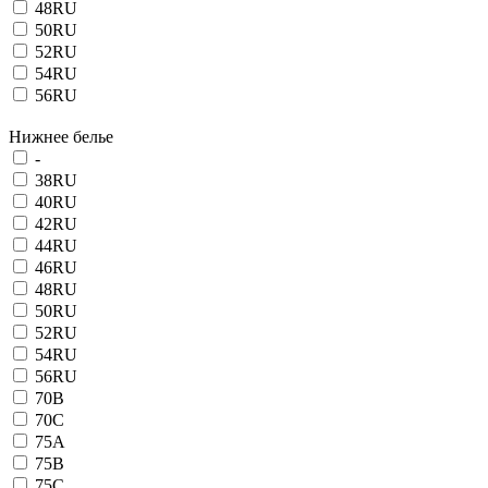
48RU
50RU
52RU
54RU
56RU
Нижнее белье
-
38RU
40RU
42RU
44RU
46RU
48RU
50RU
52RU
54RU
56RU
70B
70C
75A
75B
75C