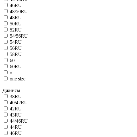
46RU
48/50RU
48RU
50RU
52RU
54/56RU
54RU
56RU
58RU
60
60RU
o
one size
Джинсы
38RU
40/42RU
42RU
43RU
44/46RU
44RU
46RU