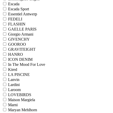
Escada
Escada Sport
Essentiel Antwerp
FEDELI
FLASHIN
GAELLE PARIS
Giorgio Armani
GIVENCHY
GOOROO
GRAVITEIGHT
HANRO
ICON DENIM
In The Mood For Love
Kired
LA PISCINE
Lanvin
Lardini
Laroom
LOVEBIRDS
Maison Margiela
Marni
Maryan Mehlhorn