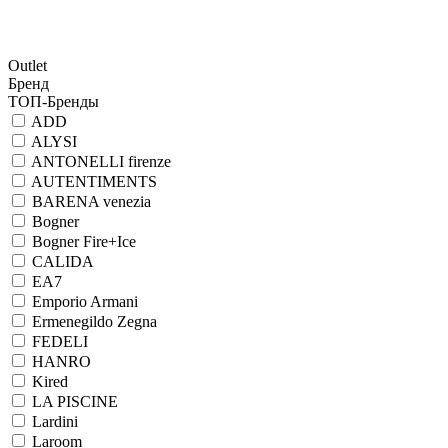
Outlet
Бренд
ТОП-Бренды
ADD
ALYSI
ANTONELLI firenze
AUTENTIMENTS
BARENA venezia
Bogner
Bogner Fire+Ice
CALIDA
EA7
Emporio Armani
Ermenegildo Zegna
FEDELI
HANRO
Kired
LA PISCINE
Lardini
Laroom