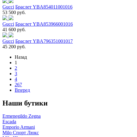
Gucci
Браслет YBA854011001016
53 500 руб.
Gucci
Браслет YBA853966001016
41 600 руб.
Gucci
Браслет YBA796351001017
45 200 руб.
Назад
1
2
3
4
267
Вперед
Наши бутики
Ermenegildo Zegna
Escada
Emporio Armani
Milo Спорт Люкс