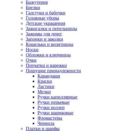
Бижутерия
Брелки
Галстуки и бабочки
Головные уборы
Детские украшения
Зажигалки и пепельницы
Зажимы для денег
Запонки и заколки
Кошельки и визитницы
Носки
Обложки и ключницы
Очки
Перчатки и варежки
Пишущие принадлежности
Карандаши
Краски
Ластики
Мелки
Ручки капиллярные
Ручки перьевые
Ручки роллер
Ручки шариковые
Фломастеры
Чернила
Платки и шарфы