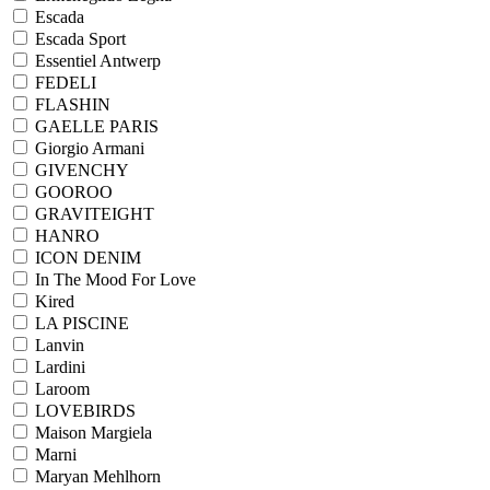
Escada
Escada Sport
Essentiel Antwerp
FEDELI
FLASHIN
GAELLE PARIS
Giorgio Armani
GIVENCHY
GOOROO
GRAVITEIGHT
HANRO
ICON DENIM
In The Mood For Love
Kired
LA PISCINE
Lanvin
Lardini
Laroom
LOVEBIRDS
Maison Margiela
Marni
Maryan Mehlhorn