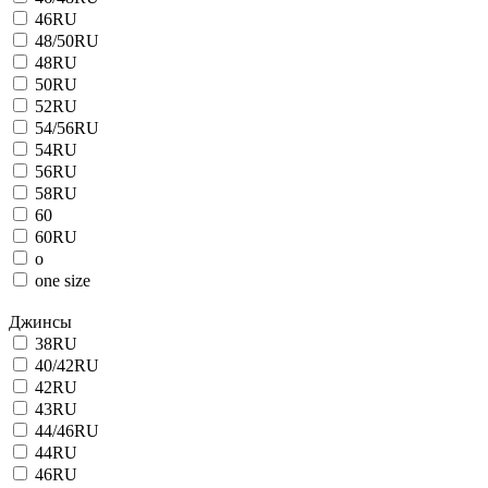
46RU
48/50RU
48RU
50RU
52RU
54/56RU
54RU
56RU
58RU
60
60RU
o
one size
Джинсы
38RU
40/42RU
42RU
43RU
44/46RU
44RU
46RU