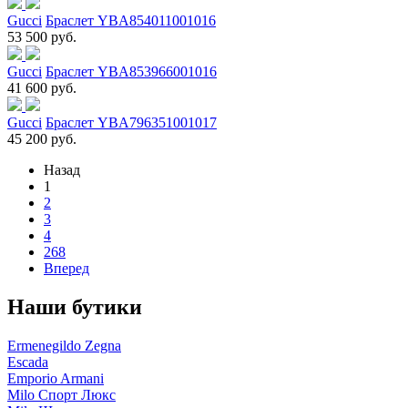
Gucci
Браслет YBA854011001016
53 500 руб.
Gucci
Браслет YBA853966001016
41 600 руб.
Gucci
Браслет YBA796351001017
45 200 руб.
Назад
1
2
3
4
268
Вперед
Наши бутики
Ermenegildo Zegna
Escada
Emporio Armani
Milo Спорт Люкс