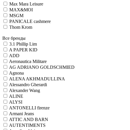
Max Mara Leisure
MAX&MOI
MSGM
PANICALE cashmere
Thom Krom
Все бренды
3.1 Phillip Lim
A PAPER KID
ADD
Aeronautica Militare
AG ADRIANO GOLDSCHMIED
Agnona
ALENA AKHMADULLINA
Alessandro Gherardi
Alexander Wang
ALINE
ALYSI
ANTONELLI firenze
Armani Jeans
ATTIC AND BARN
AUTENTIMENTS