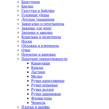
Бижутерия
Брелки
Галстуки и бабочки
Головные уборы
Детские украшения
Зажигалки и пепельницы
Зажимы для денег
Запонки и заколки
Кошельки и визитницы
Носки
Обложки и ключницы
Очки
Перчатки и варежки
Пишущие принадлежности
Карандаши
Краски
Ластики
Мелки
Ручки капиллярные
Ручки перьевые
Ручки роллер
Ручки шариковые
Фломастеры
Чернила
Платки и шарфы