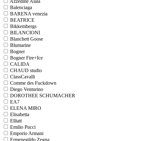
Azzedine Alaia
Balenciaga
BARENA venezia
BEATRICE
Bikkembergs
BILANCIONI
Blanchett Goose
Blumarine
Bogner
Bogner Fire+Ice
CALIDA
CHAUD studio
ClassCavalli
Comme des Fuckdown
Diego Venturino
DOROTHEE SCHUMACHER
EA7
ELENA MIRO
Elisabetta
Elliatt
Emilio Pucci
Emporio Armani
Ermenegildo Zegna