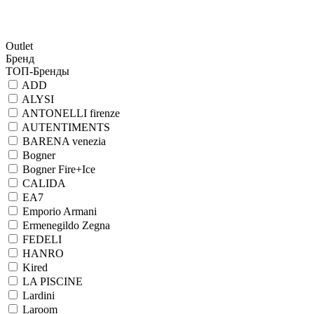
Outlet
Бренд
ТОП-Бренды
ADD
ALYSI
ANTONELLI firenze
AUTENTIMENTS
BARENA venezia
Bogner
Bogner Fire+Ice
CALIDA
EA7
Emporio Armani
Ermenegildo Zegna
FEDELI
HANRO
Kired
LA PISCINE
Lardini
Laroom