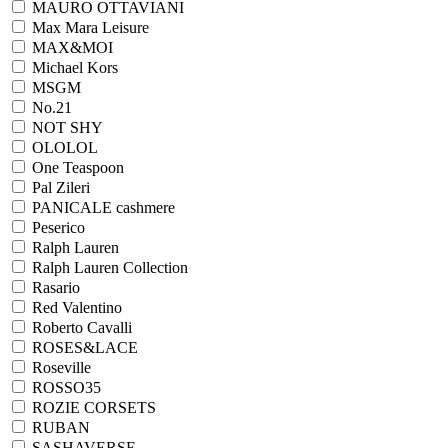
MAURO OTTAVIANI
Max Mara Leisure
MAX&MOI
Michael Kors
MSGM
No.21
NOT SHY
OLOLOL
One Teaspoon
Pal Zileri
PANICALE cashmere
Peserico
Ralph Lauren
Ralph Lаuren Collection
Rasario
Red Valentino
Roberto Cavalli
ROSES&LACE
Roseville
ROSSO35
ROZIE CORSETS
RUBAN
SASHAVERSE