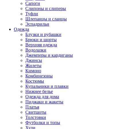
Сапоги
Слипоны и слиперы
Туфли
Шлепанцы и сланцы
Эспадрильи
Одежда
Блузки и рубашки
Брюки и шорты
Верхняя одежда
Водолазки
Джемперы и кардиганы
Джинсы
Жилеты
Кимоно
Комбинезоны
Костюмы
Купальники и плавки
Нижнее белье
Одежда для дома
Пиджаки и жакеты
Платья
Свитшоты
Толстовки
Футболки и топы
Худи