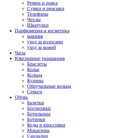
Ремни и пояса
Сумки и рюкзаки
Телефоны
Чехлы
Шкатулки
Парфюмерия и косметика
макияж
уход за волосами
уход за кожей
Часы
Ювелирные украшения
Браслеты
Колье
Кольца
Кулоны
Обручальные кольца
Серьги
Обувь
Балетки
Босоножки
Ботильоны
Ботинки
Кеды и кроссовки
Мокасины
Сандалии