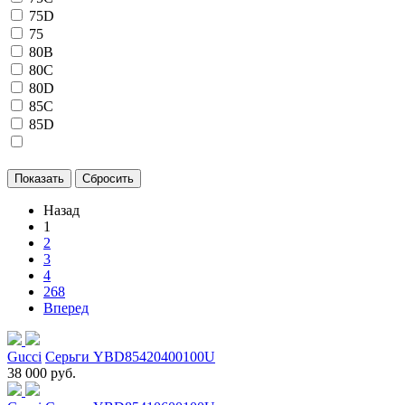
75D
75
80B
80C
80D
85C
85D
Назад
1
2
3
4
268
Вперед
Gucci
Серьги YBD85420400100U
38 000 руб.