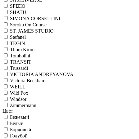
SFIZIO
SHATU
SIMONA CORSELLINI
Soroka On Course
ST. JAMES STUDIO
Stefanel
TEGIN
Thom Krom
Tombolini
TRANSIT
Trussardi
VICTORIA ANDREYANOVA
Victoria Beckham
WEILL
Wild Fox
Windsor
Zimmermann
Цвет
Бежевый
Белый
Бордовый
Голубой