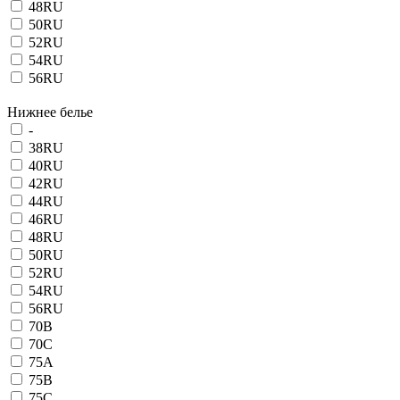
48RU
50RU
52RU
54RU
56RU
Нижнее белье
-
38RU
40RU
42RU
44RU
46RU
48RU
50RU
52RU
54RU
56RU
70B
70C
75A
75B
75C