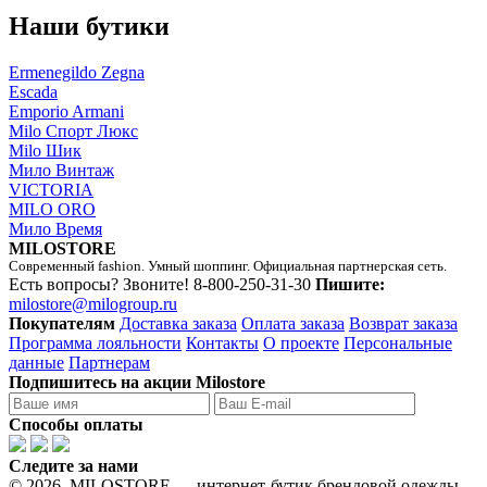
Наши бутики
Ermenegildo Zegna
Escada
Emporio Armani
Milo Спорт Люкс
Milo Шик
Мило Винтаж
VICTORIA
MILO ORO
Мило Время
MILOSTORE
Современный fashion. Умный шоппинг. Официальная партнерская сеть.
Есть вопросы? Звоните!
8-800-250-31-30
Пишите:
milostore@milogroup.ru
Покупателям
Доставка заказа
Оплата заказа
Возврат заказа
Программа лояльности
Контакты
О проекте
Персональные
данные
Партнерам
Подпишитесь на акции Milostore
Способы оплаты
Следите за нами
© 2026. MILOSTORE — интернет-бутик брендовой одежды