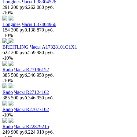
Longines
Часы L38304526
291 200 руб.
262 080 руб.
-10%
Longines
Часы L37404966
154 300 руб.
138 870 руб.
-10%
BREITLING
Часы A17328101C1X1
622 200 руб.
559 980 руб.
-10%
Rado
Часы R27196152
385 500 руб.
346 950 руб.
-10%
Rado
Часы R27124162
385 500 руб.
346 950 руб.
Rado
Часы R27077102
-10%
Rado
Часы R22879215
249 900 руб.
224 910 руб.