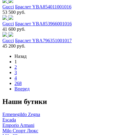
Gucci
Браслет YBA854011001016
53 500 руб.
Gucci
Браслет YBA853966001016
41 600 руб.
Gucci
Браслет YBA796351001017
45 200 руб.
Назад
1
2
3
4
268
Вперед
Наши бутики
Ermenegildo Zegna
Escada
Emporio Armani
Milo Спорт Люкс