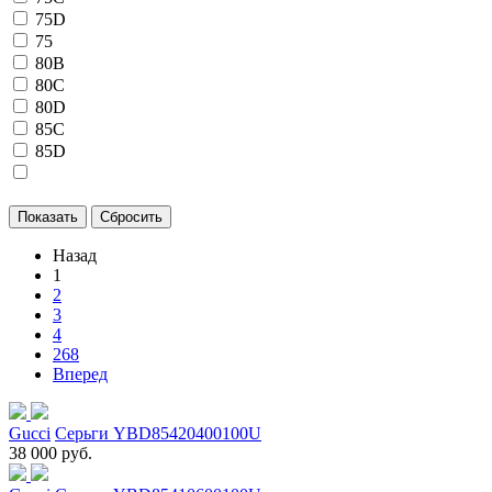
75D
75
80B
80C
80D
85C
85D
Назад
1
2
3
4
268
Вперед
Gucci
Серьги YBD85420400100U
38 000 руб.