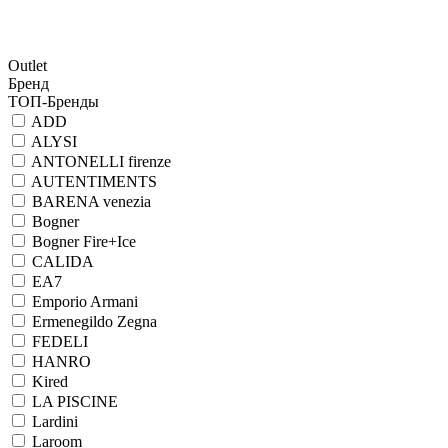
Outlet
Бренд
ТОП-Бренды
ADD
ALYSI
ANTONELLI firenze
AUTENTIMENTS
BARENA venezia
Bogner
Bogner Fire+Ice
CALIDA
EA7
Emporio Armani
Ermenegildo Zegna
FEDELI
HANRO
Kired
LA PISCINE
Lardini
Laroom