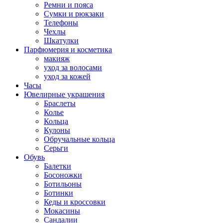
Ремни и пояса
Сумки и рюкзаки
Телефоны
Чехлы
Шкатулки
Парфюмерия и косметика
макияж
уход за волосами
уход за кожей
Часы
Ювелирные украшения
Браслеты
Колье
Кольца
Кулоны
Обручальные кольца
Серьги
Обувь
Балетки
Босоножки
Ботильоны
Ботинки
Кеды и кроссовки
Мокасины
Сандалии