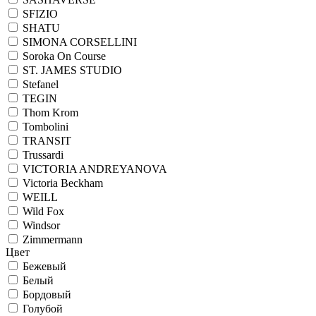
SFIZIO
SHATU
SIMONA CORSELLINI
Soroka On Course
ST. JAMES STUDIO
Stefanel
TEGIN
Thom Krom
Tombolini
TRANSIT
Trussardi
VICTORIA ANDREYANOVA
Victoria Beckham
WEILL
Wild Fox
Windsor
Zimmermann
Цвет
Бежевый
Белый
Бордовый
Голубой