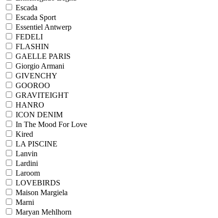
Escada
Escada Sport
Essentiel Antwerp
FEDELI
FLASHIN
GAELLE PARIS
Giorgio Armani
GIVENCHY
GOOROO
GRAVITEIGHT
HANRO
ICON DENIM
In The Mood For Love
Kired
LA PISCINE
Lanvin
Lardini
Laroom
LOVEBIRDS
Maison Margiela
Marni
Maryan Mehlhorn