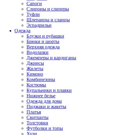
Сапоги
Слипоны и слиперы
Туфли
Шлепанцы и сланцы
Эспадрильи
Одежда
Блузки и рубашки
Брюки и шорты
Верхняя одежда
Водолазки
Джемперы и кардиганы
Джинсы
Жилеты
Кимоно
Комбинезоны
Костюмы
Купальники и плавки
Нижнее белье
Одежда для дома
Пиджаки и жакеты
Платья
Свитшоты
Толстовки
Футболки и топы
Худи