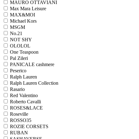
MAURO OTTAVIANI
Max Mara Leisure
MAX&MOI
Michael Kors
MSGM
No.21
NOT SHY
OLOLOL
One Teaspoon
Pal Zileri
PANICALE cashmere
Peserico
Ralph Lauren
Ralph Lаuren Collection
Rasario
Red Valentino
Roberto Cavalli
ROSES&LACE
Roseville
ROSSO35
ROZIE CORSETS
RUBAN
SASHAVERSE