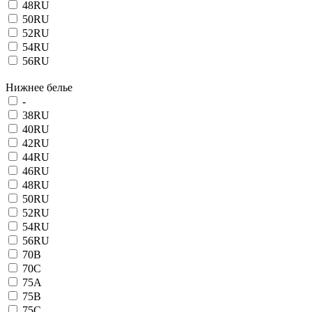
48RU
50RU
52RU
54RU
56RU
Нижнее белье
-
38RU
40RU
42RU
44RU
46RU
48RU
50RU
52RU
54RU
56RU
70B
70C
75A
75B
75C