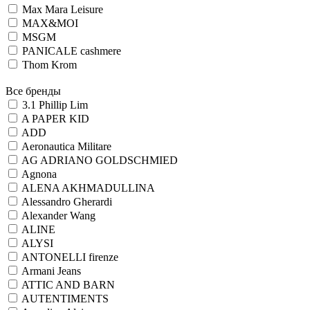
Max Mara Leisure
MAX&MOI
MSGM
PANICALE cashmere
Thom Krom
Все бренды
3.1 Phillip Lim
A PAPER KID
ADD
Aeronautica Militare
AG ADRIANO GOLDSCHMIED
Agnona
ALENA AKHMADULLINA
Alessandro Gherardi
Alexander Wang
ALINE
ALYSI
ANTONELLI firenze
Armani Jeans
ATTIC AND BARN
AUTENTIMENTS