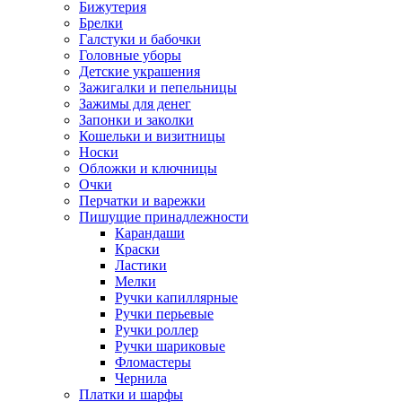
Бижутерия
Брелки
Галстуки и бабочки
Головные уборы
Детские украшения
Зажигалки и пепельницы
Зажимы для денег
Запонки и заколки
Кошельки и визитницы
Носки
Обложки и ключницы
Очки
Перчатки и варежки
Пишущие принадлежности
Карандаши
Краски
Ластики
Мелки
Ручки капиллярные
Ручки перьевые
Ручки роллер
Ручки шариковые
Фломастеры
Чернила
Платки и шарфы