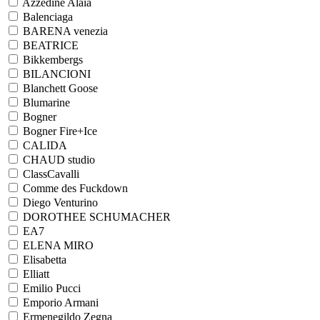
Azzedine Alaia
Balenciaga
BARENA venezia
BEATRICE
Bikkembergs
BILANCIONI
Blanchett Goose
Blumarine
Bogner
Bogner Fire+Ice
CALIDA
CHAUD studio
ClassCavalli
Comme des Fuckdown
Diego Venturino
DOROTHEE SCHUMACHER
EA7
ELENA MIRO
Elisabetta
Elliatt
Emilio Pucci
Emporio Armani
Ermenegildo Zegna