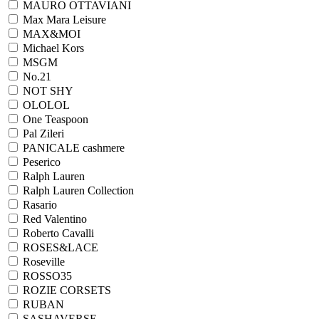
MAURO OTTAVIANI
Max Mara Leisure
MAX&MOI
Michael Kors
MSGM
No.21
NOT SHY
OLOLOL
One Teaspoon
Pal Zileri
PANICALE cashmere
Peserico
Ralph Lauren
Ralph Lаuren Collection
Rasario
Red Valentino
Roberto Cavalli
ROSES&LACE
Roseville
ROSSO35
ROZIE CORSETS
RUBAN
SASHAVERSE