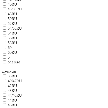
46RU
48/50RU
48RU
50RU
52RU
54/56RU
54RU
56RU
58RU
60
60RU
o
one size
Джинсы
38RU
40/42RU
42RU
43RU
44/46RU
44RU
46RU