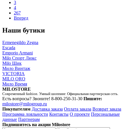
3
4
267
Вперед
Наши бутики
Ermenegildo Zegna
Escada
Emporio Armani
Milo Спорт Люкс
Milo Шик
Мило Винтаж
VICTORIA
MILO ORO
Мило Время
MILOSTORE
Современный fashion. Умный шоппинг. Официальная партнерская сеть.
Есть вопросы? Звоните!
8-800-250-31-30
Пишите:
milostore@milogroup.ru
Покупателям
Доставка заказа
Оплата заказа
Возврат заказа
Программа лояльности
Контакты
О проекте
Персональные
данные
Партнерам
Подпишитесь на акции Milostore