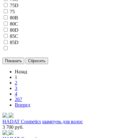
75D
75
80B
80C
80D
85C
85D
Назад
1
2
3
4
267
Вперед
HADAT Cosmetics
шампунь для волос
3 700 руб.