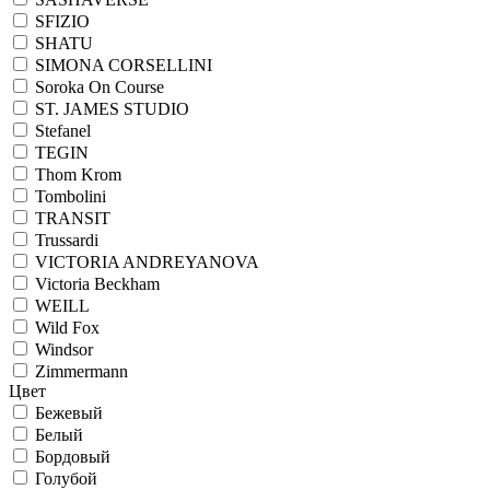
SFIZIO
SHATU
SIMONA CORSELLINI
Soroka On Course
ST. JAMES STUDIO
Stefanel
TEGIN
Thom Krom
Tombolini
TRANSIT
Trussardi
VICTORIA ANDREYANOVA
Victoria Beckham
WEILL
Wild Fox
Windsor
Zimmermann
Цвет
Бежевый
Белый
Бордовый
Голубой