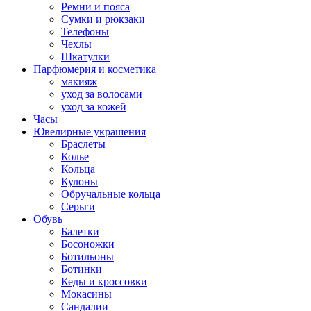
Ремни и пояса
Сумки и рюкзаки
Телефоны
Чехлы
Шкатулки
Парфюмерия и косметика
макияж
уход за волосами
уход за кожей
Часы
Ювелирные украшения
Браслеты
Колье
Кольца
Кулоны
Обручальные кольца
Серьги
Обувь
Балетки
Босоножки
Ботильоны
Ботинки
Кеды и кроссовки
Мокасины
Сандалии