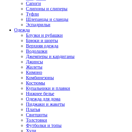
Сапоги
Слипоны и слиперы
Туфли
Шлепанцы и сланцы
Эспадрильи
Одежда
Блузки и рубашки
Брюки и шорты
Верхняя одежда
Водолазки
Джемперы и кардиганы
Джинсы
Жилеты
Кимоно
Комбинезоны
Костюмы
Купальники и плавки
Нижнее белье
Одежда для дома
Пиджаки и жакеты
Платья
Свитшоты
Толстовки
Футболки и топы
Худи