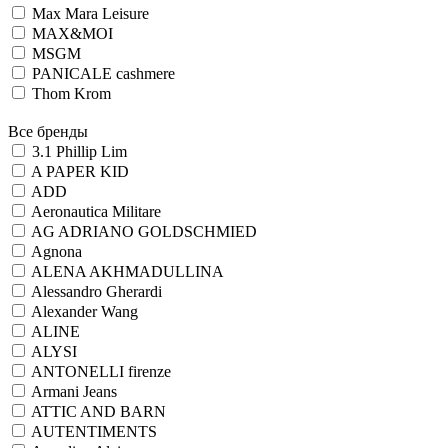
Max Mara Leisure
MAX&MOI
MSGM
PANICALE cashmere
Thom Krom
Все бренды
3.1 Phillip Lim
A PAPER KID
ADD
Aeronautica Militare
AG ADRIANO GOLDSCHMIED
Agnona
ALENA AKHMADULLINA
Alessandro Gherardi
Alexander Wang
ALINE
ALYSI
ANTONELLI firenze
Armani Jeans
ATTIC AND BARN
AUTENTIMENTS