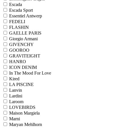
Escada
Escada Sport
Essentiel Antwerp
FEDELI
FLASHIN
GAELLE PARIS
Giorgio Armani
GIVENCHY
GOOROO
GRAVITEIGHT
HANRO
ICON DENIM
In The Mood For Love
Kired
LA PISCINE
Lanvin
Lardini
Laroom
LOVEBIRDS
Maison Margiela
Marni
Maryan Mehlhorn