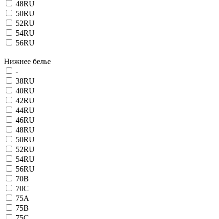
48RU
50RU
52RU
54RU
56RU
Нижнее белье
-
38RU
40RU
42RU
44RU
46RU
48RU
50RU
52RU
54RU
56RU
70B
70C
75A
75B
75C