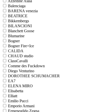
Azzedine Alaia
Balenciaga
BARENA venezia
BEATRICE
Bikkembergs
BILANCIONI
Blanchett Goose
Blumarine
Bogner
Bogner Fire+Ice
CALIDA
CHAUD studio
ClassCavalli
Comme des Fuckdown
Diego Venturino
DOROTHEE SCHUMACHER
EA7
ELENA MIRO
Elisabetta
Elliatt
Emilio Pucci
Emporio Armani
Ermenegildo Zegna