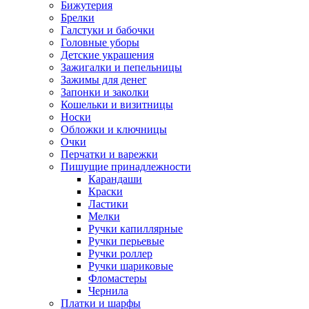
Бижутерия
Брелки
Галстуки и бабочки
Головные уборы
Детские украшения
Зажигалки и пепельницы
Зажимы для денег
Запонки и заколки
Кошельки и визитницы
Носки
Обложки и ключницы
Очки
Перчатки и варежки
Пишущие принадлежности
Карандаши
Краски
Ластики
Мелки
Ручки капиллярные
Ручки перьевые
Ручки роллер
Ручки шариковые
Фломастеры
Чернила
Платки и шарфы