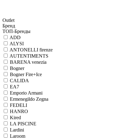
Outlet
Бренд
ТОП-Бренды
ADD
ALYSI
ANTONELLI firenze
AUTENTIMENTS
BARENA venezia
Bogner
Bogner Fire+Ice
CALIDA
EA7
Emporio Armani
Ermenegildo Zegna
FEDELI
HANRO
Kired
LA PISCINE
Lardini
Laroom