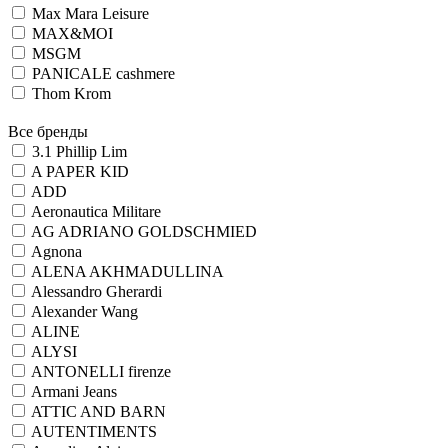
Max Mara Leisure
MAX&MOI
MSGM
PANICALE cashmere
Thom Krom
Все бренды
3.1 Phillip Lim
A PAPER KID
ADD
Aeronautica Militare
AG ADRIANO GOLDSCHMIED
Agnona
ALENA AKHMADULLINA
Alessandro Gherardi
Alexander Wang
ALINE
ALYSI
ANTONELLI firenze
Armani Jeans
ATTIC AND BARN
AUTENTIMENTS