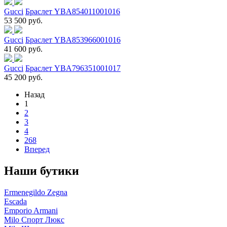
Gucci
Браслет YBA854011001016
53 500 руб.
Gucci
Браслет YBA853966001016
41 600 руб.
Gucci
Браслет YBA796351001017
45 200 руб.
Назад
1
2
3
4
268
Вперед
Наши бутики
Ermenegildo Zegna
Escada
Emporio Armani
Milo Спорт Люкс