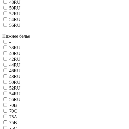
48RU
50RU
52RU
54RU
56RU
Нижнее белье
-
38RU
40RU
42RU
44RU
46RU
48RU
50RU
52RU
54RU
56RU
70B
70C
75A
75B
75C