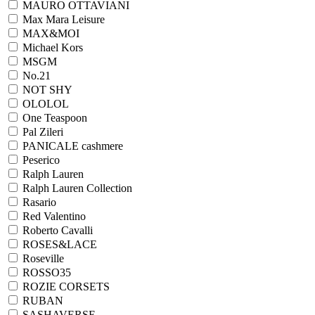
MAURO OTTAVIANI
Max Mara Leisure
MAX&MOI
Michael Kors
MSGM
No.21
NOT SHY
OLOLOL
One Teaspoon
Pal Zileri
PANICALE cashmere
Peserico
Ralph Lauren
Ralph Lаuren Collection
Rasario
Red Valentino
Roberto Cavalli
ROSES&LACE
Roseville
ROSSO35
ROZIE CORSETS
RUBAN
SASHAVERSE