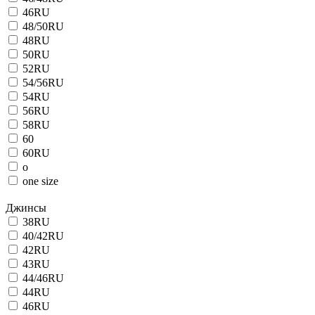
46RU
48/50RU
48RU
50RU
52RU
54/56RU
54RU
56RU
58RU
60
60RU
o
one size
Джинсы
38RU
40/42RU
42RU
43RU
44/46RU
44RU
46RU