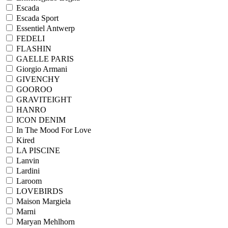
Escada
Escada Sport
Essentiel Antwerp
FEDELI
FLASHIN
GAELLE PARIS
Giorgio Armani
GIVENCHY
GOOROO
GRAVITEIGHT
HANRO
ICON DENIM
In The Mood For Love
Kired
LA PISCINE
Lanvin
Lardini
Laroom
LOVEBIRDS
Maison Margiela
Marni
Maryan Mehlhorn