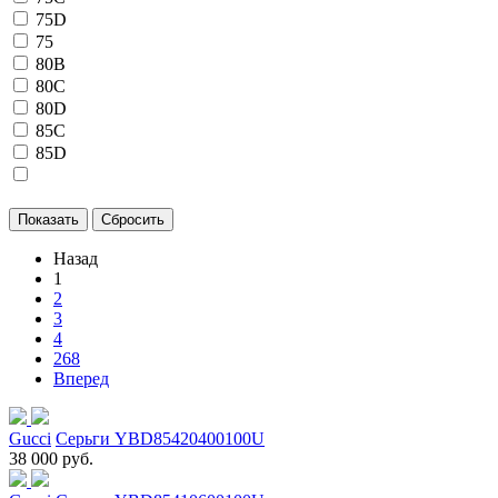
75D
75
80B
80C
80D
85C
85D
Назад
1
2
3
4
268
Вперед
Gucci
Серьги YBD85420400100U
38 000 руб.