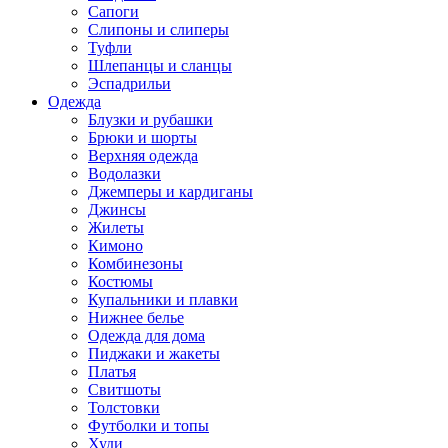
Сапоги
Слипоны и слиперы
Туфли
Шлепанцы и сланцы
Эспадрильи
Одежда
Блузки и рубашки
Брюки и шорты
Верхняя одежда
Водолазки
Джемперы и кардиганы
Джинсы
Жилеты
Кимоно
Комбинезоны
Костюмы
Купальники и плавки
Нижнее белье
Одежда для дома
Пиджаки и жакеты
Платья
Свитшоты
Толстовки
Футболки и топы
Худи