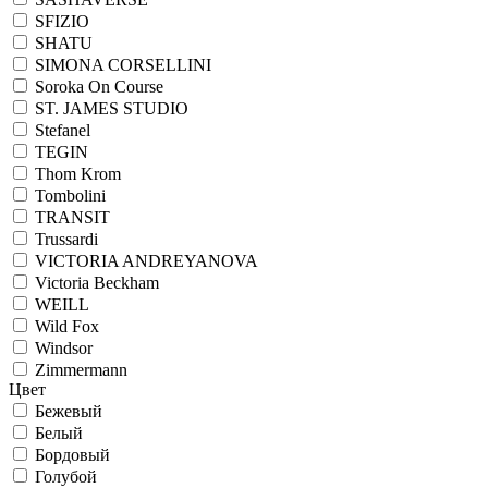
SFIZIO
SHATU
SIMONA CORSELLINI
Soroka On Course
ST. JAMES STUDIO
Stefanel
TEGIN
Thom Krom
Tombolini
TRANSIT
Trussardi
VICTORIA ANDREYANOVA
Victoria Beckham
WEILL
Wild Fox
Windsor
Zimmermann
Цвет
Бежевый
Белый
Бордовый
Голубой