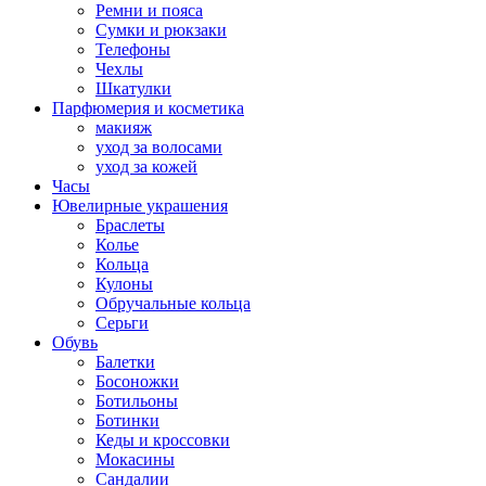
Ремни и пояса
Сумки и рюкзаки
Телефоны
Чехлы
Шкатулки
Парфюмерия и косметика
макияж
уход за волосами
уход за кожей
Часы
Ювелирные украшения
Браслеты
Колье
Кольца
Кулоны
Обручальные кольца
Серьги
Обувь
Балетки
Босоножки
Ботильоны
Ботинки
Кеды и кроссовки
Мокасины
Сандалии