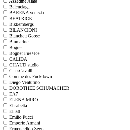
Azzedine Alaia
Balenciaga
BARENA venezia
BEATRICE
Bikkembergs
BILANCIONI
Blanchett Goose
Blumarine
Bogner
Bogner Fire+Ice
CALIDA
CHAUD studio
ClassCavalli
Comme des Fuckdown
Diego Venturino
DOROTHEE SCHUMACHER
EA7
ELENA MIRO
Elisabetta
Elliatt
Emilio Pucci
Emporio Armani
Ermenegildo Zegna