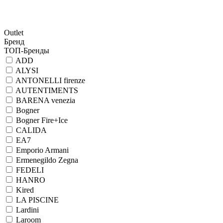
Outlet
Бренд
ТОП-Бренды
ADD
ALYSI
ANTONELLI firenze
AUTENTIMENTS
BARENA venezia
Bogner
Bogner Fire+Ice
CALIDA
EA7
Emporio Armani
Ermenegildo Zegna
FEDELI
HANRO
Kired
LA PISCINE
Lardini
Laroom