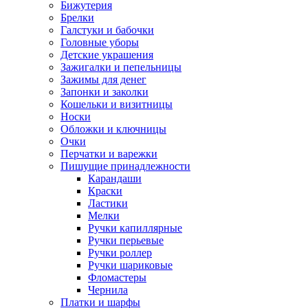
Бижутерия
Брелки
Галстуки и бабочки
Головные уборы
Детские украшения
Зажигалки и пепельницы
Зажимы для денег
Запонки и заколки
Кошельки и визитницы
Носки
Обложки и ключницы
Очки
Перчатки и варежки
Пишущие принадлежности
Карандаши
Краски
Ластики
Мелки
Ручки капиллярные
Ручки перьевые
Ручки роллер
Ручки шариковые
Фломастеры
Чернила
Платки и шарфы