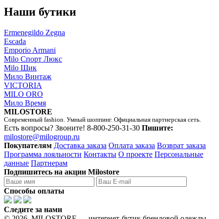
Наши бутики
Ermenegildo Zegna
Escada
Emporio Armani
Milo Спорт Люкс
Milo Шик
Мило Винтаж
VICTORIA
MILO ORO
Мило Время
MILOSTORE
Современный fashion. Умный шоппинг. Официальная партнерская сеть.
Есть вопросы? Звоните!
8-800-250-31-30
Пишите:
milostore@milogroup.ru
Покупателям
Доставка заказа
Оплата заказа
Возврат заказа
Программа лояльности
Контакты
О проекте
Персональные
данные
Партнерам
Подпишитесь на акции Milostore
Способы оплаты
Следите за нами
© 2026. MILOSTORE — интернет-бутик брендовой одежды