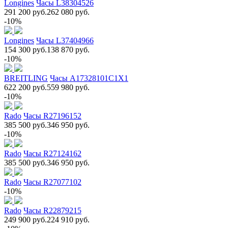
Longines
Часы L38304526
291 200 руб.
262 080 руб.
-10%
Longines
Часы L37404966
154 300 руб.
138 870 руб.
-10%
BREITLING
Часы A17328101C1X1
622 200 руб.
559 980 руб.
-10%
Rado
Часы R27196152
385 500 руб.
346 950 руб.
-10%
Rado
Часы R27124162
385 500 руб.
346 950 руб.
Rado
Часы R27077102
-10%
Rado
Часы R22879215
249 900 руб.
224 910 руб.