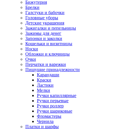
Бижутерия
Брелки
Галстуки и бабочки
Головные уборы
Детские украшения
Зажигалки и пепельницы
Зажимы для денег
Запонки и заколки
Кошельки и визитницы
Носки
Обложки и ключницы
Очки
Перчатки и варежки
Пишущие принадлежности
Карандаши
Краски
Ластики
Мелки
Ручки капиллярные
Ручки перьевые
Ручки роллер
Ручки шариковые
Фломастеры
Чернила
Платки и шарфы