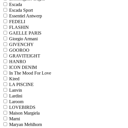
Escada
Escada Sport
Essentiel Antwerp
FEDELI
FLASHIN
GAELLE PARIS
Giorgio Armani
GIVENCHY
GOOROO
GRAVITEIGHT
HANRO
ICON DENIM
In The Mood For Love
Kired
LA PISCINE
Lanvin
Lardini
Laroom
LOVEBIRDS
Maison Margiela
Marni
Maryan Mehlhorn