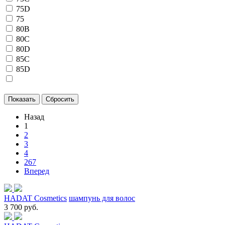
75D
75
80B
80C
80D
85C
85D
Назад
1
2
3
4
267
Вперед
HADAT Cosmetics
шампунь для волос
3 700 руб.