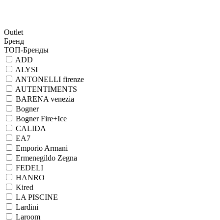
Outlet
Бренд
ТОП-Бренды
ADD
ALYSI
ANTONELLI firenze
AUTENTIMENTS
BARENA venezia
Bogner
Bogner Fire+Ice
CALIDA
EA7
Emporio Armani
Ermenegildo Zegna
FEDELI
HANRO
Kired
LA PISCINE
Lardini
Laroom