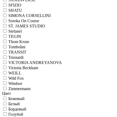
SFIZIO
SHATU
SIMONA CORSELLINI
Soroka On Course
ST. JAMES STUDIO
Stefanel
TEGIN
Thom Krom
Tombolini
TRANSIT
Trussardi
VICTORIA ANDREYANOVA
Victoria Beckham
WEILL
Wild Fox
Windsor
Zimmermann
Цвет
Бежевый
Белый
Бордовый
Голубой