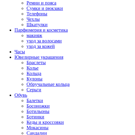
Ремни и пояса
Сумки и рюкзаки
Телефоны
Чехлы
Шкатулки
Парфюмерия и косметика
макияж
уход за волосами
уход за кожей
Часы
Ювелирные украшения
Браслеты
Колье
Кольца
Кулоны
Обручальные кольца
Серьги
Обувь
Балетки
Босоножки
Ботильоны
Ботинки
Кеды и кроссовки
Мокасины
Сандалии