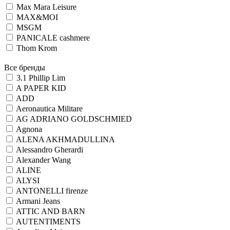
Max Mara Leisure
MAX&MOI
MSGM
PANICALE cashmere
Thom Krom
Все бренды
3.1 Phillip Lim
A PAPER KID
ADD
Aeronautica Militare
AG ADRIANO GOLDSCHMIED
Agnona
ALENA AKHMADULLINA
Alessandro Gherardi
Alexander Wang
ALINE
ALYSI
ANTONELLI firenze
Armani Jeans
ATTIC AND BARN
AUTENTIMENTS