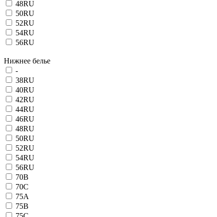
48RU
50RU
52RU
54RU
56RU
Нижнее белье
-
38RU
40RU
42RU
44RU
46RU
48RU
50RU
52RU
54RU
56RU
70B
70C
75A
75B
75C