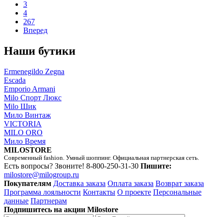
3
4
267
Вперед
Наши бутики
Ermenegildo Zegna
Escada
Emporio Armani
Milo Спорт Люкс
Milo Шик
Мило Винтаж
VICTORIA
MILO ORO
Мило Время
MILOSTORE
Современный fashion. Умный шоппинг. Официальная партнерская сеть.
Есть вопросы? Звоните!
8-800-250-31-30
Пишите:
milostore@milogroup.ru
Покупателям
Доставка заказа
Оплата заказа
Возврат заказа
Программа лояльности
Контакты
О проекте
Персональные
данные
Партнерам
Подпишитесь на акции Milostore