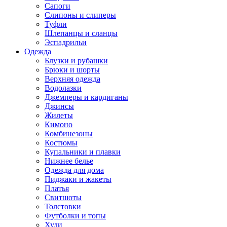
Сапоги
Слипоны и слиперы
Туфли
Шлепанцы и сланцы
Эспадрильи
Одежда
Блузки и рубашки
Брюки и шорты
Верхняя одежда
Водолазки
Джемперы и кардиганы
Джинсы
Жилеты
Кимоно
Комбинезоны
Костюмы
Купальники и плавки
Нижнее белье
Одежда для дома
Пиджаки и жакеты
Платья
Свитшоты
Толстовки
Футболки и топы
Худи