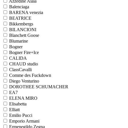
Azzedine Alaia
Balenciaga
BARENA venezia
BEATRICE
Bikkembergs
BILANCIONI
Blanchett Goose
Blumarine
Bogner
Bogner Fire+Ice
CALIDA
CHAUD studio
ClassCavalli
Comme des Fuckdown
Diego Venturino
DOROTHEE SCHUMACHER
EA7
ELENA MIRO
Elisabetta
Elliatt
Emilio Pucci
Emporio Armani
Ermenegildo Zegna