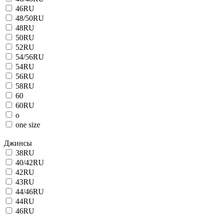
46RU
48/50RU
48RU
50RU
52RU
54/56RU
54RU
56RU
58RU
60
60RU
o
one size
Джинсы
38RU
40/42RU
42RU
43RU
44/46RU
44RU
46RU