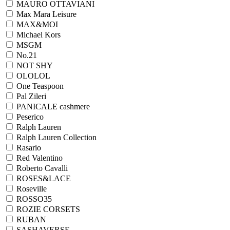
MAURO OTTAVIANI
Max Mara Leisure
MAX&MOI
Michael Kors
MSGM
No.21
NOT SHY
OLOLOL
One Teaspoon
Pal Zileri
PANICALE cashmere
Peserico
Ralph Lauren
Ralph Lаuren Collection
Rasario
Red Valentino
Roberto Cavalli
ROSES&LACE
Roseville
ROSSO35
ROZIE CORSETS
RUBAN
SASHAVERSE