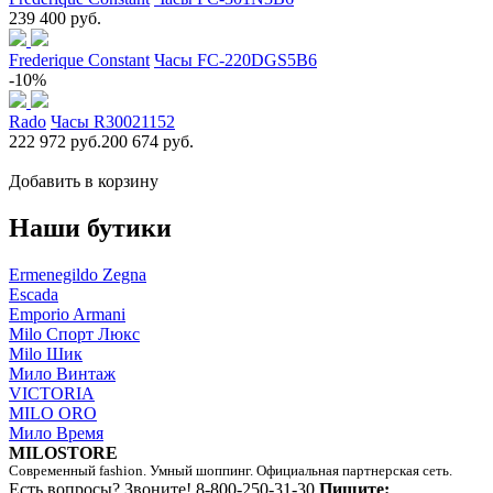
239 400 руб.
Frederique Constant
Часы FC-220DGS5B6
-10%
Rado
Часы R30021152
222 972 руб.
200 674 руб.
Добавить в корзину
Наши бутики
Ermenegildo Zegna
Escada
Emporio Armani
Milo Спорт Люкс
Milo Шик
Мило Винтаж
VICTORIA
MILO ORO
Мило Время
MILOSTORE
Современный fashion. Умный шоппинг. Официальная партнерская сеть.
Есть вопросы? Звоните!
8-800-250-31-30
Пишите: