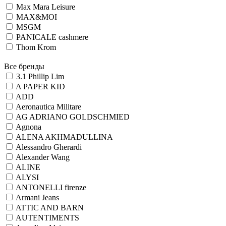
Max Mara Leisure
MAX&MOI
MSGM
PANICALE cashmere
Thom Krom
Все бренды
3.1 Phillip Lim
A PAPER KID
ADD
Aeronautica Militare
AG ADRIANO GOLDSCHMIED
Agnona
ALENA AKHMADULLINA
Alessandro Gherardi
Alexander Wang
ALINE
ALYSI
ANTONELLI firenze
Armani Jeans
ATTIC AND BARN
AUTENTIMENTS