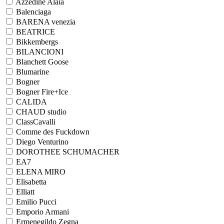
Azzedine Alaia
Balenciaga
BARENA venezia
BEATRICE
Bikkembergs
BILANCIONI
Blanchett Goose
Blumarine
Bogner
Bogner Fire+Ice
CALIDA
CHAUD studio
ClassCavalli
Comme des Fuckdown
Diego Venturino
DOROTHEE SCHUMACHER
EA7
ELENA MIRO
Elisabetta
Elliatt
Emilio Pucci
Emporio Armani
Ermenegildo Zegna