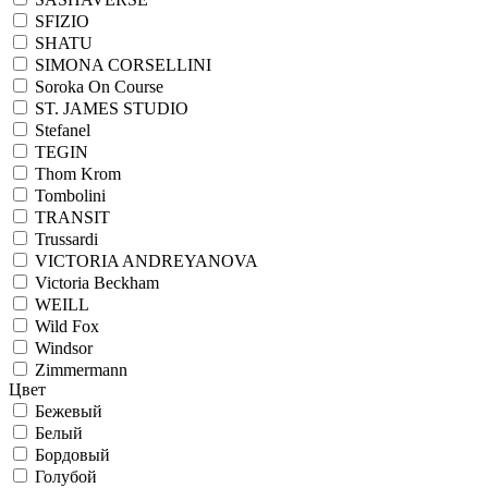
SFIZIO
SHATU
SIMONA CORSELLINI
Soroka On Course
ST. JAMES STUDIO
Stefanel
TEGIN
Thom Krom
Tombolini
TRANSIT
Trussardi
VICTORIA ANDREYANOVA
Victoria Beckham
WEILL
Wild Fox
Windsor
Zimmermann
Цвет
Бежевый
Белый
Бордовый
Голубой