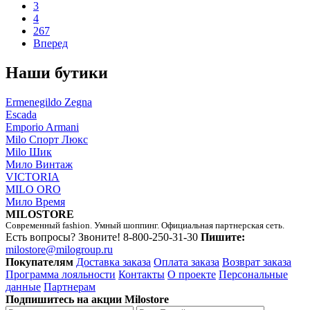
3
4
267
Вперед
Наши бутики
Ermenegildo Zegna
Escada
Emporio Armani
Milo Спорт Люкс
Milo Шик
Мило Винтаж
VICTORIA
MILO ORO
Мило Время
MILOSTORE
Современный fashion. Умный шоппинг. Официальная партнерская сеть.
Есть вопросы? Звоните!
8-800-250-31-30
Пишите:
milostore@milogroup.ru
Покупателям
Доставка заказа
Оплата заказа
Возврат заказа
Программа лояльности
Контакты
О проекте
Персональные
данные
Партнерам
Подпишитесь на акции Milostore