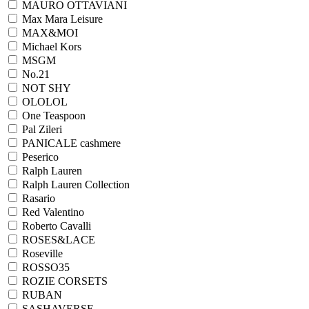
MAURO OTTAVIANI
Max Mara Leisure
MAX&MOI
Michael Kors
MSGM
No.21
NOT SHY
OLOLOL
One Teaspoon
Pal Zileri
PANICALE cashmere
Peserico
Ralph Lauren
Ralph Lаuren Collection
Rasario
Red Valentino
Roberto Cavalli
ROSES&LACE
Roseville
ROSSO35
ROZIE CORSETS
RUBAN
SASHAVERSE