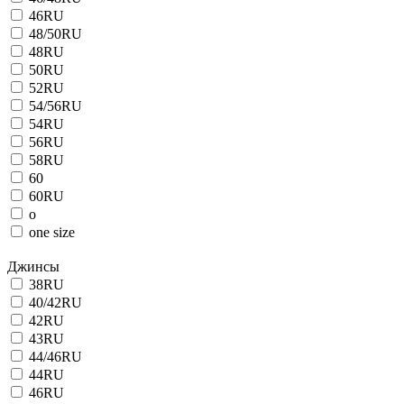
46RU
48/50RU
48RU
50RU
52RU
54/56RU
54RU
56RU
58RU
60
60RU
o
one size
Джинсы
38RU
40/42RU
42RU
43RU
44/46RU
44RU
46RU