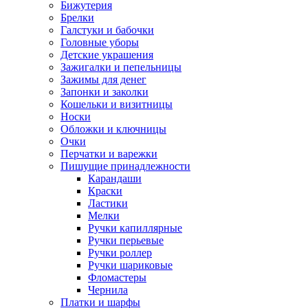
Бижутерия
Брелки
Галстуки и бабочки
Головные уборы
Детские украшения
Зажигалки и пепельницы
Зажимы для денег
Запонки и заколки
Кошельки и визитницы
Носки
Обложки и ключницы
Очки
Перчатки и варежки
Пишущие принадлежности
Карандаши
Краски
Ластики
Мелки
Ручки капиллярные
Ручки перьевые
Ручки роллер
Ручки шариковые
Фломастеры
Чернила
Платки и шарфы