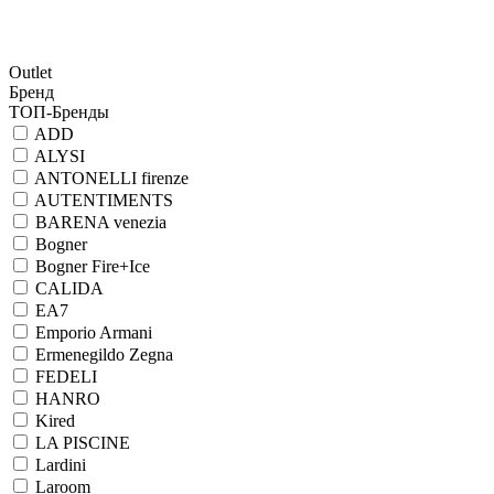
Outlet
Бренд
ТОП-Бренды
ADD
ALYSI
ANTONELLI firenze
AUTENTIMENTS
BARENA venezia
Bogner
Bogner Fire+Ice
CALIDA
EA7
Emporio Armani
Ermenegildo Zegna
FEDELI
HANRO
Kired
LA PISCINE
Lardini
Laroom