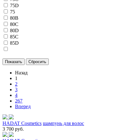
75D
75
80B
80C
80D
85C
85D
Назад
1
2
3
4
267
Вперед
HADAT Cosmetics
шампунь для волос
3 700 руб.