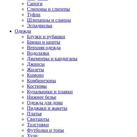
Сапоги
Слипоны и слиперы
Туфли
Шлепанцы и сланцы
Эспадрильи
Одежда
Блузки и рубашки
Брюки и шорты
Верхняя одежда
Водолазки
Джемперы и кардиганы
Джинсы
Жилеты
Кимоно
Комбинезоны
Костюмы
Купальники и плавки
Нижнее белье
Одежда для дома
Пиджаки и жакеты
Платья
Свитшоты
Толстовки
Футболки и топы
Худи