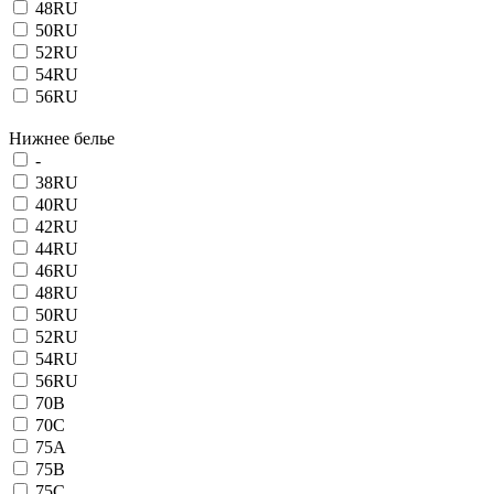
48RU
50RU
52RU
54RU
56RU
Нижнее белье
-
38RU
40RU
42RU
44RU
46RU
48RU
50RU
52RU
54RU
56RU
70B
70C
75A
75B
75C