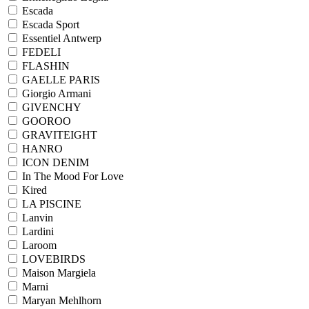
Escada
Escada Sport
Essentiel Antwerp
FEDELI
FLASHIN
GAELLE PARIS
Giorgio Armani
GIVENCHY
GOOROO
GRAVITEIGHT
HANRO
ICON DENIM
In The Mood For Love
Kired
LA PISCINE
Lanvin
Lardini
Laroom
LOVEBIRDS
Maison Margiela
Marni
Maryan Mehlhorn