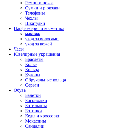
Ремни и пояса
Сумки и рюкзаки
Телефоны
Чехлы
Шкатулки
Парфюмерия и косметика
макияж
уход за волосами
уход за кожей
Часы
Ювелирные украшения
Браслеты
Колье
Кольца
Кулоны
Обручальные кольца
Серьги
Обувь
Балетки
Босоножки
Ботильоны
Ботинки
Кеды и кроссовки
Мокасины
Сандалии