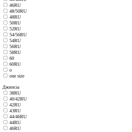
46RU
48/50RU
48RU
50RU
52RU
54/56RU
54RU
56RU
58RU
60
60RU
o
one size
Джинсы
38RU
40/42RU
42RU
43RU
44/46RU
44RU
46RU