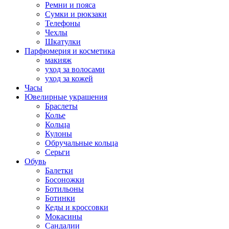
Ремни и пояса
Сумки и рюкзаки
Телефоны
Чехлы
Шкатулки
Парфюмерия и косметика
макияж
уход за волосами
уход за кожей
Часы
Ювелирные украшения
Браслеты
Колье
Кольца
Кулоны
Обручальные кольца
Серьги
Обувь
Балетки
Босоножки
Ботильоны
Ботинки
Кеды и кроссовки
Мокасины
Сандалии