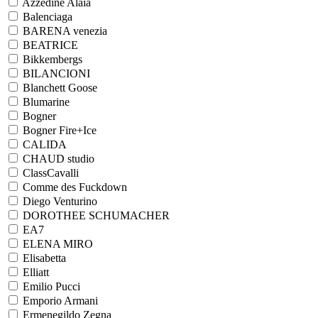
Azzedine Alaia
Balenciaga
BARENA venezia
BEATRICE
Bikkembergs
BILANCIONI
Blanchett Goose
Blumarine
Bogner
Bogner Fire+Ice
CALIDA
CHAUD studio
ClassCavalli
Comme des Fuckdown
Diego Venturino
DOROTHEE SCHUMACHER
EA7
ELENA MIRO
Elisabetta
Elliatt
Emilio Pucci
Emporio Armani
Ermenegildo Zegna