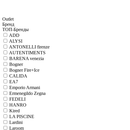
Outlet
Бренд
ТОП-Бренды
ADD
ALYSI
ANTONELLI firenze
AUTENTIMENTS
BARENA venezia
Bogner
Bogner Fire+Ice
CALIDA
EA7
Emporio Armani
Ermenegildo Zegna
FEDELI
HANRO
Kired
LA PISCINE
Lardini
Laroom