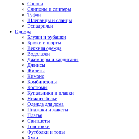
Сапоги
Слипоны и слиперы
Туфли
Шлепанцы и сланцы
Эспадрильи
Одежда
Блузки и рубашки
Брюки и шорты
Верхняя одежда
Водолазки
Джемперы и кардиганы
Джинсы
Жилеты
Кимоно
Комбинезоны
Костюмы
Купальники и плавки
Нижнее белье
Одежда для дома
Пиджаки и жакеты
Платья
Свитшоты
Толстовки
Футболки и топы
Худи