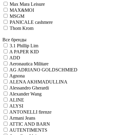
Max Mara Leisure
MAX&MOI
MSGM
PANICALE cashmere
Thom Krom
Все бренды
3.1 Phillip Lim
A PAPER KID
ADD
Aeronautica Militare
AG ADRIANO GOLDSCHMIED
Agnona
ALENA AKHMADULLINA
Alessandro Gherardi
Alexander Wang
ALINE
ALYSI
ANTONELLI firenze
Armani Jeans
ATTIC AND BARN
AUTENTIMENTS