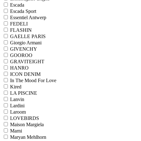
Escada
Escada Sport
Essentiel Antwerp
FEDELI
FLASHIN
GAELLE PARIS
Giorgio Armani
GIVENCHY
GOOROO
GRAVITEIGHT
HANRO
ICON DENIM
In The Mood For Love
Kired
LA PISCINE
Lanvin
Lardini
Laroom
LOVEBIRDS
Maison Margiela
Marni
Maryan Mehlhorn