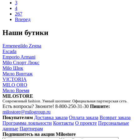
3
4
267
Вперед
Наши бутики
Ermenegildo Zegna
Escada
Emporio Armani
Milo Спорт Люкс
Milo Шик
Мило Винтаж
VICTORIA
MILO ORO
Мило Время
MILOSTORE
Современный fashion. Умный шоппинг. Официальная партнерская сеть.
Есть вопросы? Звоните!
8-800-250-31-30
Пишите:
milostore@milogroup.ru
Покупателям
Доставка заказа
Оплата заказа
Возврат заказа
Программа лояльности
Контакты
О проекте
Персональные
данные
Партнерам
Подпишитесь на акции Milostore