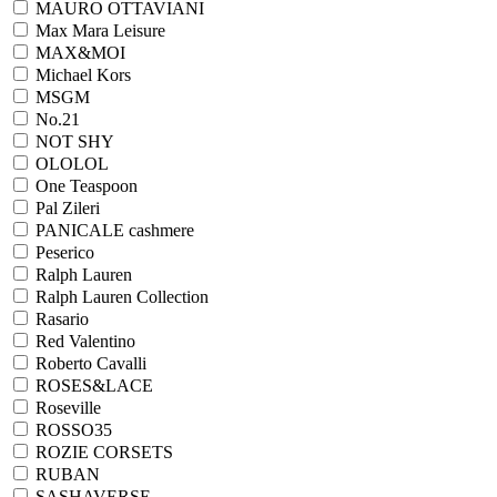
MAURO OTTAVIANI
Max Mara Leisure
MAX&MOI
Michael Kors
MSGM
No.21
NOT SHY
OLOLOL
One Teaspoon
Pal Zileri
PANICALE cashmere
Peserico
Ralph Lauren
Ralph Lаuren Collection
Rasario
Red Valentino
Roberto Cavalli
ROSES&LACE
Roseville
ROSSO35
ROZIE CORSETS
RUBAN
SASHAVERSE