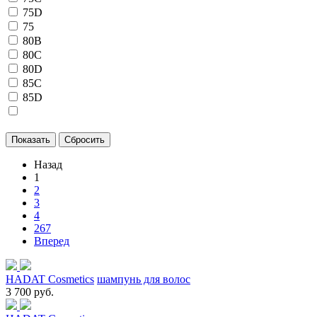
75D
75
80B
80C
80D
85C
85D
Назад
1
2
3
4
267
Вперед
HADAT Cosmetics
шампунь для волос
3 700 руб.