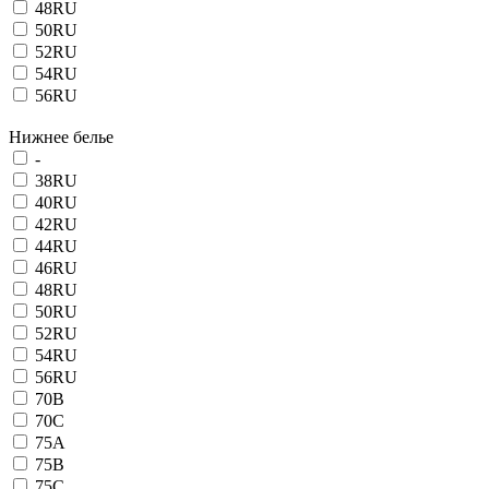
48RU
50RU
52RU
54RU
56RU
Нижнее белье
-
38RU
40RU
42RU
44RU
46RU
48RU
50RU
52RU
54RU
56RU
70B
70C
75A
75B
75C