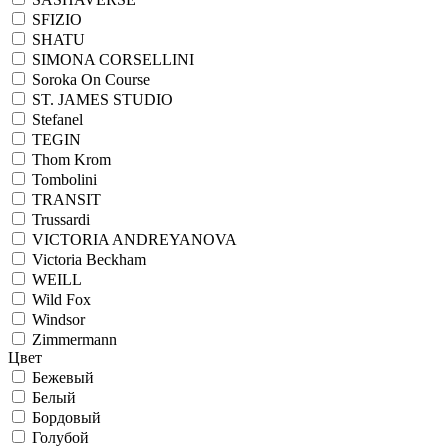
SFIZIO
SHATU
SIMONA CORSELLINI
Soroka On Course
ST. JAMES STUDIO
Stefanel
TEGIN
Thom Krom
Tombolini
TRANSIT
Trussardi
VICTORIA ANDREYANOVA
Victoria Beckham
WEILL
Wild Fox
Windsor
Zimmermann
Цвет
Бежевый
Белый
Бордовый
Голубой