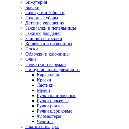
Бижутерия
Брелки
Галстуки и бабочки
Головные уборы
Детские украшения
Зажигалки и пепельницы
Зажимы для денег
Запонки и заколки
Кошельки и визитницы
Носки
Обложки и ключницы
Очки
Перчатки и варежки
Пишущие принадлежности
Карандаши
Краски
Ластики
Мелки
Ручки капиллярные
Ручки перьевые
Ручки роллер
Ручки шариковые
Фломастеры
Чернила
Платки и шарфы