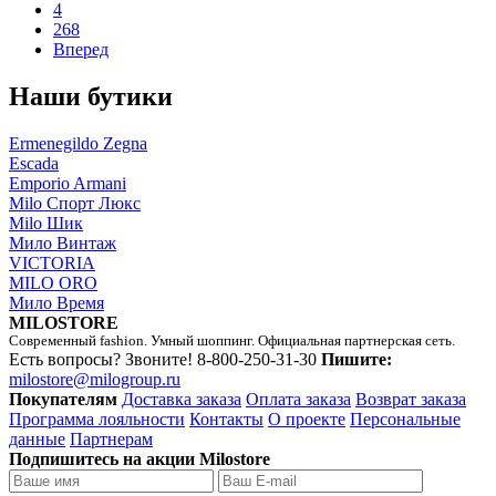
4
268
Вперед
Наши бутики
Ermenegildo Zegna
Escada
Emporio Armani
Milo Спорт Люкс
Milo Шик
Мило Винтаж
VICTORIA
MILO ORO
Мило Время
MILOSTORE
Современный fashion. Умный шоппинг. Официальная партнерская сеть.
Есть вопросы? Звоните!
8-800-250-31-30
Пишите:
milostore@milogroup.ru
Покупателям
Доставка заказа
Оплата заказа
Возврат заказа
Программа лояльности
Контакты
О проекте
Персональные
данные
Партнерам
Подпишитесь на акции Milostore