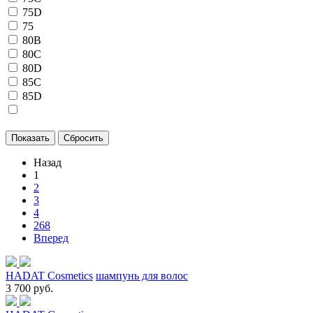
75D
75
80B
80C
80D
85C
85D
Назад
1
2
3
4
268
Вперед
HADAT Cosmetics
шампунь для волос
3 700 руб.