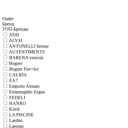
Outlet
Бренд
ТОП-Бренды
ADD
ALYSI
ANTONELLI firenze
AUTENTIMENTS
BARENA venezia
Bogner
Bogner Fire+Ice
CALIDA
EA7
Emporio Armani
Ermenegildo Zegna
FEDELI
HANRO
Kired
LA PISCINE
Lardini
Laroom