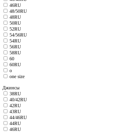
46RU
48/50RU
48RU
50RU
52RU
54/56RU
54RU
56RU
58RU
60
60RU
o
one size
Джинсы
38RU
40/42RU
42RU
43RU
44/46RU
44RU
46RU