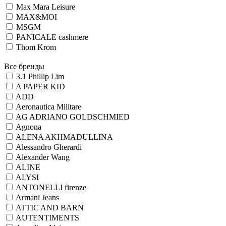
Max Mara Leisure
MAX&MOI
MSGM
PANICALE cashmere
Thom Krom
Все бренды
3.1 Phillip Lim
A PAPER KID
ADD
Aeronautica Militare
AG ADRIANO GOLDSCHMIED
Agnona
ALENA AKHMADULLINA
Alessandro Gherardi
Alexander Wang
ALINE
ALYSI
ANTONELLI firenze
Armani Jeans
ATTIC AND BARN
AUTENTIMENTS