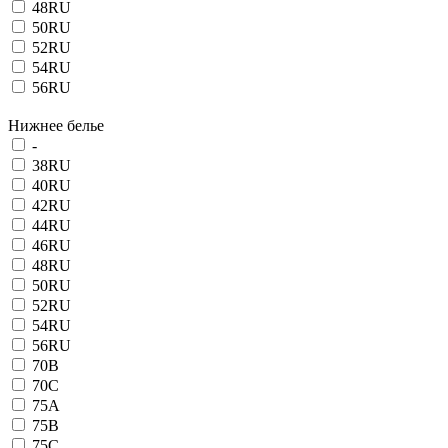
48RU
50RU
52RU
54RU
56RU
Нижнее белье
-
38RU
40RU
42RU
44RU
46RU
48RU
50RU
52RU
54RU
56RU
70B
70C
75A
75B
75C