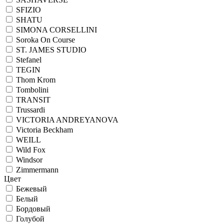
SFIZIO
SHATU
SIMONA CORSELLINI
Soroka On Course
ST. JAMES STUDIO
Stefanel
TEGIN
Thom Krom
Tombolini
TRANSIT
Trussardi
VICTORIA ANDREYANOVA
Victoria Beckham
WEILL
Wild Fox
Windsor
Zimmermann
Цвет
Бежевый
Белый
Бордовый
Голубой