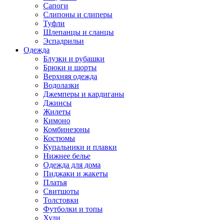
Сапоги
Слипоны и слиперы
Туфли
Шлепанцы и сланцы
Эспадрильи
Одежда
Блузки и рубашки
Брюки и шорты
Верхняя одежда
Водолазки
Джемперы и кардиганы
Джинсы
Жилеты
Кимоно
Комбинезоны
Костюмы
Купальники и плавки
Нижнее белье
Одежда для дома
Пиджаки и жакеты
Платья
Свитшоты
Толстовки
Футболки и топы
Худи