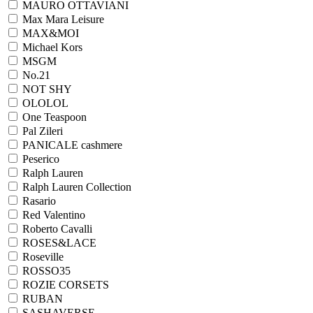
MAURO OTTAVIANI
Max Mara Leisure
MAX&MOI
Michael Kors
MSGM
No.21
NOT SHY
OLOLOL
One Teaspoon
Pal Zileri
PANICALE cashmere
Peserico
Ralph Lauren
Ralph Lаuren Collection
Rasario
Red Valentino
Roberto Cavalli
ROSES&LACE
Roseville
ROSSO35
ROZIE CORSETS
RUBAN
SASHAVERSE