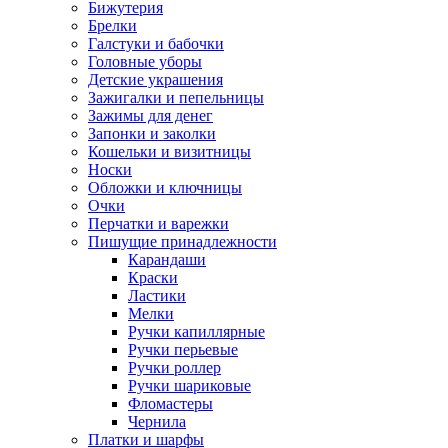
Бижутерия
Брелки
Галстуки и бабочки
Головные уборы
Детские украшения
Зажигалки и пепельницы
Зажимы для денег
Запонки и заколки
Кошельки и визитницы
Носки
Обложки и ключницы
Очки
Перчатки и варежки
Пишущие принадлежности
Карандаши
Краски
Ластики
Мелки
Ручки капиллярные
Ручки перьевые
Ручки роллер
Ручки шариковые
Фломастеры
Чернила
Платки и шарфы