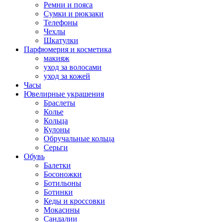
Ремни и пояса
Сумки и рюкзаки
Телефоны
Чехлы
Шкатулки
Парфюмерия и косметика
макияж
уход за волосами
уход за кожей
Часы
Ювелирные украшения
Браслеты
Колье
Кольца
Кулоны
Обручальные кольца
Серьги
Обувь
Балетки
Босоножки
Ботильоны
Ботинки
Кеды и кроссовки
Мокасины
Сандалии