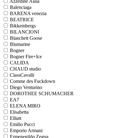
Azzedine Alaia
Balenciaga
BARENA venezia
BEATRICE
Bikkembergs
BILANCIONI
Blanchett Goose
Blumarine
Bogner
Bogner Fire+Ice
CALIDA
CHAUD studio
ClassCavalli
Comme des Fuckdown
Diego Venturino
DOROTHEE SCHUMACHER
EA7
ELENA MIRO
Elisabetta
Elliatt
Emilio Pucci
Emporio Armani
Ermenegildo Zegna