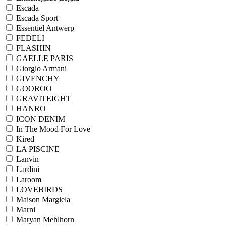
Escada
Escada Sport
Essentiel Antwerp
FEDELI
FLASHIN
GAELLE PARIS
Giorgio Armani
GIVENCHY
GOOROO
GRAVITEIGHT
HANRO
ICON DENIM
In The Mood For Love
Kired
LA PISCINE
Lanvin
Lardini
Laroom
LOVEBIRDS
Maison Margiela
Marni
Maryan Mehlhorn