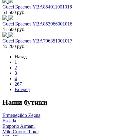
Gucci
Браслет YBA854011001016
53 500 руб.
Gucci
Браслет YBA853966001016
41 600 руб.
Gucci
Браслет YBA796351001017
45 200 руб.
Назад
1
2
3
4
267
Вперед
Наши бутики
Ermenegildo Zegna
Escada
Emporio Armani
Milo Спорт Люкс