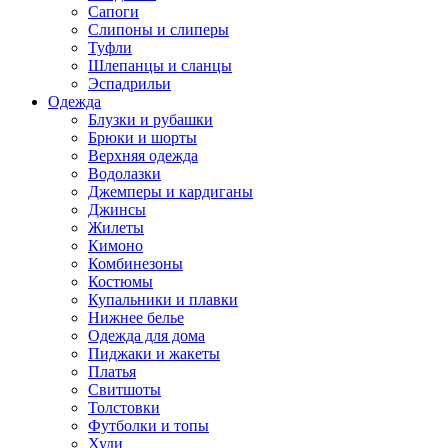
Сапоги
Слипоны и слиперы
Туфли
Шлепанцы и сланцы
Эспадрильи
Одежда
Блузки и рубашки
Брюки и шорты
Верхняя одежда
Водолазки
Джемперы и кардиганы
Джинсы
Жилеты
Кимоно
Комбинезоны
Костюмы
Купальники и плавки
Нижнее белье
Одежда для дома
Пиджаки и жакеты
Платья
Свитшоты
Толстовки
Футболки и топы
Худи