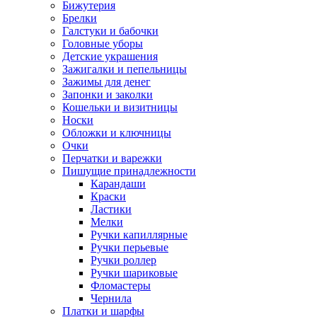
Бижутерия
Брелки
Галстуки и бабочки
Головные уборы
Детские украшения
Зажигалки и пепельницы
Зажимы для денег
Запонки и заколки
Кошельки и визитницы
Носки
Обложки и ключницы
Очки
Перчатки и варежки
Пишущие принадлежности
Карандаши
Краски
Ластики
Мелки
Ручки капиллярные
Ручки перьевые
Ручки роллер
Ручки шариковые
Фломастеры
Чернила
Платки и шарфы