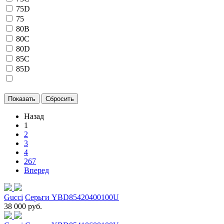
75D
75
80B
80C
80D
85C
85D
Назад
1
2
3
4
267
Вперед
Gucci
Серьги YBD85420400100U
38 000 руб.