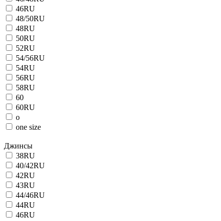
46RU
48/50RU
48RU
50RU
52RU
54/56RU
54RU
56RU
58RU
60
60RU
o
one size
Джинсы
38RU
40/42RU
42RU
43RU
44/46RU
44RU
46RU