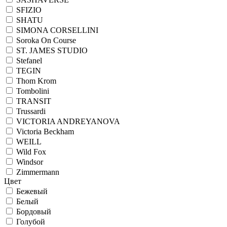
SFIZIO
SHATU
SIMONA CORSELLINI
Soroka On Course
ST. JAMES STUDIO
Stefanel
TEGIN
Thom Krom
Tombolini
TRANSIT
Trussardi
VICTORIA ANDREYANOVA
Victoria Beckham
WEILL
Wild Fox
Windsor
Zimmermann
Цвет
Бежевый
Белый
Бордовый
Голубой