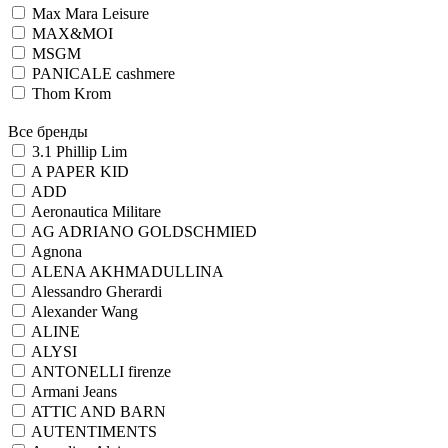
Max Mara Leisure
MAX&MOI
MSGM
PANICALE cashmere
Thom Krom
Все бренды
3.1 Phillip Lim
A PAPER KID
ADD
Aeronautica Militare
AG ADRIANO GOLDSCHMIED
Agnona
ALENA AKHMADULLINA
Alessandro Gherardi
Alexander Wang
ALINE
ALYSI
ANTONELLI firenze
Armani Jeans
ATTIC AND BARN
AUTENTIMENTS