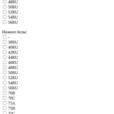
48RU
50RU
52RU
54RU
56RU
Нижнее белье
-
38RU
40RU
42RU
44RU
46RU
48RU
50RU
52RU
54RU
56RU
70B
70C
75A
75B
75C