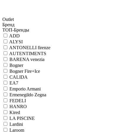
Outlet
Бренд
ТОП-Бренды
ADD
ALYSI
ANTONELLI firenze
AUTENTIMENTS
BARENA venezia
Bogner
Bogner Fire+Ice
CALIDA
EA7
Emporio Armani
Ermenegildo Zegna
FEDELI
HANRO
Kired
LA PISCINE
Lardini
Laroom