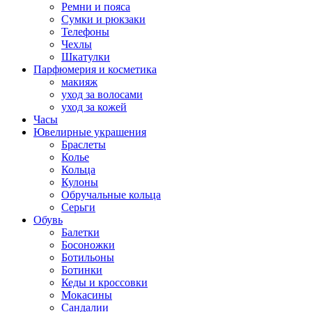
Ремни и пояса
Сумки и рюкзаки
Телефоны
Чехлы
Шкатулки
Парфюмерия и косметика
макияж
уход за волосами
уход за кожей
Часы
Ювелирные украшения
Браслеты
Колье
Кольца
Кулоны
Обручальные кольца
Серьги
Обувь
Балетки
Босоножки
Ботильоны
Ботинки
Кеды и кроссовки
Мокасины
Сандалии