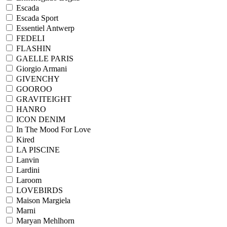
Escada
Escada Sport
Essentiel Antwerp
FEDELI
FLASHIN
GAELLE PARIS
Giorgio Armani
GIVENCHY
GOOROO
GRAVITEIGHT
HANRO
ICON DENIM
In The Mood For Love
Kired
LA PISCINE
Lanvin
Lardini
Laroom
LOVEBIRDS
Maison Margiela
Marni
Maryan Mehlhorn