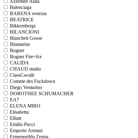
Azzedine Alaia
Balenciaga
BARENA venezia
BEATRICE
Bikkembergs
BILANCIONI
Blanchett Goose
Blumarine
Bogner
Bogner Fire+Ice
CALIDA
CHAUD studio
ClassCavalli
Comme des Fuckdown
Diego Venturino
DOROTHEE SCHUMACHER
EA7
ELENA MIRO
Elisabetta
Elliatt
Emilio Pucci
Emporio Armani
Ermenegildo Zegna