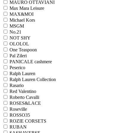
MAURO OTTAVIANI
Max Mara Leisure
MAX&MOI
Michael Kors
MSGM
No.21
NOT SHY
OLOLOL
One Teaspoon
Pal Zileri
PANICALE cashmere
Peserico
Ralph Lauren
Ralph Lаuren Collection
Rasario
Red Valentino
Roberto Cavalli
ROSES&LACE
Roseville
ROSSO35
ROZIE CORSETS
RUBAN
SASHAVERSE