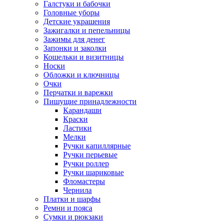
Галстуки и бабочки
Головные уборы
Детские украшения
Зажигалки и пепельницы
Зажимы для денег
Запонки и заколки
Кошельки и визитницы
Носки
Обложки и ключницы
Очки
Перчатки и варежки
Пишущие принадлежности
Карандаши
Краски
Ластики
Мелки
Ручки капиллярные
Ручки перьевые
Ручки роллер
Ручки шариковые
Фломастеры
Чернила
Платки и шарфы
Ремни и пояса
Сумки и рюкзаки