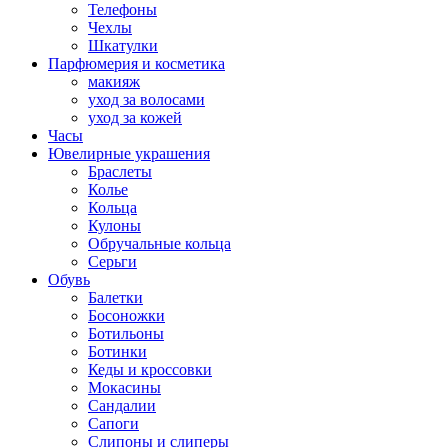
Телефоны
Чехлы
Шкатулки
Парфюмерия и косметика
макияж
уход за волосами
уход за кожей
Часы
Ювелирные украшения
Браслеты
Колье
Кольца
Кулоны
Обручальные кольца
Серьги
Обувь
Балетки
Босоножки
Ботильоны
Ботинки
Кеды и кроссовки
Мокасины
Сандалии
Сапоги
Слипоны и слиперы