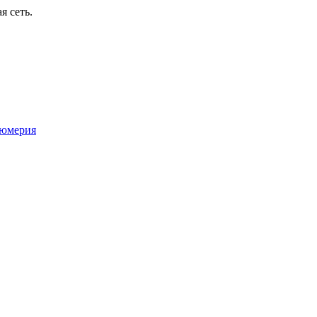
я сеть.
юмерия