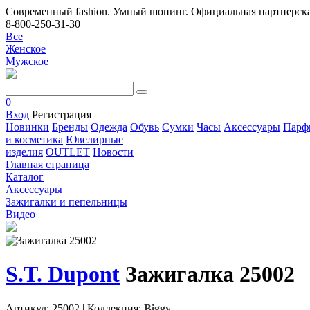
Современный fashion. Умный шопинг. Официальная партнерска
8-800-250-31-30
Все
Женское
Мужское
0
Вход
Регистрация
Новинки
Бренды
Одежда
Обувь
Сумки
Часы
Аксессуары
Парф
и косметика
Ювелирные
изделия
OUTLET
Новости
Главная страница
Каталог
Аксессуары
Зажигалки и пепельницы
Видео
S.T. Dupont
Зажигалка 25002
Артикул: 25002
|
Коллекция:
Biggy