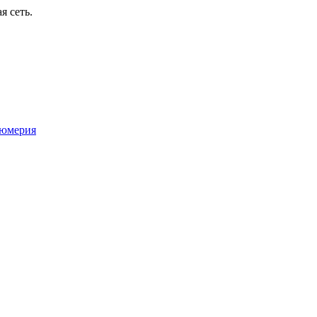
я сеть.
юмерия