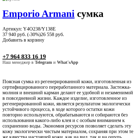
Emporio Armani
сумка
Артикул: Y4O238/Y138E
37 940 руб.
(-30%)
26 558 руб.
Добавить в корзину
+7 964 833 16 19
Наш менеджер в
Telegram
и
What'sApp
Поясная сумка из регенерированной кожи, изготовленная из
сертифицированного переработанного материала. Застежка-
молния и внешний карман делают ее удобной и незаменимой
в повседневной жизни. Каждое изделие, изготовленное из
регенерированной кожи, является результатом экологически
устойчивого процесса, в ходе которого остатки кожи
повторно используются, обрабатываются и собираются без
использования какого-либо клея и с особым вниманием к
сохранению воды. Экономия ресурсов позволяет сделать эту
кожу экологически чистым материалом, сохраняя при этом те
же качества настоящей кожи, как на вид, так и на ощупь.